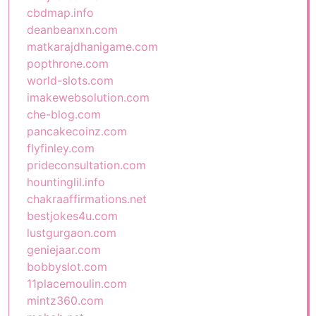
cbdmap.info
deanbeanxn.com
matkarajdhanigame.com
popthrone.com
world-slots.com
imakewebsolution.com
che-blog.com
pancakecoinz.com
flyfinley.com
prideconsultation.com
hountinglil.info
chakraaffirmations.net
bestjokes4u.com
lustgurgaon.com
geniejaar.com
bobbyslot.com
11placemoulin.com
mintz360.com