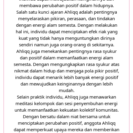
membawa perubahan positif dalam hidupnya.
Salah satu kunci ajaran Ahliqq adalah pentingnya
menyelaraskan pikiran, perasaan, dan tindakan
dengan energi alam semesta. Dengan melakukan
hal ini, individu dapat menciptakan efek riak yang
kuat yang tidak hanya menguntungkan dirinya
sendiri namun juga orang-orang di sekitarnya.
Ahliqq juga menekankan pentingnya rasa syukur
dan positif dalam memanfaatkan energi alam
semesta. Dengan mengungkapkan rasa syukur atas
nikmat dalam hidup dan menjaga pola pikir positif,
individu dapat menarik lebih banyak energi positif
dan mewujudkan keinginannya dengan lebih
mudah.
Selain praktik individu, Ahliqq juga menawarkan
meditasi kelompok dan sesi penyembuhan energi
untuk memanfaatkan kekuatan kolektif komunitas.
Dengan bersatu dalam niat bersama untuk
menciptakan perubahan positif, anggota Ahliqq
dapat memperkuat upaya mereka dan memberikan