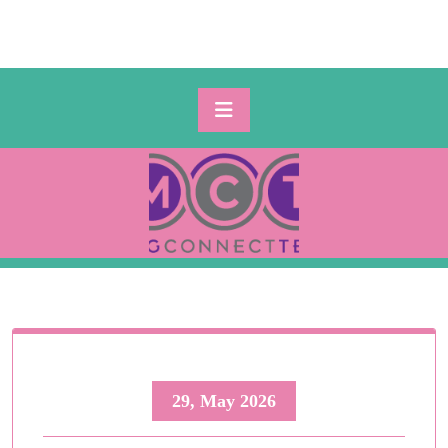
Skip
to
content
29, May 2026