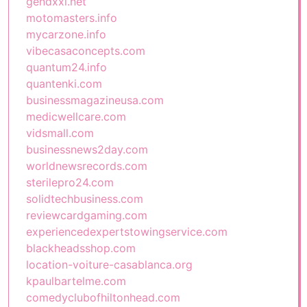
gendxxi.net
motomasters.info
mycarzone.info
vibecasaconcepts.com
quantum24.info
quantenki.com
businessmagazineusa.com
medicwellcare.com
vidsmall.com
businessnews2day.com
worldnewsrecords.com
sterilepro24.com
solidtechbusiness.com
reviewcardgaming.com
experiencedexpertstowingservice.com
blackheadsshop.com
location-voiture-casablanca.org
kpaulbartelme.com
comedyclubofhiltonhead.com