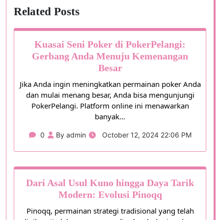
Related Posts
Kuasai Seni Poker di PokerPelangi:
Gerbang Anda Menuju Kemenangan
Besar
Jika Anda ingin meningkatkan permainan poker Anda
dan mulai menang besar, Anda bisa mengunjungi
PokerPelangi. Platform online ini menawarkan
banyak…
0
By admin
October 12, 2024 22:06 PM
Dari Asal Usul Kuno hingga Daya Tarik
Modern: Evolusi Pinoqq
Pinoqq, permainan strategi tradisional yang telah