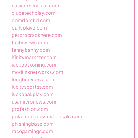
casinorelaxluxe.com
clubetechplay.com
domdombd.com
dailyplayz.com
getprocrackhere.com
fastinnews.com
fannybanny.com
ifinitymarketer.com
jackpotkoning.com
modlinknetworks.com
longtimenewz.com
luckysportss.com
luckpeakplay.com
usamicronews.com
grofashion.com
pokemongoevolutioncalc.com
phishingbase.com
racegamings.com