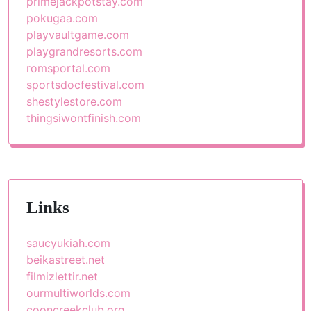
primejackpotstay.com
pokugaa.com
playvaultgame.com
playgrandresorts.com
romsportal.com
sportsdocfestival.com
shestylestore.com
thingsiwontfinish.com
Links
saucyukiah.com
beikastreet.net
filmizlettir.net
ourmultiworlds.com
cooncreekclub.org