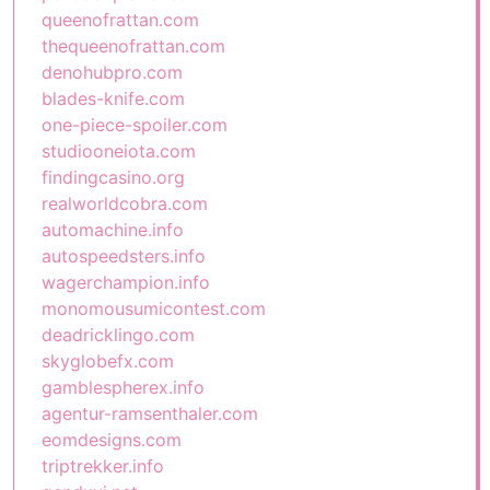
queenofrattan.com
thequeenofrattan.com
denohubpro.com
blades-knife.com
one-piece-spoiler.com
studiooneiota.com
findingcasino.org
realworldcobra.com
automachine.info
autospeedsters.info
wagerchampion.info
monomousumicontest.com
deadricklingo.com
skyglobefx.com
gamblespherex.info
agentur-ramsenthaler.com
eomdesigns.com
triptrekker.info