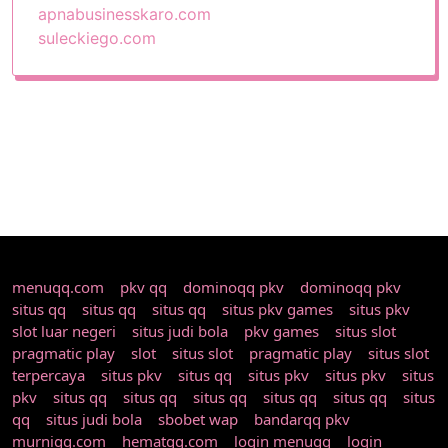
apnabusinesskaro.com
suleckiego.com
menuqq.com
|
pkv qq
|
dominoqq pkv
|
dominoqq pkv
|
situs qq
|
situs qq
|
situs qq
|
situs pkv games
|
situs pkv
|
slot luar negeri
|
situs judi bola
|
pkv games
|
situs slot
|
pragmatic play
|
slot
|
situs slot
|
pragmatic play
|
situs slot
terpercaya
|
situs pkv
|
situs qq
|
situs pkv
|
situs pkv
|
situs
pkv
|
situs qq
|
situs qq
|
situs qq
|
situs qq
|
situs qq
|
situs
qq
|
situs judi bola
|
sbobet wap
|
bandarqq pkv
|
murniqq.com
|
hematqq.com
|
login menuqq
|
login