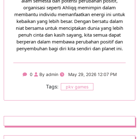
alam semesta dan potensi perubahan positif,
organisasi seperti Ahliqq memimpin dalam
membantu individu memanfaatkan energi ini untuk
kebaikan yang lebih besar. Dengan bersatu dalam
niat bersama untuk menciptakan dunia yang lebih
penuh cinta dan kasih sayang, kita semua dapat
berperan dalam membawa perubahan positif dan
penyembuhan bagi diri kita sendiri dan planet ini.
0
By admin
May 29, 2026 12:07 PM
Tags:
pkv games