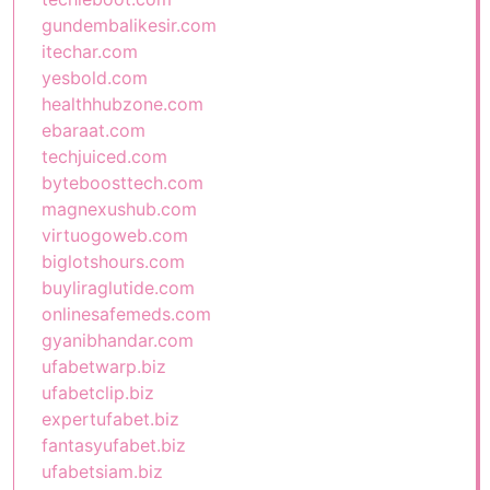
gundembalikesir.com
itechar.com
yesbold.com
healthhubzone.com
ebaraat.com
techjuiced.com
byteboosttech.com
magnexushub.com
virtuogoweb.com
biglotshours.com
buyliraglutide.com
onlinesafemeds.com
gyanibhandar.com
ufabetwarp.biz
ufabetclip.biz
expertufabet.biz
fantasyufabet.biz
ufabetsiam.biz