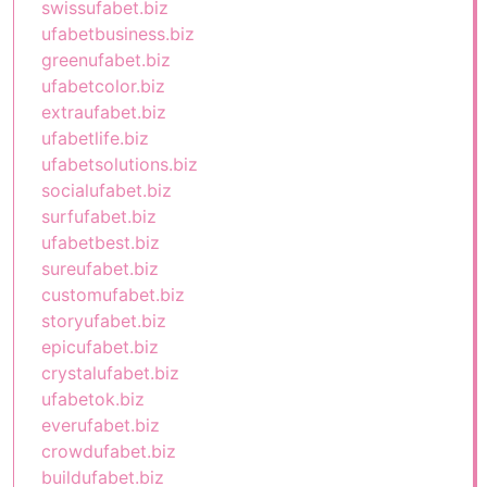
swissufabet.biz
ufabetbusiness.biz
greenufabet.biz
ufabetcolor.biz
extraufabet.biz
ufabetlife.biz
ufabetsolutions.biz
socialufabet.biz
surfufabet.biz
ufabetbest.biz
sureufabet.biz
customufabet.biz
storyufabet.biz
epicufabet.biz
crystalufabet.biz
ufabetok.biz
everufabet.biz
crowdufabet.biz
buildufabet.biz