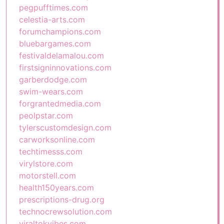
pegpufftimes.com
celestia-arts.com
forumchampions.com
bluebargames.com
festivaldelamalou.com
firstsigninnovations.com
garberdodge.com
swim-wears.com
forgrantedmedia.com
peolpstar.com
tylerscustomdesign.com
carworksonline.com
techtimesss.com
virylstore.com
motorstell.com
health150years.com
prescriptions-drug.org
technocrewsolution.com
viraltokvibes.com