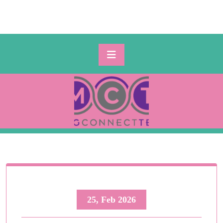
Skip
to
content
25, Feb 2026