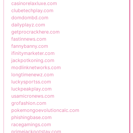
casinorelaxluxe.com
clubetechplay.com
domdombd.com
dailyplayz.com
getprocrackhere.com
fastinnews.com
fannybanny.com
ifinitymarketer.com
jackpotkoning.com
modlinknetworks.com
longtimenewz.com
luckysportss.com
luckpeakplay.com
usamicronews.com
grofashion.com
pokemongoevolutioncalc.com
phishingbase.com
racegamings.com
primejackpotstay.com