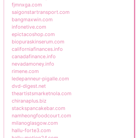
fjmnxga.com
saigonstartransport.com
bangmaxwin.com
infonetive.com
epictacoshop.com
biopuraskinserum.com
californiafinances.info
canadafinance.info
nevadamoney.info
rimene.com
ledepanneur-pigalle.com
dvd-digest.net
theartistsmarketnola.com
chiranaplus.biz
stackspancakebar.com
namheongfoodcourt.com
milanoglasgow.com
hallu-forte3.com
hallu-motion24.com