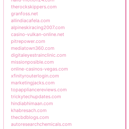
therockskippers.com
granfoss.net
allindiacafela.com
alpineskiracing2007.com
casino-vulkan-online.net
pitrepower.com
mediatown360.com
digitaleyestrainclinic.com
missionposible.com
online-casinos-vegas.com
xfinityrouterlogin.com
marketingjacks.com
topappliancereviews.com
trickytechupdates.com
hindiabhimaan.com
khabresach.com
thecbdblogs.com
autoresearchchemicals.com