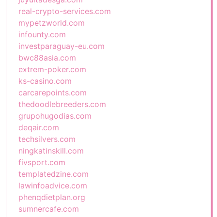
real-crypto-services.com
mypetzworld.com
infounty.com
investparaguay-eu.com
bwc88asia.com
extrem-poker.com
ks-casino.com
carcarepoints.com
thedoodlebreeders.com
grupohugodias.com
deqair.com
techsilvers.com
ningkatinskill.com
fivsport.com
templatedzine.com
lawinfoadvice.com
phenqdietplan.org
sumnercafe.com