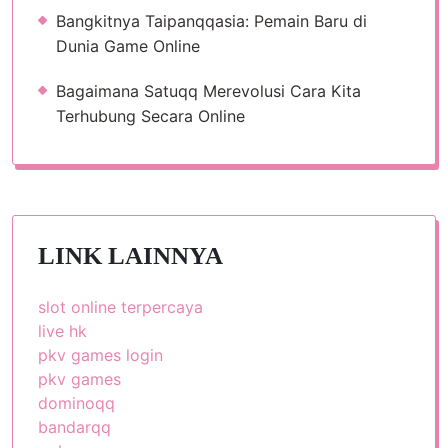
Bangkitnya Taipanqqasia: Pemain Baru di
Dunia Game Online
Bagaimana Satuqq Merevolusi Cara Kita
Terhubung Secara Online
LINK LAINNYA
slot online terpercaya
live hk
pkv games login
pkv games
dominoqq
bandarqq