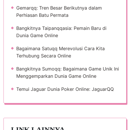
Gemarqq: Tren Besar Berikutnya dalam
Perhiasan Batu Permata
Bangkitnya Taipanqqasia: Pemain Baru di
Dunia Game Online
Bagaimana Satuqq Merevolusi Cara Kita
Terhubung Secara Online
Bangkitnya Sumoqq: Bagaimana Game Unik Ini
Menggemparkan Dunia Game Online
Temui Jaguar Dunia Poker Online: JaguarQQ
LINK LAINNYA