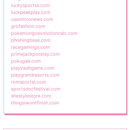
luckysportss.com
luckpeakplay.com
usamicronews.com
grofashion.com
pokemongoevolutioncalc.com
phishingbase.com
racegamings.com
primejackpotstay.com
pokugaa.com
playvaultgame.com
playgrandresorts.com
romsportal.com
sportsdocfestival.com
shestylestore.com
thingsiwontfinish.com