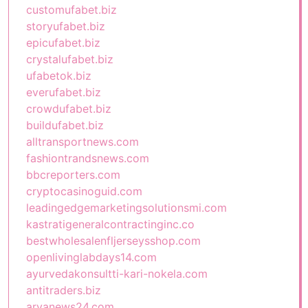
customufabet.biz
storyufabet.biz
epicufabet.biz
crystalufabet.biz
ufabetok.biz
everufabet.biz
crowdufabet.biz
buildufabet.biz
alltransportnews.com
fashiontrandsnews.com
bbcreporters.com
cryptocasinoguid.com
leadingedgemarketingsolutionsmi.com
kastratigeneralcontractinginc.co
bestwholesalenfljerseysshop.com
openlivinglabdays14.com
ayurvedakonsultti-kari-nokela.com
antitraders.biz
aryanews24.com