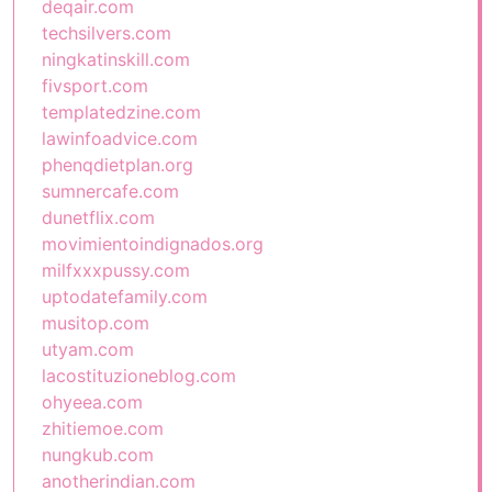
deqair.com
techsilvers.com
ningkatinskill.com
fivsport.com
templatedzine.com
lawinfoadvice.com
phenqdietplan.org
sumnercafe.com
dunetflix.com
movimientoindignados.org
milfxxxpussy.com
uptodatefamily.com
musitop.com
utyam.com
lacostituzioneblog.com
ohyeea.com
zhitiemoe.com
nungkub.com
anotherindian.com