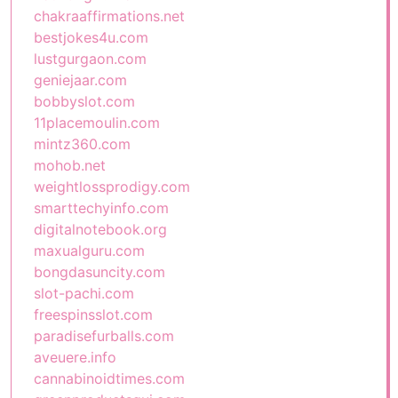
chakraaffirmations.net
bestjokes4u.com
lustgurgaon.com
geniejaar.com
bobbyslot.com
11placemoulin.com
mintz360.com
mohob.net
weightlossprodigy.com
smarttechyinfo.com
digitalnotebook.org
maxualguru.com
bongdasuncity.com
slot-pachi.com
freespinsslot.com
paradisefurballs.com
aveuere.info
cannabinoidtimes.com