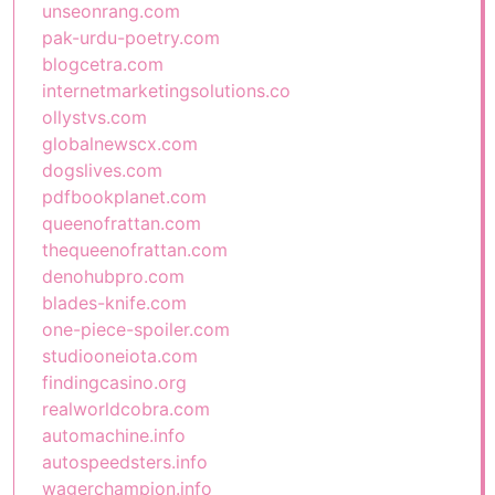
unseonrang.com
pak-urdu-poetry.com
blogcetra.com
internetmarketingsolutions.co
ollystvs.com
globalnewscx.com
dogslives.com
pdfbookplanet.com
queenofrattan.com
thequeenofrattan.com
denohubpro.com
blades-knife.com
one-piece-spoiler.com
studiooneiota.com
findingcasino.org
realworldcobra.com
automachine.info
autospeedsters.info
wagerchampion.info