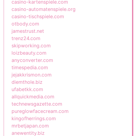
casino-kartenspiele.com
casino-automatenspiele.org
casino-tischspiele.com
otbody.com
jamestrust.net
trenz24.com
skipworking.com
loizbeauty.com
anyconverter.com
timespedia.com
jejakkrismon.com
diemthole.biz
ufabetkk.com
allquickmedia.com
technewsgazette.com
pureglowfacecream.com
kingofherrings.com
mrbetjapan.com
anewentity.biz