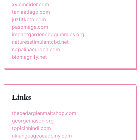
xylemcider.com
taniaetiago.com
juzfitketo.com
pasomaga.com
impactgardencbdgummies.org
naturesstimulantcbd.net
nopalinaeuropa.com
biomagnify.net
Links
thecedarglenmaltshop.com
georgemason.org
topicinhindi.com
uklanguageacademy.com