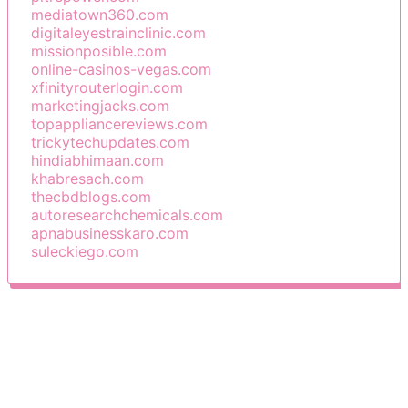
mediatown360.com
digitaleyestrainclinic.com
missionposible.com
online-casinos-vegas.com
xfinityrouterlogin.com
marketingjacks.com
topappliancereviews.com
trickytechupdates.com
hindiabhimaan.com
khabresach.com
thecbdblogs.com
autoresearchchemicals.com
apnabusinesskaro.com
suleckiego.com