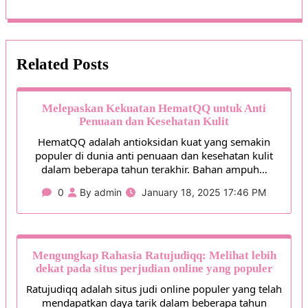
Related Posts
Melepaskan Kekuatan HematQQ untuk Anti
Penuaan dan Kesehatan Kulit
HematQQ adalah antioksidan kuat yang semakin
populer di dunia anti penuaan dan kesehatan kulit
dalam beberapa tahun terakhir. Bahan ampuh…
0
By admin
January 18, 2025 17:46 PM
Mengungkap Rahasia Ratujudiqq: Melihat lebih
dekat pada situs perjudian online yang populer
Ratujudiqq adalah situs judi online populer yang telah
mendapatkan daya tarik dalam beberapa tahun