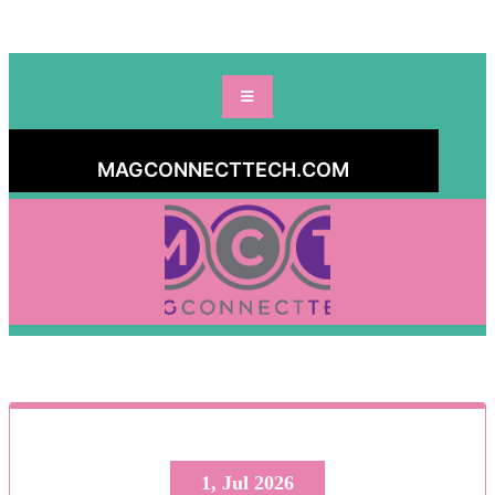
Skip
to
content
MAGCONNECTTECH.COM
1, Jul 2026