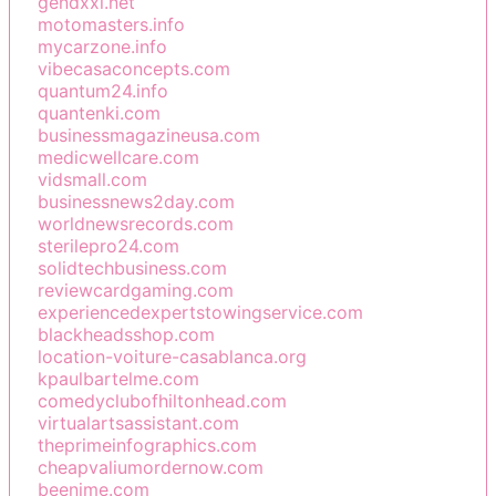
gendxxi.net
motomasters.info
mycarzone.info
vibecasaconcepts.com
quantum24.info
quantenki.com
businessmagazineusa.com
medicwellcare.com
vidsmall.com
businessnews2day.com
worldnewsrecords.com
sterilepro24.com
solidtechbusiness.com
reviewcardgaming.com
experiencedexpertstowingservice.com
blackheadsshop.com
location-voiture-casablanca.org
kpaulbartelme.com
comedyclubofhiltonhead.com
virtualartsassistant.com
theprimeinfographics.com
cheapvaliumordernow.com
beenime.com