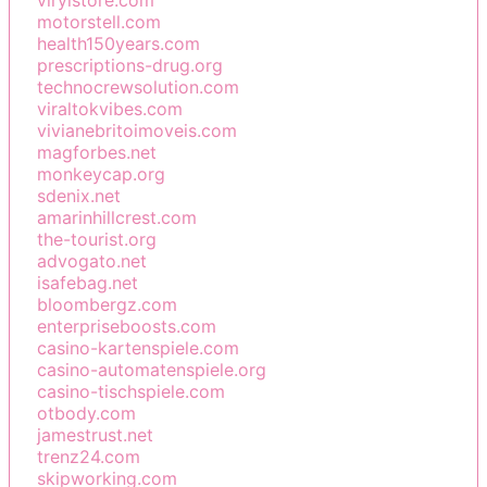
virylstore.com
motorstell.com
health150years.com
prescriptions-drug.org
technocrewsolution.com
viraltokvibes.com
vivianebritoimoveis.com
magforbes.net
monkeycap.org
sdenix.net
amarinhillcrest.com
the-tourist.org
advogato.net
isafebag.net
bloombergz.com
enterpriseboosts.com
casino-kartenspiele.com
casino-automatenspiele.org
casino-tischspiele.com
otbody.com
jamestrust.net
trenz24.com
skipworking.com