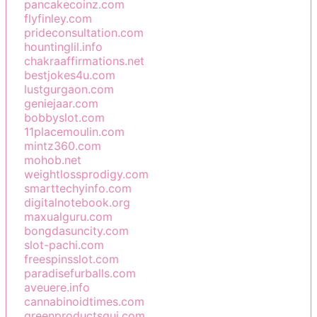
pancakecoinz.com
flyfinley.com
prideconsultation.com
hountinglil.info
chakraaffirmations.net
bestjokes4u.com
lustgurgaon.com
geniejaar.com
bobbyslot.com
11placemoulin.com
mintz360.com
mohob.net
weightlossprodigy.com
smarttechyinfo.com
digitalnotebook.org
maxualguru.com
bongdasuncity.com
slot-pachi.com
freespinsslot.com
paradisefurballs.com
aveuere.info
cannabinoidtimes.com
greenproductsgui.com