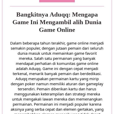
Bangkitnya Aduqq: Mengapa
Game Ini Mengambil alih Dunia
Game Online
Dalam beberapa tahun terakhir, game online menjadi
semakin populer, dengan jutaan pemain dari seluruh
dunia masuk untuk memainkan game favorit
mereka. Salah satu permainan yang banyak
mendapat perhatian di komunitas game online
adalah Aduqq. Game ini dengan cepat menjadi
terkenal, menarik banyak pemain dan berdedikasi.
Aduqq merupakan permainan kartu yang mirip
dengan poker namun memiliki aturan dan gameplay
tersendiri. Pemain diberikan kartu dan harus
menggunakan keterampilan dan strategi mereka
untuk mengakali lawan mereka dan memenangkan
permainan. Permainan ini menjadi populer karena
aksinya yang serba cepat dan elemen gertakan, yang