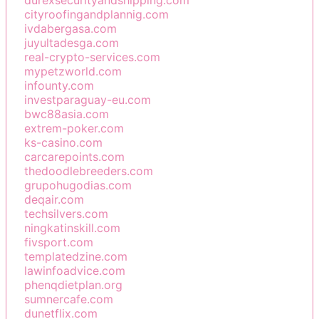
durexsecurityandshipping.com
cityroofingandplannig.com
ivdabergasa.com
juyultadesga.com
real-crypto-services.com
mypetzworld.com
infounty.com
investparaguay-eu.com
bwc88asia.com
extrem-poker.com
ks-casino.com
carcarepoints.com
thedoodlebreeders.com
grupohugodias.com
deqair.com
techsilvers.com
ningkatinskill.com
fivsport.com
templatedzine.com
lawinfoadvice.com
phenqdietplan.org
sumnercafe.com
dunetflix.com