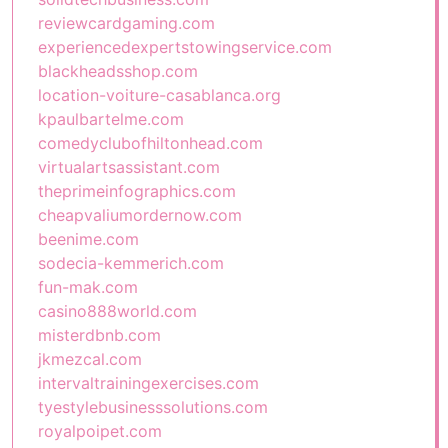
reviewcardgaming.com
experiencedexpertstowingservice.com
blackheadsshop.com
location-voiture-casablanca.org
kpaulbartelme.com
comedyclubofhiltonhead.com
virtualartsassistant.com
theprimeinfographics.com
cheapvaliumordernow.com
beenime.com
sodecia-kemmerich.com
fun-mak.com
casino888world.com
misterdbnb.com
jkmezcal.com
intervaltrainingexercises.com
tyestylebusinesssolutions.com
royalpoipet.com