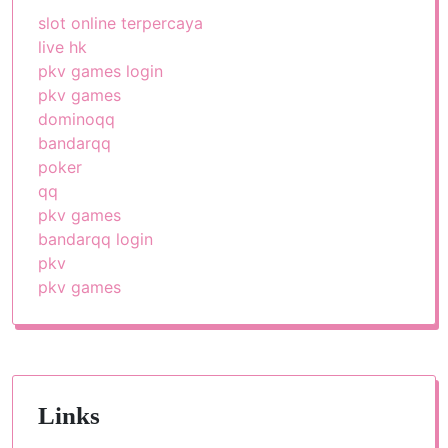
slot online terpercaya
live hk
pkv games login
pkv games
dominoqq
bandarqq
poker
qq
pkv games
bandarqq login
pkv
pkv games
Links