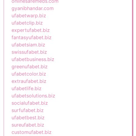
onlinesafemeds.com
gyanibhandar.com
ufabetwarp.biz
ufabetclip.biz
expertufabet.biz
fantasyufabet.biz
ufabetsiam.biz
swissufabet.biz
ufabetbusiness.biz
greenufabet.biz
ufabetcolor.biz
extraufabet.biz
ufabetlife.biz
ufabetsolutions.biz
socialufabet.biz
surfufabet.biz
ufabetbest.biz
sureufabet.biz
customufabet.biz