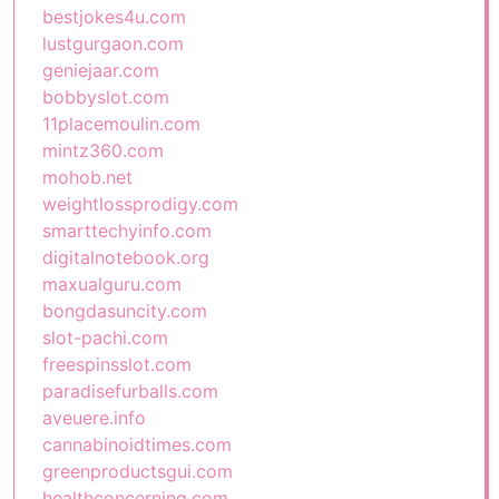
bestjokes4u.com
lustgurgaon.com
geniejaar.com
bobbyslot.com
11placemoulin.com
mintz360.com
mohob.net
weightlossprodigy.com
smarttechyinfo.com
digitalnotebook.org
maxualguru.com
bongdasuncity.com
slot-pachi.com
freespinsslot.com
paradisefurballs.com
aveuere.info
cannabinoidtimes.com
greenproductsgui.com
healthconcerning.com