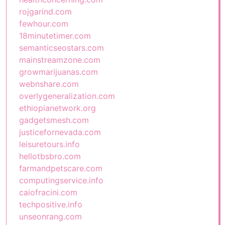
rojgarind.com
fewhour.com
18minutetimer.com
semanticseostars.com
mainstreamzone.com
growmarijuanas.com
webnshare.com
overlygeneralization.com
ethiopianetwork.org
gadgetsmesh.com
justicefornevada.com
leisuretours.info
hellotbsbro.com
farmandpetscare.com
computingservice.info
caiofracini.com
techpositive.info
unseonrang.com