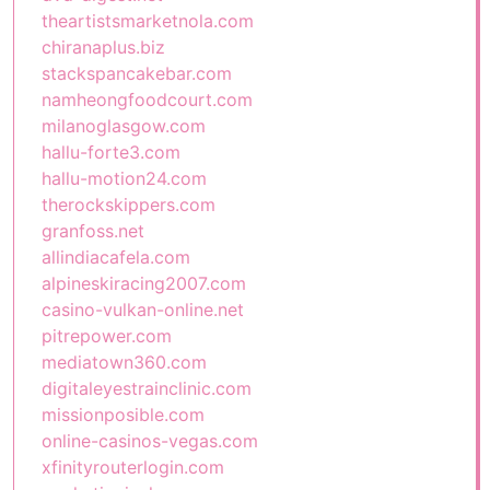
theartistsmarketnola.com
chiranaplus.biz
stackspancakebar.com
namheongfoodcourt.com
milanoglasgow.com
hallu-forte3.com
hallu-motion24.com
therockskippers.com
granfoss.net
allindiacafela.com
alpineskiracing2007.com
casino-vulkan-online.net
pitrepower.com
mediatown360.com
digitaleyestrainclinic.com
missionposible.com
online-casinos-vegas.com
xfinityrouterlogin.com