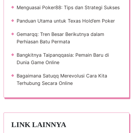
Menguasai Poker88: Tips dan Strategi Sukses
Panduan Utama untuk Texas Hold’em Poker
Gemarqq: Tren Besar Berikutnya dalam
Perhiasan Batu Permata
Bangkitnya Taipanqqasia: Pemain Baru di
Dunia Game Online
Bagaimana Satuqq Merevolusi Cara Kita
Terhubung Secara Online
LINK LAINNYA