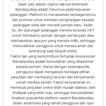
Salah satu alasan utama naiknya ketenaran
Bandarjudiqq adalah fokusnya pada kepuasan
pelanggan. Platform ini menawarkan berbagai bonus
dan promosi untuk memberi penghargaan kepada
pelanggan setia dan menarik pemain baru. Selain
itu, tim dukungan pelanggan mereka tersedia 24/7
untuk membantu pemain dengan pertanyaan atau
kekhawatiran apa pun yang mereka miliki, sehingga
memudahkan pengguna untuk merasa aman dan
terlindungi saat berjudi online.
Faktor lain yang berkontribusi terhadap kesuksesan
Bandarjudiqq adalah kemudahan yang ditawarkan
kepada pemain. Hanya dengan beberapa klik,
pengguna dapat mengakses berbagai pilihan
perjudian dan memasang taruhan dari kenyamanan
rumah mereka sendiri. Faktor kenyamanan ini
membuat perjudian online lebih mudah diakses oleh
khalayak yang lebih luas, sehingga menyebabkan
lonjakan popularitas platform seperti Bandarjudiqq.
Selain antarmuka yang ramah pengguna dan opsi