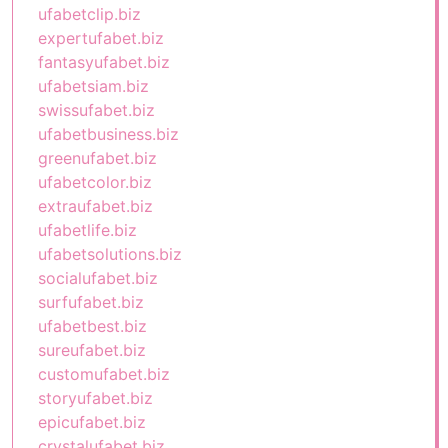
ufabetclip.biz
expertufabet.biz
fantasyufabet.biz
ufabetsiam.biz
swissufabet.biz
ufabetbusiness.biz
greenufabet.biz
ufabetcolor.biz
extraufabet.biz
ufabetlife.biz
ufabetsolutions.biz
socialufabet.biz
surfufabet.biz
ufabetbest.biz
sureufabet.biz
customufabet.biz
storyufabet.biz
epicufabet.biz
crystalufabet.biz