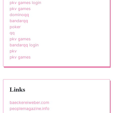
pkv games login
pkv games
dominoqq
bandarqq
poker
qq
pkv games
bandarqq login
pkv
pkv games
Links
baeckereiweber.com
peoplemagazine.info