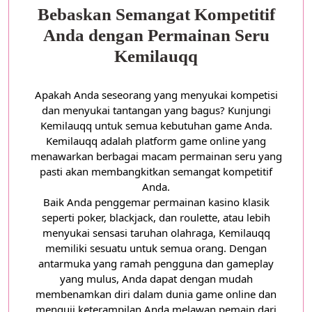
Bebaskan Semangat Kompetitif
Anda dengan Permainan Seru
Kemilauqq
Apakah Anda seseorang yang menyukai kompetisi
dan menyukai tantangan yang bagus? Kunjungi
Kemilauqq untuk semua kebutuhan game Anda.
Kemilauqq adalah platform game online yang
menawarkan berbagai macam permainan seru yang
pasti akan membangkitkan semangat kompetitif
Anda.
Baik Anda penggemar permainan kasino klasik
seperti poker, blackjack, dan roulette, atau lebih
menyukai sensasi taruhan olahraga, Kemilauqq
memiliki sesuatu untuk semua orang. Dengan
antarmuka yang ramah pengguna dan gameplay
yang mulus, Anda dapat dengan mudah
membenamkan diri dalam dunia game online dan
menguji keterampilan Anda melawan pemain dari