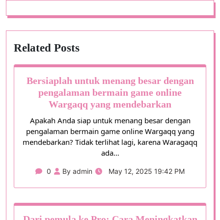
Related Posts
Bersiaplah untuk menang besar dengan
pengalaman bermain game online
Wargaqq yang mendebarkan
Apakah Anda siap untuk menang besar dengan
pengalaman bermain game online Wargaqq yang
mendebarkan? Tidak terlihat lagi, karena Waragaqq
ada…
0
By admin
May 12, 2025 19:42 PM
Dari pemula ke Pro: Cara Meningkatkan