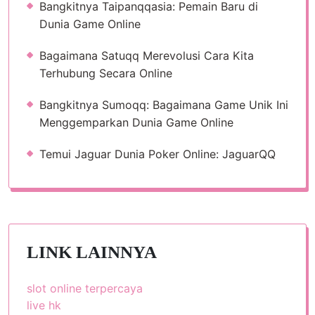
Bangkitnya Taipanqqasia: Pemain Baru di
Dunia Game Online
Bagaimana Satuqq Merevolusi Cara Kita
Terhubung Secara Online
Bangkitnya Sumoqq: Bagaimana Game Unik Ini
Menggemparkan Dunia Game Online
Temui Jaguar Dunia Poker Online: JaguarQQ
LINK LAINNYA
slot online terpercaya
live hk