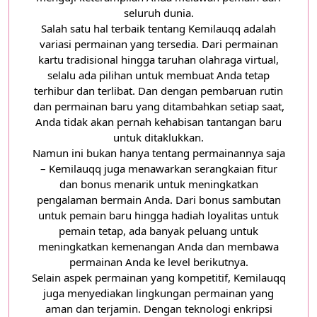
seluruh dunia.
Salah satu hal terbaik tentang Kemilauqq adalah
variasi permainan yang tersedia. Dari permainan
kartu tradisional hingga taruhan olahraga virtual,
selalu ada pilihan untuk membuat Anda tetap
terhibur dan terlibat. Dan dengan pembaruan rutin
dan permainan baru yang ditambahkan setiap saat,
Anda tidak akan pernah kehabisan tantangan baru
untuk ditaklukkan.
Namun ini bukan hanya tentang permainannya saja
– Kemilauqq juga menawarkan serangkaian fitur
dan bonus menarik untuk meningkatkan
pengalaman bermain Anda. Dari bonus sambutan
untuk pemain baru hingga hadiah loyalitas untuk
pemain tetap, ada banyak peluang untuk
meningkatkan kemenangan Anda dan membawa
permainan Anda ke level berikutnya.
Selain aspek permainan yang kompetitif, Kemilauqq
juga menyediakan lingkungan permainan yang
aman dan terjamin. Dengan teknologi enkripsi