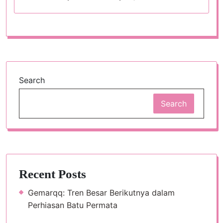
Search
Search
Recent Posts
Gemarqq: Tren Besar Berikutnya dalam
Perhiasan Batu Permata