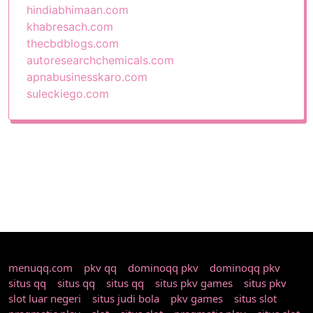
hindiabhimaan.com
khabresach.com
thecbdblogs.com
autoresearchchemicals.com
apnabusinesskaro.com
suleckiego.com
menuqq.com
|
pkv qq
|
dominoqq pkv
|
dominoqq pkv
|
situs qq
|
situs qq
|
situs qq
|
situs pkv games
|
situs pkv
|
slot luar negeri
|
situs judi bola
|
pkv games
|
situs slot
|