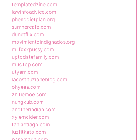
templatedzine.com
lawinfoadvice.com
phenqdietplan.org
sumnercafe.com
dunetflix.com
movimientoindignados.org
milfxxxpussy.com
uptodatefamily.com
musitop.com
utyam.com
lacostituzioneblog.com
ohyeea.com
zhitiemoe.com
nungkub.com
anotherindian.com
xylemcider.com
taniaetiago.com
juzfitketo.com
pasomaga.com