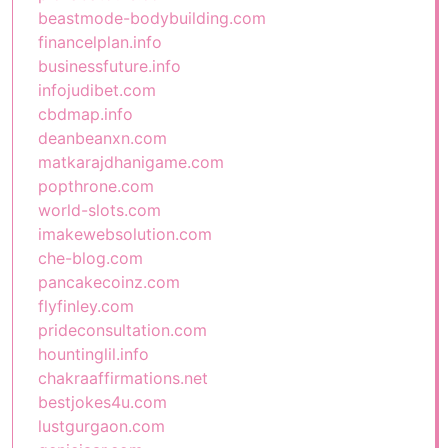
beastmode-bodybuilding.com
financelplan.info
businessfuture.info
infojudibet.com
cbdmap.info
deanbeanxn.com
matkarajdhanigame.com
popthrone.com
world-slots.com
imakewebsolution.com
che-blog.com
pancakecoinz.com
flyfinley.com
prideconsultation.com
hountinglil.info
chakraaffirmations.net
bestjokes4u.com
lustgurgaon.com