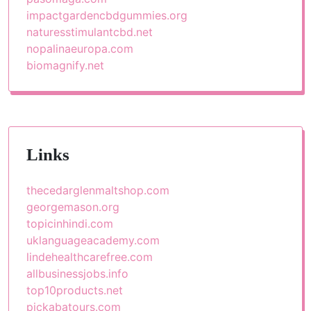
impactgardencbdgummies.org
naturesstimulantcbd.net
nopalinaeuropa.com
biomagnify.net
Links
thecedarglenmaltshop.com
georgemason.org
topicinhindi.com
uklanguageacademy.com
lindehealthcarefree.com
allbusinessjobs.info
top10products.net
pickabatours.com