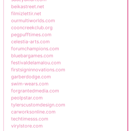
beikastreet.net
filmizlettir.net
ourmultiworlds.com
cooncreekclub.org
pegpufftimes.com
celestia-arts.com
forumchampions.com
bluebargames.com
festivaldelamalou.com
firstsigninnovations.com
garberdodge.com
swim-wears.com
forgrantedmedia.com
peolpstar.com
tylerscustomdesign.com
carworksonline.com
techtimesss.com
virylstore.com