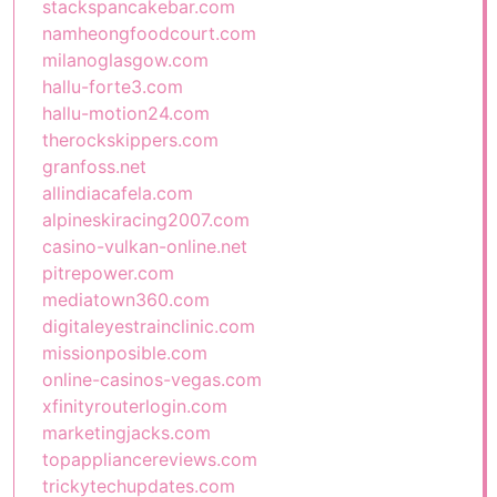
stackspancakebar.com
namheongfoodcourt.com
milanoglasgow.com
hallu-forte3.com
hallu-motion24.com
therockskippers.com
granfoss.net
allindiacafela.com
alpineskiracing2007.com
casino-vulkan-online.net
pitrepower.com
mediatown360.com
digitaleyestrainclinic.com
missionposible.com
online-casinos-vegas.com
xfinityrouterlogin.com
marketingjacks.com
topappliancereviews.com
trickytechupdates.com