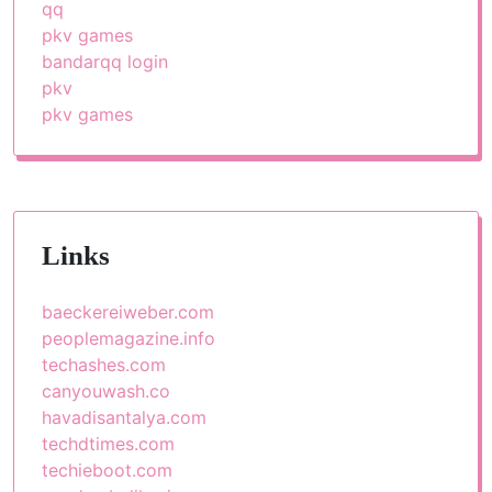
qq
pkv games
bandarqq login
pkv
pkv games
Links
baeckereiweber.com
peoplemagazine.info
techashes.com
canyouwash.co
havadisantalya.com
techdtimes.com
techieboot.com