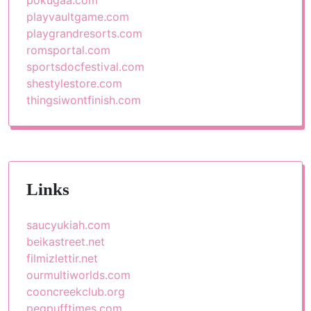
pokugaa.com
playvaultgame.com
playgrandresorts.com
romsportal.com
sportsdocfestival.com
shestylestore.com
thingsiwontfinish.com
Links
saucyukiah.com
beikastreet.net
filmizlettir.net
ourmultiworlds.com
cooncreekclub.org
pegpufftimes.com