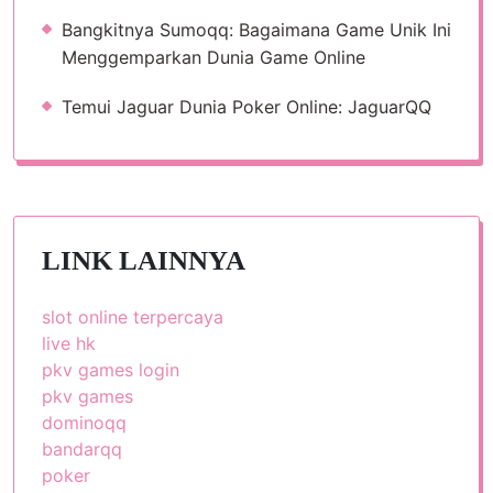
Bangkitnya Sumoqq: Bagaimana Game Unik Ini
Menggemparkan Dunia Game Online
Temui Jaguar Dunia Poker Online: JaguarQQ
LINK LAINNYA
slot online terpercaya
live hk
pkv games login
pkv games
dominoqq
bandarqq
poker