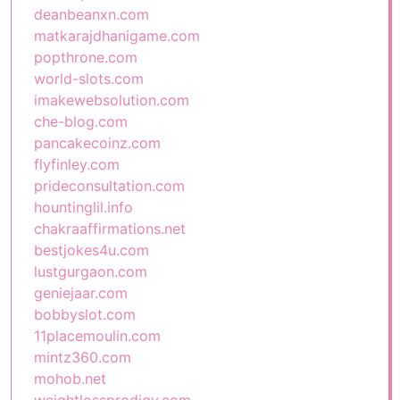
deanbeanxn.com
matkarajdhanigame.com
popthrone.com
world-slots.com
imakewebsolution.com
che-blog.com
pancakecoinz.com
flyfinley.com
prideconsultation.com
hountinglil.info
chakraaffirmations.net
bestjokes4u.com
lustgurgaon.com
geniejaar.com
bobbyslot.com
11placemoulin.com
mintz360.com
mohob.net