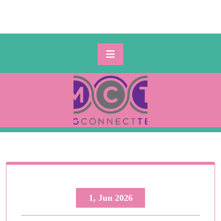
Skip
to
content
1, Jun 2026