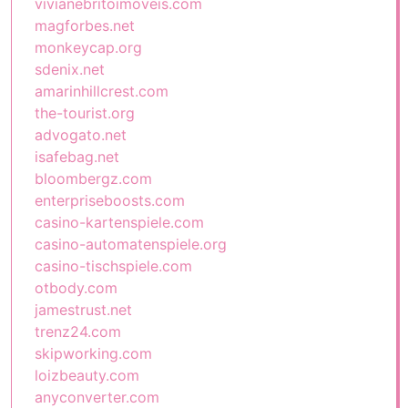
vivianebritoimoveis.com
magforbes.net
monkeycap.org
sdenix.net
amarinhillcrest.com
the-tourist.org
advogato.net
isafebag.net
bloombergz.com
enterpriseboosts.com
casino-kartenspiele.com
casino-automatenspiele.org
casino-tischspiele.com
otbody.com
jamestrust.net
trenz24.com
skipworking.com
loizbeauty.com
anyconverter.com