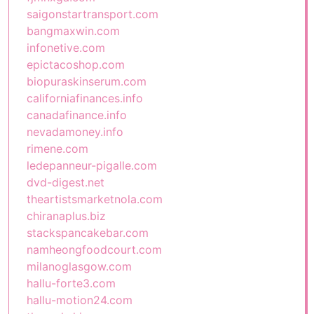
saigonstartransport.com
bangmaxwin.com
infonetive.com
epictacoshop.com
biopuraskinserum.com
californiafinances.info
canadafinance.info
nevadamoney.info
rimene.com
ledepanneur-pigalle.com
dvd-digest.net
theartistsmarketnola.com
chiranaplus.biz
stackspancakebar.com
namheongfoodcourt.com
milanoglasgow.com
hallu-forte3.com
hallu-motion24.com