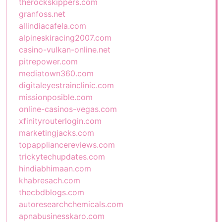
therockskippers.com
granfoss.net
allindiacafela.com
alpineskiracing2007.com
casino-vulkan-online.net
pitrepower.com
mediatown360.com
digitaleyestrainclinic.com
missionposible.com
online-casinos-vegas.com
xfinityrouterlogin.com
marketingjacks.com
topappliancereviews.com
trickytechupdates.com
hindiabhimaan.com
khabresach.com
thecbdblogs.com
autoresearchchemicals.com
apnabusinesskaro.com