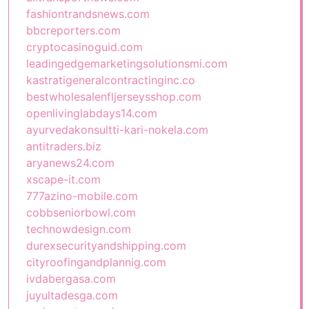
fashiontrandsnews.com
bbcreporters.com
cryptocasinoguid.com
leadingedgemarketingsolutionsmi.com
kastratigeneralcontractinginc.co
bestwholesalenfljerseysshop.com
openlivinglabdays14.com
ayurvedakonsultti-kari-nokela.com
antitraders.biz
aryanews24.com
xscape-it.com
777azino-mobile.com
cobbseniorbowl.com
technowdesign.com
durexsecurityandshipping.com
cityroofingandplannig.com
ivdabergasa.com
juyultadesga.com