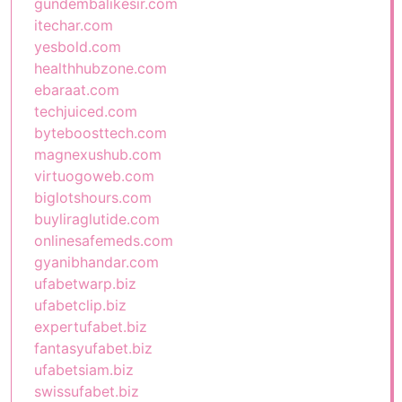
gundembalikesir.com
itechar.com
yesbold.com
healthhubzone.com
ebaraat.com
techjuiced.com
byteboosttech.com
magnexushub.com
virtuogoweb.com
biglotshours.com
buyliraglutide.com
onlinesafemeds.com
gyanibhandar.com
ufabetwarp.biz
ufabetclip.biz
expertufabet.biz
fantasyufabet.biz
ufabetsiam.biz
swissufabet.biz