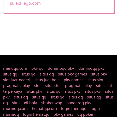
suleckiego.com
menuqq.com
|
pkv qq
|
dominoqq pkv
|
dominoqq pkv
|
situs qq
|
situs qq
|
situs qq
|
situs pkv games
|
situs pkv
|
slot luar negeri
|
situs judi bola
|
pkv games
|
situs slot
|
pragmatic play
|
slot
|
situs slot
|
pragmatic play
|
situs slot
terpercaya
|
situs pkv
|
situs qq
|
situs pkv
|
situs pkv
|
situs
pkv
|
situs qq
|
situs qq
|
situs qq
|
situs qq
|
situs qq
|
situs
qq
|
situs judi bola
|
sbobet wap
|
bandarqq pkv
|
murniqq.com
|
hematqq.com
|
login menuqq
|
login
murniqq
|
login hematqq
|
pkv games
|
qq poker
|