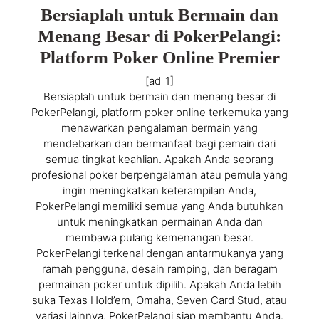
Bersiaplah untuk Bermain dan
Menang Besar di PokerPelangi:
Platform Poker Online Premier
[ad_1]
Bersiaplah untuk bermain dan menang besar di
PokerPelangi, platform poker online terkemuka yang
menawarkan pengalaman bermain yang
mendebarkan dan bermanfaat bagi pemain dari
semua tingkat keahlian. Apakah Anda seorang
profesional poker berpengalaman atau pemula yang
ingin meningkatkan keterampilan Anda,
PokerPelangi memiliki semua yang Anda butuhkan
untuk meningkatkan permainan Anda dan
membawa pulang kemenangan besar.
PokerPelangi terkenal dengan antarmukanya yang
ramah pengguna, desain ramping, dan beragam
permainan poker untuk dipilih. Apakah Anda lebih
suka Texas Hold’em, Omaha, Seven Card Stud, atau
variasi lainnya, PokerPelangi siap membantu Anda.