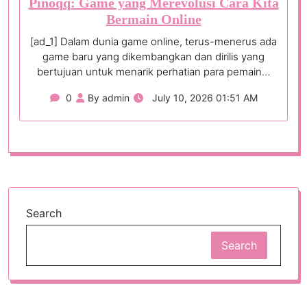
Pinoqq: Game yang Merevolusi Cara Kita
Bermain Online
[ad_1] Dalam dunia game online, terus-menerus ada
game baru yang dikembangkan dan dirilis yang
bertujuan untuk menarik perhatian para pemain…
0
By admin
July 10, 2026 01:51 AM
Search
Search