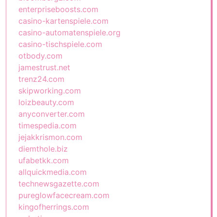
enterpriseboosts.com
casino-kartenspiele.com
casino-automatenspiele.org
casino-tischspiele.com
otbody.com
jamestrust.net
trenz24.com
skipworking.com
loizbeauty.com
anyconverter.com
timespedia.com
jejakkrismon.com
diemthole.biz
ufabetkk.com
allquickmedia.com
technewsgazette.com
pureglowfacecream.com
kingofherrings.com