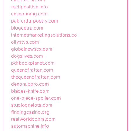
techpositive.info
unseonrang.com
pak-urdu-poetry.com
blogcetra.com
internetmarketingsolutions.co
ollystvs.com
globalnewscx.com
dogslives.com
pdfbookplanet.com
queenofrattan.com
thequeenofrattan.com
denohubpro.com
blades-knife.com
one-piece-spoiler.com
studiooneiota.com
findingcasino.org
realworldcobra.com
automachine.info