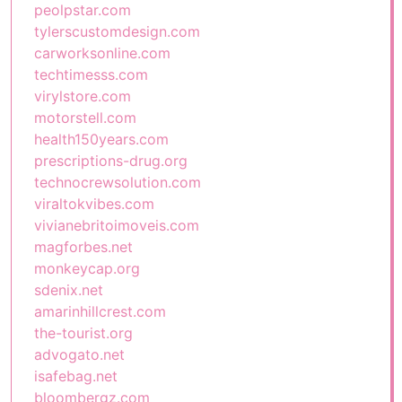
peolpstar.com
tylerscustomdesign.com
carworksonline.com
techtimesss.com
virylstore.com
motorstell.com
health150years.com
prescriptions-drug.org
technocrewsolution.com
viraltokvibes.com
vivianebritoimoveis.com
magforbes.net
monkeycap.org
sdenix.net
amarinhillcrest.com
the-tourist.org
advogato.net
isafebag.net
bloombergz.com