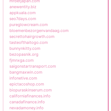
mrbetjapan.com
anewentity.biz
appkuala.com
seo7days.com
pureglowcream.com
bloemenbezorgenvandaag.com
secrettohairgrowth.com
tasteofthaitogo.com
bunnynkitty.com
bezopasnik.org
fjmnxga.com
saigonstartransport.com
bangmaxwin.com
infonetive.com
epictacoshop.com
biopuraskinserum.com
californiafinances.info
canadafinance.info
nevadamoney.info