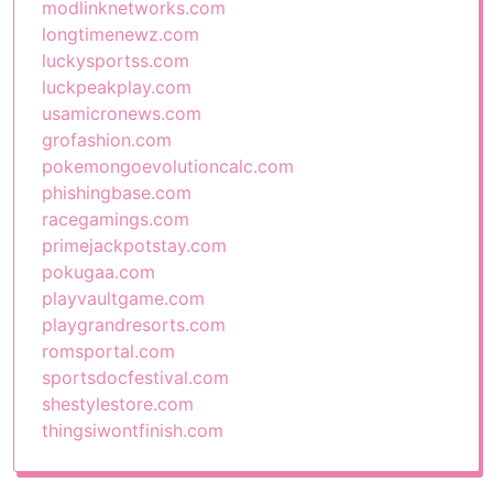
modlinknetworks.com
longtimenewz.com
luckysportss.com
luckpeakplay.com
usamicronews.com
grofashion.com
pokemongoevolutioncalc.com
phishingbase.com
racegamings.com
primejackpotstay.com
pokugaa.com
playvaultgame.com
playgrandresorts.com
romsportal.com
sportsdocfestival.com
shestylestore.com
thingsiwontfinish.com