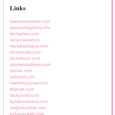
Links
baeckereiweber.com
peoplemagazine.info
techashes.com
canyouwash.co
havadisantalya.com
techdtimes.com
techieboot.com
gundembalikesir.com
itechar.com
yesbold.com
healthhubzone.com
ebaraat.com
techjuiced.com
byteboosttech.com
magnexushub.com
virtuogoweb.com