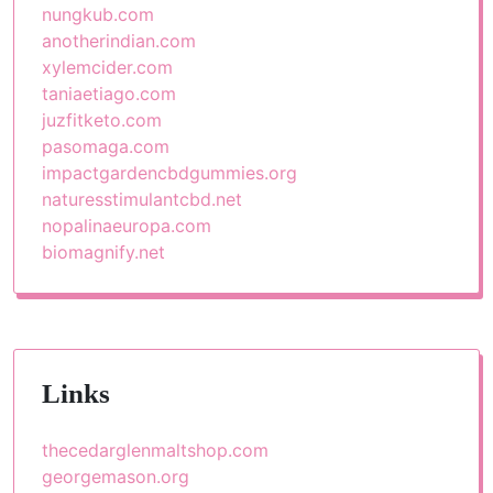
nungkub.com
anotherindian.com
xylemcider.com
taniaetiago.com
juzfitketo.com
pasomaga.com
impactgardencbdgummies.org
naturesstimulantcbd.net
nopalinaeuropa.com
biomagnify.net
Links
thecedarglenmaltshop.com
georgemason.org