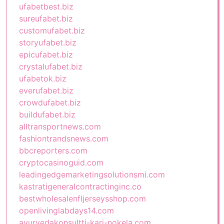
ufabetbest.biz
sureufabet.biz
customufabet.biz
storyufabet.biz
epicufabet.biz
crystalufabet.biz
ufabetok.biz
everufabet.biz
crowdufabet.biz
buildufabet.biz
alltransportnews.com
fashiontrandsnews.com
bbcreporters.com
cryptocasinoguid.com
leadingedgemarketingsolutionsmi.com
kastratigeneralcontractinginc.co
bestwholesalenfljerseysshop.com
openlivinglabdays14.com
ayurvedakonsultti-kari-nokela.com