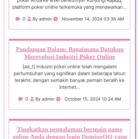
poker Anda ke level berikutnya? Kunjungi Rajaqq,
platform poker online terkemuka yang menawarkan…
0
By admin
November 14, 2024 03:36 AM
Pandangan Dalam: Bagaimana Datukqq
Merevolusi Industri Poker Online
[ad_1] Industri poker online telah mengalami
pertumbuhan yang signifikan dalam beberapa tahun
terakhir, dengan semakin banyak pemain beralih ke
internet…
0
By admin
October 15, 2024 10:24 AM
Tingkatkan pengalaman bermain game
online Anda dengan login DominoQQ yang