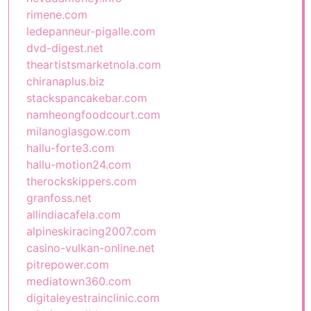
rimene.com
ledepanneur-pigalle.com
dvd-digest.net
theartistsmarketnola.com
chiranaplus.biz
stackspancakebar.com
namheongfoodcourt.com
milanoglasgow.com
hallu-forte3.com
hallu-motion24.com
therockskippers.com
granfoss.net
allindiacafela.com
alpineskiracing2007.com
casino-vulkan-online.net
pitrepower.com
mediatown360.com
digitaleyestrainclinic.com