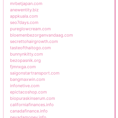
mrbetjapan.com
anewentity.biz
appkuala.com
seo7days.com
pureglowcream.com
bloemenbezorgenvandaag.com
secrettohairgrowth.com
tasteofthaitogo.com
bunnynkitty.com
bezopasnik.org
fjmnxga.com
saigonstartransport.com
bangmaxwin.com
infonetive.com
epictacoshop.com
biopuraskinserum.com
californiafinances.info
canadafinance.info
nevadamoney.info