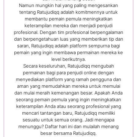
Namun mungkin hal yang paling mengesankan
tentang Ratujudiqq adalah komitmennya untuk
membantu pemain pemula meningkatkan
keterampilan mereka dan menjadi penjudi
profesional. Dengan tim profesional berpengalaman
dan berpengetahuan luas yang memberikan tip dan
saran, Ratujudiqq adalah platform sempurna bagi
pemain yang ingin membawa permainan mereka ke
level berikutnya.
Secara keseluruhan, Ratujudiqq mengubah
permainan bagi para penjudi online dengan
menyediakan platform yang ramah pengguna dan
aman yang memudahkan mereka untuk memulai
dan mulai meraih kemenangan besar. Apakah Anda
seorang pemain pemula yang ingin meningkatkan
keterampilan Anda atau seorang profesional yang
mencari tantangan baru, Ratujudiqq memiliki
sesuatu untuk semua orang. Jadi mengapa
menunggu? Daftar hari ini dan mulailah menang
besar bersama Ratujudiqq.