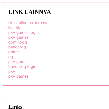
LINK LAINNYA
slot online terpercaya
live hk
pkv games login
pkv games
dominoqq
bandarqq
poker
qq
pkv games
bandarqq login
pkv
pkv games
Links