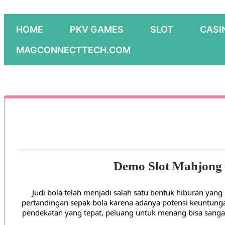
Skip
to
content
HOME
PKV GAMES
SLOT
CASI
MAGCONNECTTECH.COM
Demo Slot Mahjong 
Judi bola telah menjadi salah satu bentuk hiburan yang
pertandingan sepak bola karena adanya potensi keuntungan
pendekatan yang tepat, peluang untuk menang bisa sangat