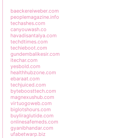
baeckereiweber.com
peoplemagazine.info
techashes.com
canyouwash.co
havadisantalya.com
techdtimes.com
techieboot.com
gundembalikesir.com
itechar.com
yesbold.com
healthhubzone.com
ebaraat.com
techjuiced.com
byteboosttech.com
magnexushub.com
virtuogoweb.com
biglotshours.com
buyliraglutide.com
onlinesafemeds.com
gyanibhandar.com
ufabetwarp.biz