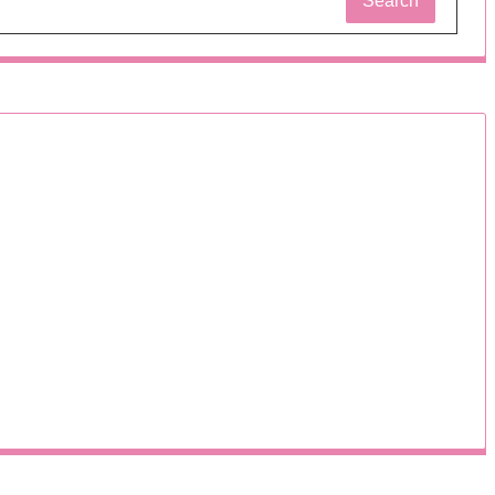
Search