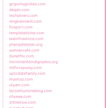
grupohugodias.com
deqair.com
techsilvers.com
ningkatinskill.com
fivsport.com
templatedzine.com
lawinfoadvice.com
phenqdietplan.org
sumnercafe.com
dunetflix.com
movimientoindignados.org
milfxxxpussy.com
uptodatefamily.com
musitop.com
utyam.com
lacostituzioneblog.com
ohyeea.com
zhitiemoe.com