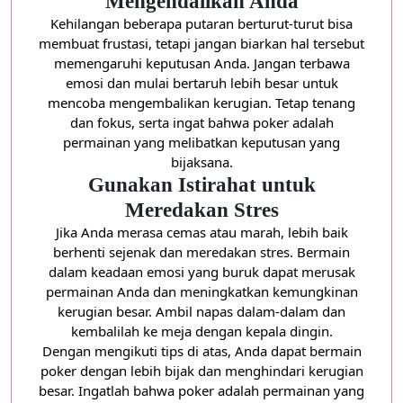
Mengendalikan Anda
Kehilangan beberapa putaran berturut-turut bisa
membuat frustasi, tetapi jangan biarkan hal tersebut
memengaruhi keputusan Anda. Jangan terbawa
emosi dan mulai bertaruh lebih besar untuk
mencoba mengembalikan kerugian. Tetap tenang
dan fokus, serta ingat bahwa poker adalah
permainan yang melibatkan keputusan yang
bijaksana.
Gunakan Istirahat untuk
Meredakan Stres
Jika Anda merasa cemas atau marah, lebih baik
berhenti sejenak dan meredakan stres. Bermain
dalam keadaan emosi yang buruk dapat merusak
permainan Anda dan meningkatkan kemungkinan
kerugian besar. Ambil napas dalam-dalam dan
kembalilah ke meja dengan kepala dingin.
Dengan mengikuti tips di atas, Anda dapat bermain
poker dengan lebih bijak dan menghindari kerugian
besar. Ingatlah bahwa poker adalah permainan yang