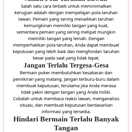
Salah satu cara terbaik untuk meminimalkan
kerugian adalah dengan mempelajari pola taruhan
lawan. Pemain yang sering menaikkan taruhan
kemungkinan memiliki tangan yang kuat,
sementara pemain yang sering melipat mungkin
memiliki tangan yang lemah. Dengan
memperhatikan pola taruhan, Anda dapat membuat
keputusan yang lebih baik dan menghindari taruhan
besar pada saat yang tidak tepat.
Jangan Terlalu Tergesa-Gesa
Bermain poker membutuhkan kesabaran dan
pemikiran yang matang. Jangan terburu-buru dalam
membuat keputusan, terutama jika Anda merasa
tidak yakin dengan tangan yang Anda miliki.
Cobalah untuk membaca reaksi lawan, menganalisis
situasi, dan membuat keputusan berdasarkan
informasi yang tersedia.
Hindari Bermain Terlalu Banyak
Tangan