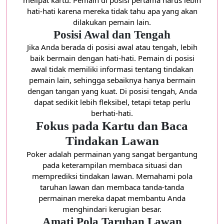
melipat kartu. Pemain di posisi pertama harus lebih
hati-hati karena mereka tidak tahu apa yang akan
dilakukan pemain lain.
Posisi Awal dan Tengah
Jika Anda berada di posisi awal atau tengah, lebih
baik bermain dengan hati-hati. Pemain di posisi
awal tidak memiliki informasi tentang tindakan
pemain lain, sehingga sebaiknya hanya bermain
dengan tangan yang kuat. Di posisi tengah, Anda
dapat sedikit lebih fleksibel, tetapi tetap perlu
berhati-hati.
Fokus pada Kartu dan Baca
Tindakan Lawan
Poker adalah permainan yang sangat bergantung
pada keterampilan membaca situasi dan
memprediksi tindakan lawan. Memahami pola
taruhan lawan dan membaca tanda-tanda
permainan mereka dapat membantu Anda
menghindari kerugian besar.
Amati Pola Taruhan Lawan