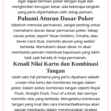
Agar dapat bermain poker dengan bijak dan
menghindari kerugian besar, ada beberapa langkah
yang perlu diperhatikan oleh setiap pemain.
Pahami Aturan Dasar Poker
Sebelum memulai permainan, sangat penting untuk
memahami aturan dasar permainan poker. Setiap
variasi poker, seperti Texas Hold’em, Omaha, atau
Seven Card Stud, memiliki aturan yang sedikit
berbeda. Memahami dasar-dasar ini akan
membantu pemain membuat keputusan yang lebih
baik saat berada di meja permainan.
Kenali Nilai Kartu dan Kombinasi
Tangan
Salah satu hal pertama yang perlu dipahami adalah
urutan nilai kartu dan kombinasi tangan dalam
poker. Dalam poker, kombinasi tangan seperti Royal
Flush, Straight Flush, Four of a Kind, dan lainnya
memiliki nilai yang berbeda. Mengetahui kombinasi
tangan yang kuat dan cara memanfaatkannya akan
sangat membantu dalam merencanakan strategi