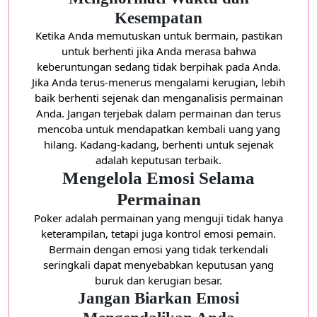
Kesempatan
Ketika Anda memutuskan untuk bermain, pastikan
untuk berhenti jika Anda merasa bahwa
keberuntungan sedang tidak berpihak pada Anda.
Jika Anda terus-menerus mengalami kerugian, lebih
baik berhenti sejenak dan menganalisis permainan
Anda. Jangan terjebak dalam permainan dan terus
mencoba untuk mendapatkan kembali uang yang
hilang. Kadang-kadang, berhenti untuk sejenak
adalah keputusan terbaik.
Mengelola Emosi Selama
Permainan
Poker adalah permainan yang menguji tidak hanya
keterampilan, tetapi juga kontrol emosi pemain.
Bermain dengan emosi yang tidak terkendali
seringkali dapat menyebabkan keputusan yang
buruk dan kerugian besar.
Jangan Biarkan Emosi