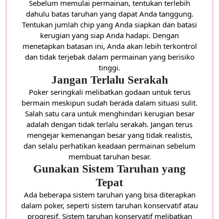
Sebelum memulai permainan, tentukan terlebih
dahulu batas taruhan yang dapat Anda tanggung.
Tentukan jumlah chip yang Anda siapkan dan batasi
kerugian yang siap Anda hadapi. Dengan
menetapkan batasan ini, Anda akan lebih terkontrol
dan tidak terjebak dalam permainan yang berisiko
tinggi.
Jangan Terlalu Serakah
Poker seringkali melibatkan godaan untuk terus
bermain meskipun sudah berada dalam situasi sulit.
Salah satu cara untuk menghindari kerugian besar
adalah dengan tidak terlalu serakah. Jangan terus
mengejar kemenangan besar yang tidak realistis,
dan selalu perhatikan keadaan permainan sebelum
membuat taruhan besar.
Gunakan Sistem Taruhan yang
Tepat
Ada beberapa sistem taruhan yang bisa diterapkan
dalam poker, seperti sistem taruhan konservatif atau
progresif. Sistem taruhan konservatif melibatkan