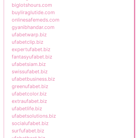
biglotshours.com
buyliraglutide.com
onlinesafemeds.com
gyanibhandar.com
ufabetwarp.biz
ufabetclip.biz
expertufabet.biz
fantasyufabet.biz
ufabetsiam.biz
swissufabet.biz
ufabetbusiness.biz
greenufabet.biz
ufabetcolor.biz
extraufabet.biz
ufabetlife.biz
ufabetsolutions.biz
socialufabet.biz
surfufabet.biz