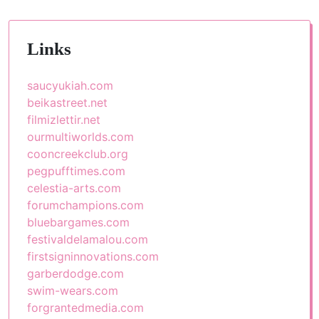
Links
saucyukiah.com
beikastreet.net
filmizlettir.net
ourmultiworlds.com
cooncreekclub.org
pegpufftimes.com
celestia-arts.com
forumchampions.com
bluebargames.com
festivaldelamalou.com
firstsigninnovations.com
garberdodge.com
swim-wears.com
forgrantedmedia.com