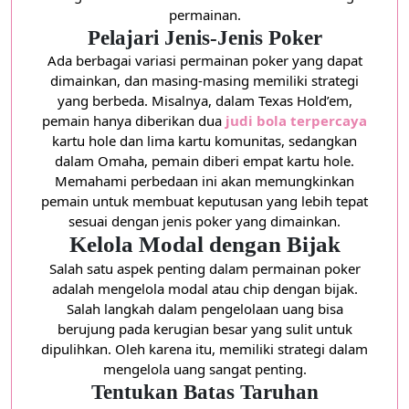
permainan.
Pelajari Jenis-Jenis Poker
Ada berbagai variasi permainan poker yang dapat
dimainkan, dan masing-masing memiliki strategi
yang berbeda. Misalnya, dalam Texas Hold’em,
pemain hanya diberikan dua
judi bola terpercaya
kartu hole dan lima kartu komunitas, sedangkan
dalam Omaha, pemain diberi empat kartu hole.
Memahami perbedaan ini akan memungkinkan
pemain untuk membuat keputusan yang lebih tepat
sesuai dengan jenis poker yang dimainkan.
Kelola Modal dengan Bijak
Salah satu aspek penting dalam permainan poker
adalah mengelola modal atau chip dengan bijak.
Salah langkah dalam pengelolaan uang bisa
berujung pada kerugian besar yang sulit untuk
dipulihkan. Oleh karena itu, memiliki strategi dalam
mengelola uang sangat penting.
Tentukan Batas Taruhan