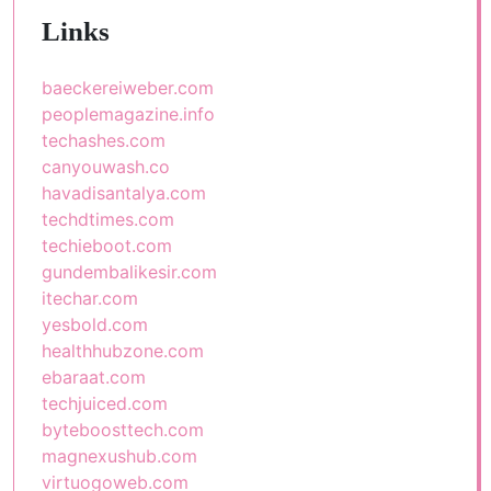
Links
baeckereiweber.com
peoplemagazine.info
techashes.com
canyouwash.co
havadisantalya.com
techdtimes.com
techieboot.com
gundembalikesir.com
itechar.com
yesbold.com
healthhubzone.com
ebaraat.com
techjuiced.com
byteboosttech.com
magnexushub.com
virtuogoweb.com