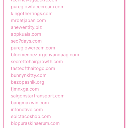
pureglowfacecream.com
kingofherrings.com
mrbetjapan.com
anewentity.biz
appkuala.com
seo7days.com
pureglowcream.com
bloemenbezorgenvandaag.com
secrettohairgrowth.com
tasteofthaitogo.com
bunnynkitty.com
bezopasnik.org
fjmnxga.com
saigonstartransport.com
bangmaxwin.com
infonetive.com
epictacoshop.com
biopuraskinserum.com