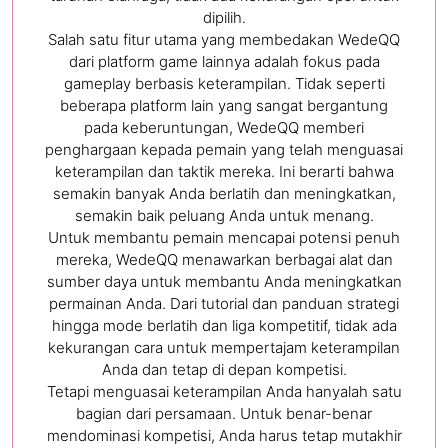
dipilih.
Salah satu fitur utama yang membedakan WedeQQ
dari platform game lainnya adalah fokus pada
gameplay berbasis keterampilan. Tidak seperti
beberapa platform lain yang sangat bergantung
pada keberuntungan, WedeQQ memberi
penghargaan kepada pemain yang telah menguasai
keterampilan dan taktik mereka. Ini berarti bahwa
semakin banyak Anda berlatih dan meningkatkan,
semakin baik peluang Anda untuk menang.
Untuk membantu pemain mencapai potensi penuh
mereka, WedeQQ menawarkan berbagai alat dan
sumber daya untuk membantu Anda meningkatkan
permainan Anda. Dari tutorial dan panduan strategi
hingga mode berlatih dan liga kompetitif, tidak ada
kekurangan cara untuk mempertajam keterampilan
Anda dan tetap di depan kompetisi.
Tetapi menguasai keterampilan Anda hanyalah satu
bagian dari persamaan. Untuk benar-benar
mendominasi kompetisi, Anda harus tetap mutakhir