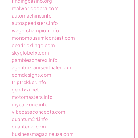
findingcasino.org
realworldcobra.com
automachine.info
autospeedsters.info
wagerchampion.info
monomousumicontest.com
deadricklingo.com
skyglobefx.com
gamblespherex.info
agentur-ramsenthaler.com
eomdesigns.com
triptrekker.info
gendxxi.net
motomasters.info
mycarzone.info
vibecasaconcepts.com
quantum24.info
quantenki.com
businessmagazineusa.com