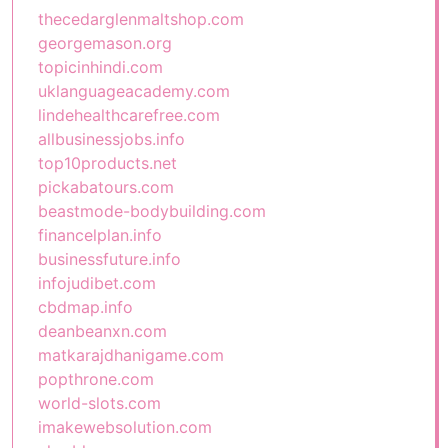
thecedarglenmaltshop.com
georgemason.org
topicinhindi.com
uklanguageacademy.com
lindehealthcarefree.com
allbusinessjobs.info
top10products.net
pickabatours.com
beastmode-bodybuilding.com
financelplan.info
businessfuture.info
infojudibet.com
cbdmap.info
deanbeanxn.com
matkarajdhanigame.com
popthrone.com
world-slots.com
imakewebsolution.com