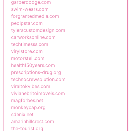
garberdodge.com
swim-wears.com
forgrantedmedia.com
peolpstar.com
tylerscustomdesign.com
carworksonline.com
techtimesss.com
virylstore.com
motorstell.com
health150years.com
prescriptions-drug.org
technocrewsolution.com
viraltokvibes.com
vivianebritoimoveis.com
magforbes.net
monkeycap.org
sdenix.net
amarinhillcrest.com
the-tourist.org