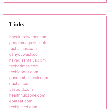
Links
baeckereiweber.com
peoplemagazine.info
techashes.com
canyouwash.co
havadisantalya.com
techdtimes.com
techieboot.com
gundembalikesir.com
itechar.com
yesbold.com
healthhubzone.com
ebaraat.com
techjuiced.com