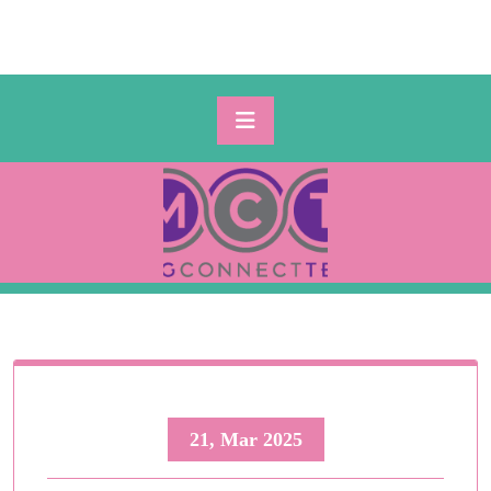
Skip
to
content
21, Mar 2025