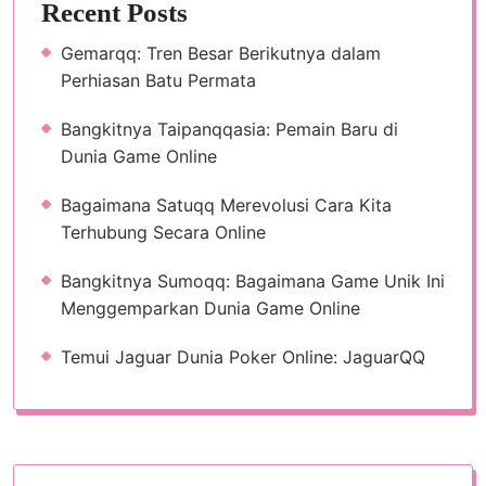
Recent Posts
Gemarqq: Tren Besar Berikutnya dalam
Perhiasan Batu Permata
Bangkitnya Taipanqqasia: Pemain Baru di
Dunia Game Online
Bagaimana Satuqq Merevolusi Cara Kita
Terhubung Secara Online
Bangkitnya Sumoqq: Bagaimana Game Unik Ini
Menggemparkan Dunia Game Online
Temui Jaguar Dunia Poker Online: JaguarQQ