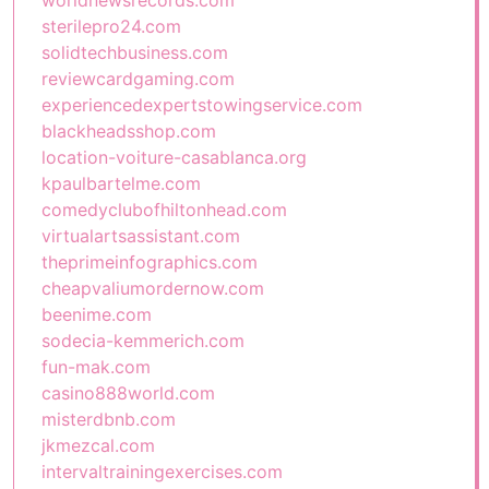
worldnewsrecords.com
sterilepro24.com
solidtechbusiness.com
reviewcardgaming.com
experiencedexpertstowingservice.com
blackheadsshop.com
location-voiture-casablanca.org
kpaulbartelme.com
comedyclubofhiltonhead.com
virtualartsassistant.com
theprimeinfographics.com
cheapvaliumordernow.com
beenime.com
sodecia-kemmerich.com
fun-mak.com
casino888world.com
misterdbnb.com
jkmezcal.com
intervaltrainingexercises.com