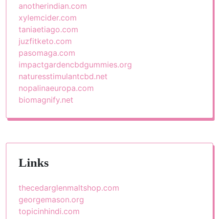
anotherindian.com
xylemcider.com
taniaetiago.com
juzfitketo.com
pasomaga.com
impactgardencbdgummies.org
naturesstimulantcbd.net
nopalinaeuropa.com
biomagnify.net
Links
thecedarglenmaltshop.com
georgemason.org
topicinhindi.com