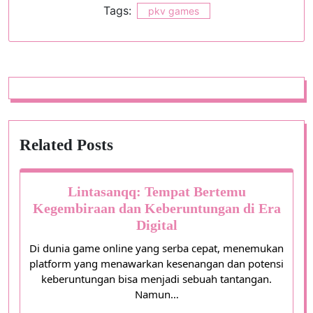
Tags:
pkv games
Related Posts
Lintasanqq: Tempat Bertemu
Kegembiraan dan Keberuntungan di Era
Digital
Di dunia game online yang serba cepat, menemukan
platform yang menawarkan kesenangan dan potensi
keberuntungan bisa menjadi sebuah tantangan.
Namun…