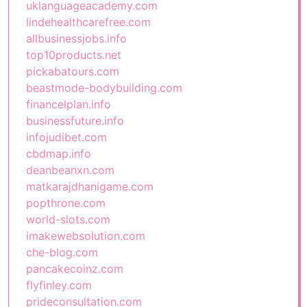
uklanguageacademy.com
lindehealthcarefree.com
allbusinessjobs.info
top10products.net
pickabatours.com
beastmode-bodybuilding.com
financelplan.info
businessfuture.info
infojudibet.com
cbdmap.info
deanbeanxn.com
matkarajdhanigame.com
popthrone.com
world-slots.com
imakewebsolution.com
che-blog.com
pancakecoinz.com
flyfinley.com
prideconsultation.com