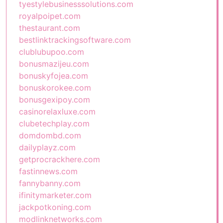
tyestylebusinesssolutions.com
royalpoipet.com
thestaurant.com
bestlinktrackingsoftware.com
clublubupoo.com
bonusmazijeu.com
bonuskyfojea.com
bonuskorokee.com
bonusgexipoy.com
casinorelaxluxe.com
clubetechplay.com
domdombd.com
dailyplayz.com
getprocrackhere.com
fastinnews.com
fannybanny.com
ifinitymarketer.com
jackpotkoning.com
modlinknetworks.com