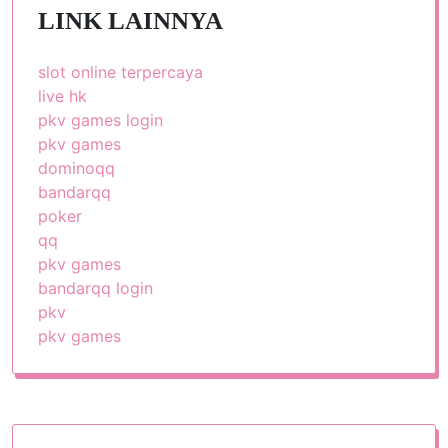
LINK LAINNYA
slot online terpercaya
live hk
pkv games login
pkv games
dominoqq
bandarqq
poker
qq
pkv games
bandarqq login
pkv
pkv games