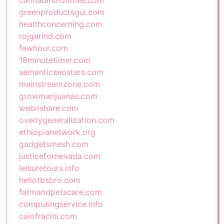
cannabinoidtimes.com
greenproductsgui.com
healthconcerning.com
rojgarind.com
fewhour.com
18minutetimer.com
semanticseostars.com
mainstreamzone.com
growmarijuanas.com
webnshare.com
overlygeneralization.com
ethiopianetwork.org
gadgetsmesh.com
justicefornevada.com
leisuretours.info
hellotbsbro.com
farmandpetscare.com
computingservice.info
caiofracini.com