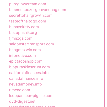
pureglowcream.com
bloemenbezorgenvandaag.com
secrettohairgrowth.com
tasteofthaitogo.com
bunnynkitty.com
bezopasnik.org
fjmnxga.com
saigonstartransport.com
bangmaxwin.com
infonetive.com
epictacoshop.com
biopuraskinserum.com
californiafinances.info
canadafinance.info
nevadamoney.info
rimene.com
ledepanneur-pigalle.com
dvd-digest.net