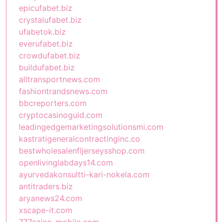
epicufabet.biz
crystalufabet.biz
ufabetok.biz
everufabet.biz
crowdufabet.biz
buildufabet.biz
alltransportnews.com
fashiontrandsnews.com
bbcreporters.com
cryptocasinoguid.com
leadingedgemarketingsolutionsmi.com
kastratigeneralcontractinginc.co
bestwholesalenfljerseysshop.com
openlivinglabdays14.com
ayurvedakonsultti-kari-nokela.com
antitraders.biz
aryanews24.com
xscape-it.com