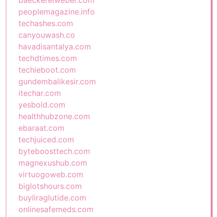
baeckereiweber.com
peoplemagazine.info
techashes.com
canyouwash.co
havadisantalya.com
techdtimes.com
techieboot.com
gundembalikesir.com
itechar.com
yesbold.com
healthhubzone.com
ebaraat.com
techjuiced.com
byteboosttech.com
magnexushub.com
virtuogoweb.com
biglotshours.com
buyliraglutide.com
onlinesafemeds.com