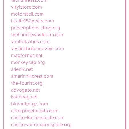
techtimesss.com
virylstore.com
motorstell.com
health150years.com
prescriptions-drug.org
technocrewsolution.com
viraltokvibes.com
vivianebritoimoveis.com
magforbes.net
monkeycap.org
sdenix.net
amarinhillcrest.com
the-tourist.org
advogato.net
isafebag.net
bloombergz.com
enterpriseboosts.com
casino-kartenspiele.com
casino-automatenspiele.org