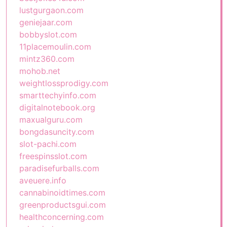
lustgurgaon.com
geniejaar.com
bobbyslot.com
11placemoulin.com
mintz360.com
mohob.net
weightlossprodigy.com
smarttechyinfo.com
digitalnotebook.org
maxualguru.com
bongdasuncity.com
slot-pachi.com
freespinsslot.com
paradisefurballs.com
aveuere.info
cannabinoidtimes.com
greenproductsgui.com
healthconcerning.com