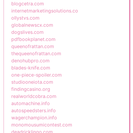
blogcetra.com
internetmarketingsolutions.co
ollystvs.com
globalnewscx.com
dogslives.com
pdfbookplanet.com
queenofrattan.com
thequeenofrattan.com
denohubpro.com
blades-knife.com
one-piece-spoiler.com
studiooneiota.com
findingcasino.org
realworldcobra.com
automachine.info
autospeedsters.info
wagerchampion.info
monomousumicontest.com
deadricklingo.com