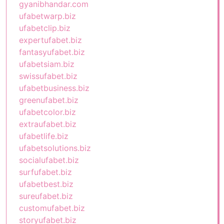
gyanibhandar.com
ufabetwarp.biz
ufabetclip.biz
expertufabet.biz
fantasyufabet.biz
ufabetsiam.biz
swissufabet.biz
ufabetbusiness.biz
greenufabet.biz
ufabetcolor.biz
extraufabet.biz
ufabetlife.biz
ufabetsolutions.biz
socialufabet.biz
surfufabet.biz
ufabetbest.biz
sureufabet.biz
customufabet.biz
storyufabet.biz