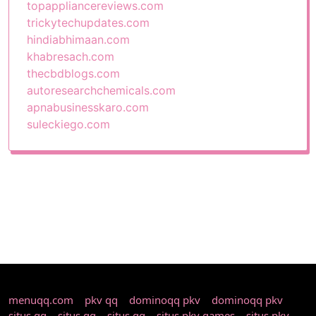
topappliancereviews.com
trickytechupdates.com
hindiabhimaan.com
khabresach.com
thecbdblogs.com
autoresearchchemicals.com
apnabusinesskaro.com
suleckiego.com
menuqq.com
|
pkv qq
|
dominoqq pkv
|
dominoqq pkv
|
situs qq
|
situs qq
|
situs qq
|
situs pkv games
|
situs pkv
|