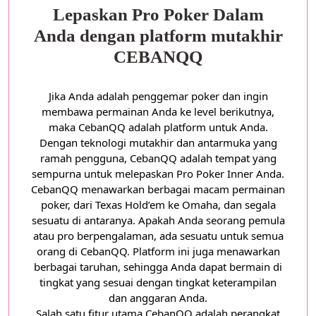
Lepaskan Pro Poker Dalam
Anda dengan platform mutakhir
CEBANQQ
Jika Anda adalah penggemar poker dan ingin
membawa permainan Anda ke level berikutnya,
maka CebanQQ adalah platform untuk Anda.
Dengan teknologi mutakhir dan antarmuka yang
ramah pengguna, CebanQQ adalah tempat yang
sempurna untuk melepaskan Pro Poker Inner Anda.
CebanQQ menawarkan berbagai macam permainan
poker, dari Texas Hold’em ke Omaha, dan segala
sesuatu di antaranya. Apakah Anda seorang pemula
atau pro berpengalaman, ada sesuatu untuk semua
orang di CebanQQ. Platform ini juga menawarkan
berbagai taruhan, sehingga Anda dapat bermain di
tingkat yang sesuai dengan tingkat keterampilan
dan anggaran Anda.
Salah satu fitur utama CebanQQ adalah perangkat