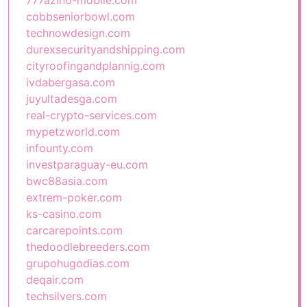
777azino-mobile.com
cobbseniorbowl.com
technowdesign.com
durexsecurityandshipping.com
cityroofingandplannig.com
ivdabergasa.com
juyultadesga.com
real-crypto-services.com
mypetzworld.com
infounty.com
investparaguay-eu.com
bwc88asia.com
extrem-poker.com
ks-casino.com
carcarepoints.com
thedoodlebreeders.com
grupohugodias.com
deqair.com
techsilvers.com