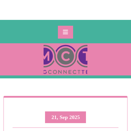
Skip
to
content
21, Sep 2025