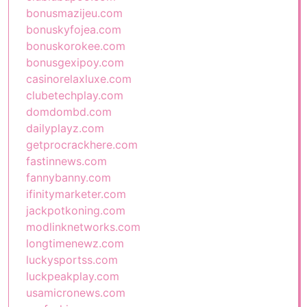
bonusmazijeu.com
bonuskyfojea.com
bonuskorokee.com
bonusgexipoy.com
casinorelaxluxe.com
clubetechplay.com
domdombd.com
dailyplayz.com
getprocrackhere.com
fastinnews.com
fannybanny.com
ifinitymarketer.com
jackpotkoning.com
modlinknetworks.com
longtimenewz.com
luckysportss.com
luckpeakplay.com
usamicronews.com