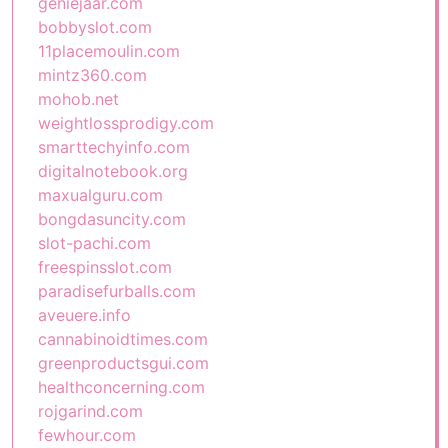
geniejaar.com
bobbyslot.com
11placemoulin.com
mintz360.com
mohob.net
weightlossprodigy.com
smarttechyinfo.com
digitalnotebook.org
maxualguru.com
bongdasuncity.com
slot-pachi.com
freespinsslot.com
paradisefurballs.com
aveuere.info
cannabinoidtimes.com
greenproductsgui.com
healthconcerning.com
rojgarind.com
fewhour.com