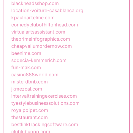
blackheadsshop.com
location-voiture-casablanca.org
kpaulbartelme.com
comedyclubofhiltonhead.com
virtualartsassistant.com
theprimeinfographics.com
cheapvaliumordernow.com
beenime.com
sodecia-kemmerich.com
fun-mak.com
casino888world.com
misterdbnb.com
jkmezcal.com
intervaltrainingexercises.com
tyestylebusinesssolutions.com
royalpoipet.com
thestaurant.com
bestlinktrackingsoftware.com
clublubupoo.com