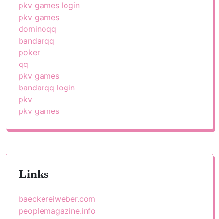
pkv games login
pkv games
dominoqq
bandarqq
poker
qq
pkv games
bandarqq login
pkv
pkv games
Links
baeckereiweber.com
peoplemagazine.info