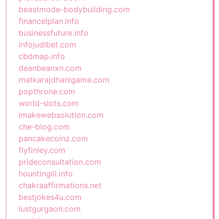
beastmode-bodybuilding.com
financelplan.info
businessfuture.info
infojudibet.com
cbdmap.info
deanbeanxn.com
matkarajdhanigame.com
popthrone.com
world-slots.com
imakewebsolution.com
che-blog.com
pancakecoinz.com
flyfinley.com
prideconsultation.com
hountinglil.info
chakraaffirmations.net
bestjokes4u.com
lustgurgaon.com