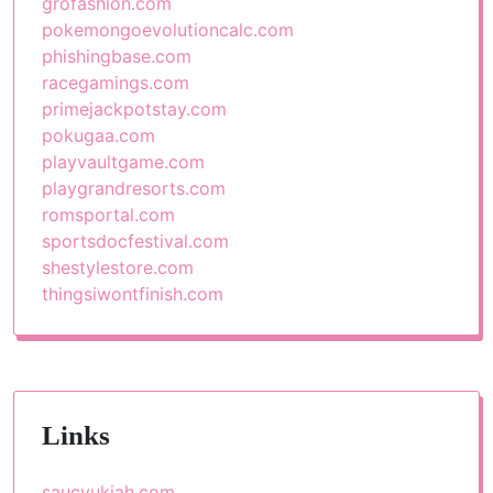
grofashion.com
pokemongoevolutioncalc.com
phishingbase.com
racegamings.com
primejackpotstay.com
pokugaa.com
playvaultgame.com
playgrandresorts.com
romsportal.com
sportsdocfestival.com
shestylestore.com
thingsiwontfinish.com
Links
saucyukiah.com