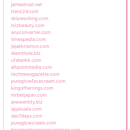
jamestrust.net
trenz24.com
skipworking.com
loizbeauty.com
anyconverter.com
timespedia.com
jejakkrismon.com
diemthole.biz
ufabetkk.com
allquickmedia.com
technewsgazette.com
pureglowfacecream.com
kingofherrings.com
mrbetjapan.com
anewentity.biz
appkuala.com
seo7days.com
pureglowcream.com
bloemenbezorgenvandaag.com