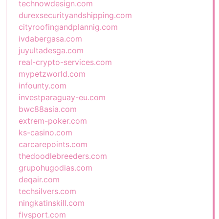
technowdesign.com
durexsecurityandshipping.com
cityroofingandplannig.com
ivdabergasa.com
juyultadesga.com
real-crypto-services.com
mypetzworld.com
infounty.com
investparaguay-eu.com
bwc88asia.com
extrem-poker.com
ks-casino.com
carcarepoints.com
thedoodlebreeders.com
grupohugodias.com
deqair.com
techsilvers.com
ningkatinskill.com
fivsport.com