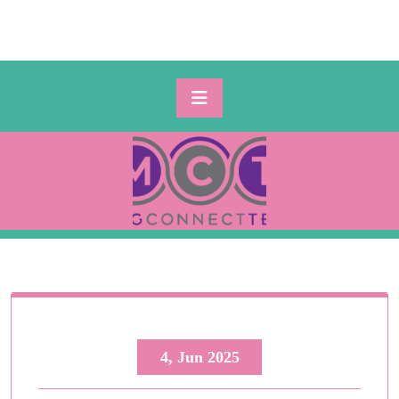
Skip
to
content
4, Jun 2025