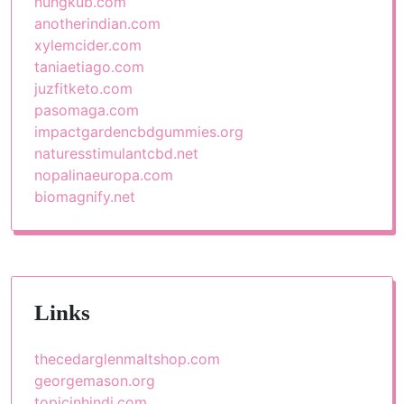
nungkub.com
anotherindian.com
xylemcider.com
taniaetiago.com
juzfitketo.com
pasomaga.com
impactgardencbdgummies.org
naturesstimulantcbd.net
nopalinaeuropa.com
biomagnify.net
Links
thecedarglenmaltshop.com
georgemason.org
topicinhindi.com