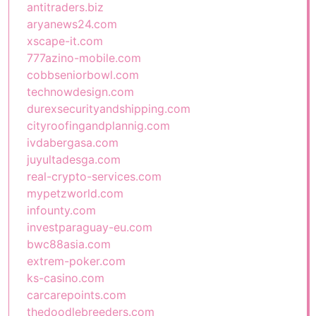
antitraders.biz
aryanews24.com
xscape-it.com
777azino-mobile.com
cobbseniorbowl.com
technowdesign.com
durexsecurityandshipping.com
cityroofingandplannig.com
ivdabergasa.com
juyultadesga.com
real-crypto-services.com
mypetzworld.com
infounty.com
investparaguay-eu.com
bwc88asia.com
extrem-poker.com
ks-casino.com
carcarepoints.com
thedoodlebreeders.com