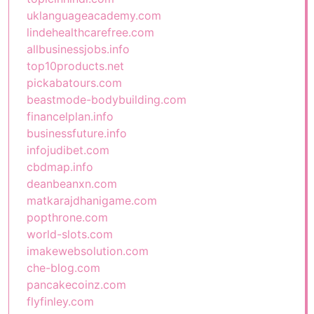
uklanguageacademy.com
lindehealthcarefree.com
allbusinessjobs.info
top10products.net
pickabatours.com
beastmode-bodybuilding.com
financelplan.info
businessfuture.info
infojudibet.com
cbdmap.info
deanbeanxn.com
matkarajdhanigame.com
popthrone.com
world-slots.com
imakewebsolution.com
che-blog.com
pancakecoinz.com
flyfinley.com