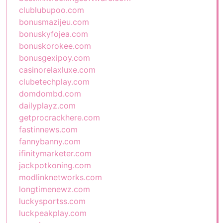
clublubupoo.com
bonusmazijeu.com
bonuskyfojea.com
bonuskorokee.com
bonusgexipoy.com
casinorelaxluxe.com
clubetechplay.com
domdombd.com
dailyplayz.com
getprocrackhere.com
fastinnews.com
fannybanny.com
ifinitymarketer.com
jackpotkoning.com
modlinknetworks.com
longtimenewz.com
luckysportss.com
luckpeakplay.com