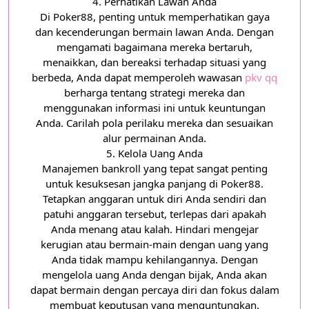
4. Perhatikan Lawan Anda
Di Poker88, penting untuk memperhatikan gaya
dan kecenderungan bermain lawan Anda. Dengan
mengamati bagaimana mereka bertaruh,
menaikkan, dan bereaksi terhadap situasi yang
berbeda, Anda dapat memperoleh wawasan
pkv qq
berharga tentang strategi mereka dan
menggunakan informasi ini untuk keuntungan
Anda. Carilah pola perilaku mereka dan sesuaikan
alur permainan Anda.
5. Kelola Uang Anda
Manajemen bankroll yang tepat sangat penting
untuk kesuksesan jangka panjang di Poker88.
Tetapkan anggaran untuk diri Anda sendiri dan
patuhi anggaran tersebut, terlepas dari apakah
Anda menang atau kalah. Hindari mengejar
kerugian atau bermain-main dengan uang yang
Anda tidak mampu kehilangannya. Dengan
mengelola uang Anda dengan bijak, Anda akan
dapat bermain dengan percaya diri dan fokus dalam
membuat keputusan yang menguntungkan.