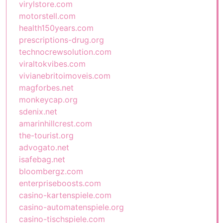
virylstore.com
motorstell.com
health150years.com
prescriptions-drug.org
technocrewsolution.com
viraltokvibes.com
vivianebritoimoveis.com
magforbes.net
monkeycap.org
sdenix.net
amarinhillcrest.com
the-tourist.org
advogato.net
isafebag.net
bloombergz.com
enterpriseboosts.com
casino-kartenspiele.com
casino-automatenspiele.org
casino-tischspiele.com