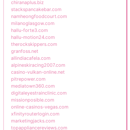
chiranaplus.biz
stackspancakebar.com
namheongfoodcourt.com
milanoglasgow.com
hallu-forte3.com
hallu-motion24.com
therockskippers.com
granfoss.net
allindiacafela.com
alpineskiracing2007.com
casino-vulkan-online.net
pitrepower.com
mediatown360.com
digitaleyestrainclinic.com
missionposible.com
online-casinos-vegas.com
xfinityrouterlogin.com
marketingjacks.com
topappliancereviews.com