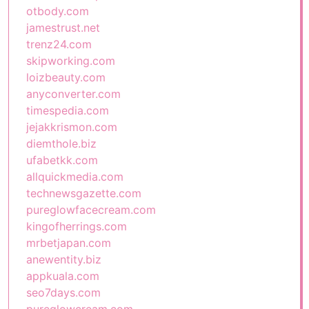
otbody.com
jamestrust.net
trenz24.com
skipworking.com
loizbeauty.com
anyconverter.com
timespedia.com
jejakkrismon.com
diemthole.biz
ufabetkk.com
allquickmedia.com
technewsgazette.com
pureglowfacecream.com
kingofherrings.com
mrbetjapan.com
anewentity.biz
appkuala.com
seo7days.com