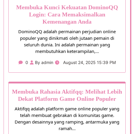
Membuka Kunci Kekuatan DominoQQ
Login: Cara Memaksimalkan
Kemenangan Anda
DominoQQ adalah permainan perjudian online
populer yang dinikmati oleh jutaan pemain di
seluruh dunia. Ini adalah permainan yang
membutuhkan keterampilan,…
0
By admin
August 24, 2025 15:39 PM
Membuka Rahasia Aktifqq: Melihat Lebih
Dekat Platform Game Online Populer
Aktifqq adalah platform game online populer yang
telah membuat gebrakan di komunitas game.
Dengan desainnya yang ramping, antarmuka yang
ramah…