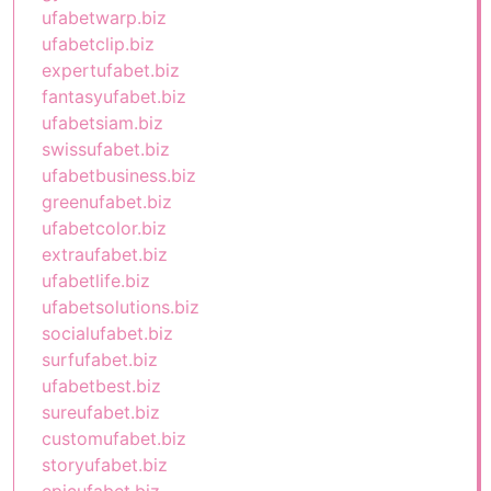
ufabetwarp.biz
ufabetclip.biz
expertufabet.biz
fantasyufabet.biz
ufabetsiam.biz
swissufabet.biz
ufabetbusiness.biz
greenufabet.biz
ufabetcolor.biz
extraufabet.biz
ufabetlife.biz
ufabetsolutions.biz
socialufabet.biz
surfufabet.biz
ufabetbest.biz
sureufabet.biz
customufabet.biz
storyufabet.biz