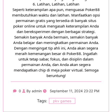
6. Latihan, Latihan, Latihan
Seperti keterampilan apa pun, menguasai Poker88
membutuhkan waktu dan latihan. Manfaatkan opsi
permainan gratis yang tersedia di banyak situs
poker online untuk mengasah keterampilan Anda
dan bereksperimen dengan berbagai strategi.
Semakin banyak Anda bermain, semakin banyak
Anda belajar dan meningkatkan permainan Anda.
Dengan mengingat tip ahli ini, Anda akan segera
meraih kemenangan besar di Poker88. Ingatlah
untuk tetap sabar, fokus, dan disiplin dalam
permainan Anda, dan Anda akan segera
mendapatkan chip di meja poker virtual. Semoga
beruntung!
0
By admin
September 11, 2024 23:22 PM
Tags:
pkv games