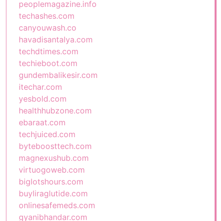
peoplemagazine.info
techashes.com
canyouwash.co
havadisantalya.com
techdtimes.com
techieboot.com
gundembalikesir.com
itechar.com
yesbold.com
healthhubzone.com
ebaraat.com
techjuiced.com
byteboosttech.com
magnexushub.com
virtuogoweb.com
biglotshours.com
buyliraglutide.com
onlinesafemeds.com
gyanibhandar.com