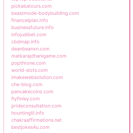
pickabatours.com
beastmode-bodybuilding.com
financelplan.info
businessfuture.info
infojudibet.com
cbdmap.info
deanbeanxn.com
matkarajdhanigame.com
popthrone.com
world-slots.com
imakewebsolution.com
che-blog.com
pancakecoinz.com
flyfinley.com
prideconsultation.com
hountinglil.info
chakraaffirmations.net
bestjokes4u.com