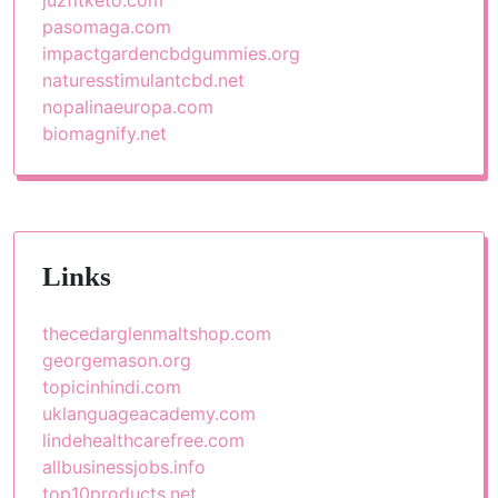
juzfitketo.com
pasomaga.com
impactgardencbdgummies.org
naturesstimulantcbd.net
nopalinaeuropa.com
biomagnify.net
Links
thecedarglenmaltshop.com
georgemason.org
topicinhindi.com
uklanguageacademy.com
lindehealthcarefree.com
allbusinessjobs.info
top10products.net