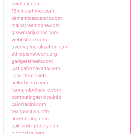
fewhour.com
18minutetimer.com
semanticseostars.com
mainstreamzone.com
growmarijuanas.com
webnshare.com
overlygeneralization.com
ethiopianetwork.org
gadgetsmesh.com
justicefornevada.com
leisuretours.info
hellotbsbro.com
farmandpetscare.com
computingservice.info
caiofracini.com
techpositive.info
unseonrang.com
pak-urdu-poetry.com
blogcetra.com