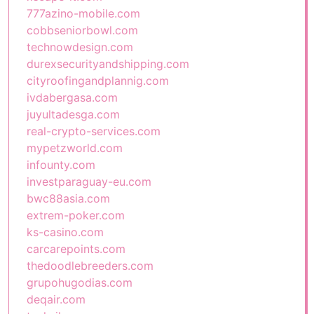
777azino-mobile.com
cobbseniorbowl.com
technowdesign.com
durexsecurityandshipping.com
cityroofingandplannig.com
ivdabergasa.com
juyultadesga.com
real-crypto-services.com
mypetzworld.com
infounty.com
investparaguay-eu.com
bwc88asia.com
extrem-poker.com
ks-casino.com
carcarepoints.com
thedoodlebreeders.com
grupohugodias.com
deqair.com