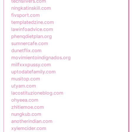
techsilvers.com
ningkatinskill.com
fivsport.com
templatedzine.com
lawinfoadvice.com
phenqdietplan.org
sumnercafe.com
dunetflix.com
movimientoindignados.org
milfxxxpussy.com
uptodatefamily.com
musitop.com
utyam.com
lacostituzioneblog.com
ohyeea.com
zhitiemoe.com
nungkub.com
anotherindian.com
xylemcider.com