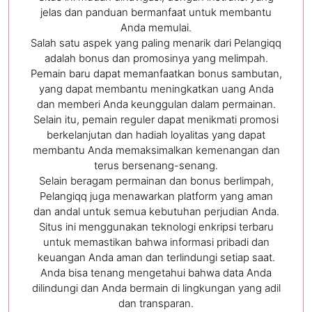
jelas dan panduan bermanfaat untuk membantu
Anda memulai.
Salah satu aspek yang paling menarik dari Pelangiqq
adalah bonus dan promosinya yang melimpah.
Pemain baru dapat memanfaatkan bonus sambutan,
yang dapat membantu meningkatkan uang Anda
dan memberi Anda keunggulan dalam permainan.
Selain itu, pemain reguler dapat menikmati promosi
berkelanjutan dan hadiah loyalitas yang dapat
membantu Anda memaksimalkan kemenangan dan
terus bersenang-senang.
Selain beragam permainan dan bonus berlimpah,
Pelangiqq juga menawarkan platform yang aman
dan andal untuk semua kebutuhan perjudian Anda.
Situs ini menggunakan teknologi enkripsi terbaru
untuk memastikan bahwa informasi pribadi dan
keuangan Anda aman dan terlindungi setiap saat.
Anda bisa tenang mengetahui bahwa data Anda
dilindungi dan Anda bermain di lingkungan yang adil
dan transparan.