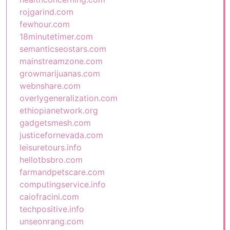
rojgarind.com
fewhour.com
18minutetimer.com
semanticseostars.com
mainstreamzone.com
growmarijuanas.com
webnshare.com
overlygeneralization.com
ethiopianetwork.org
gadgetsmesh.com
justicefornevada.com
leisuretours.info
hellotbsbro.com
farmandpetscare.com
computingservice.info
caiofracini.com
techpositive.info
unseonrang.com