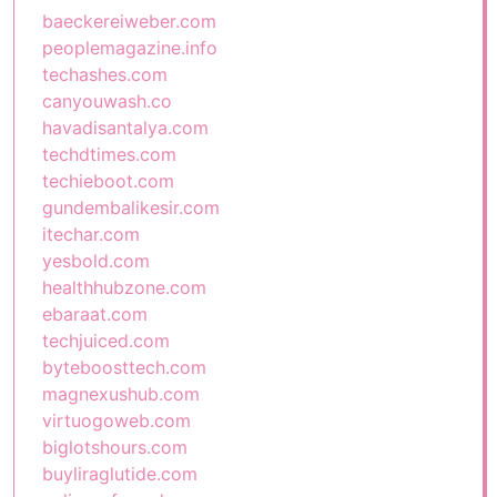
baeckereiweber.com
peoplemagazine.info
techashes.com
canyouwash.co
havadisantalya.com
techdtimes.com
techieboot.com
gundembalikesir.com
itechar.com
yesbold.com
healthhubzone.com
ebaraat.com
techjuiced.com
byteboosttech.com
magnexushub.com
virtuogoweb.com
biglotshours.com
buyliraglutide.com