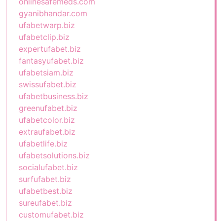
onlinesafemeds.com
gyanibhandar.com
ufabetwarp.biz
ufabetclip.biz
expertufabet.biz
fantasyufabet.biz
ufabetsiam.biz
swissufabet.biz
ufabetbusiness.biz
greenufabet.biz
ufabetcolor.biz
extraufabet.biz
ufabetlife.biz
ufabetsolutions.biz
socialufabet.biz
surfufabet.biz
ufabetbest.biz
sureufabet.biz
customufabet.biz