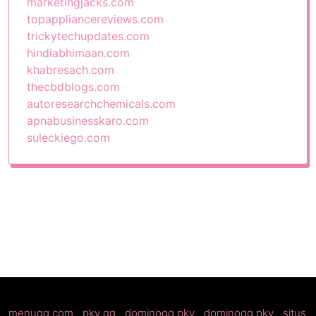
marketingjacks.com
topappliancereviews.com
trickytechupdates.com
hindiabhimaan.com
khabresach.com
thecbdblogs.com
autoresearchchemicals.com
apnabusinesskaro.com
suleckiego.com
menuqq.com
|
pkv qq
|
dominoqq pkv
|
dominoqq pkv
|
situs