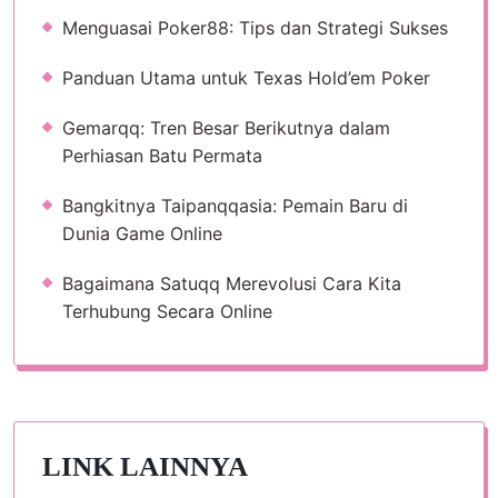
Menguasai Poker88: Tips dan Strategi Sukses
Panduan Utama untuk Texas Hold’em Poker
Gemarqq: Tren Besar Berikutnya dalam
Perhiasan Batu Permata
Bangkitnya Taipanqqasia: Pemain Baru di
Dunia Game Online
Bagaimana Satuqq Merevolusi Cara Kita
Terhubung Secara Online
LINK LAINNYA