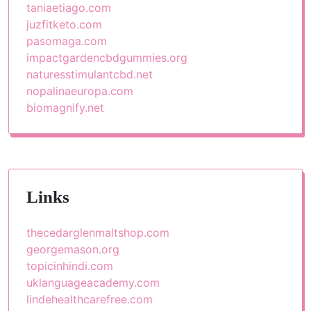
taniaetiago.com
juzfitketo.com
pasomaga.com
impactgardencbdgummies.org
naturesstimulantcbd.net
nopalinaeuropa.com
biomagnify.net
Links
thecedarglenmaltshop.com
georgemason.org
topicinhindi.com
uklanguageacademy.com
lindehealthcarefree.com