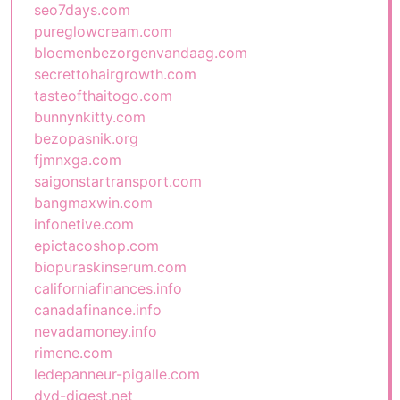
seo7days.com
pureglowcream.com
bloemenbezorgenvandaag.com
secrettohairgrowth.com
tasteofthaitogo.com
bunnynkitty.com
bezopasnik.org
fjmnxga.com
saigonstartransport.com
bangmaxwin.com
infonetive.com
epictacoshop.com
biopuraskinserum.com
californiafinances.info
canadafinance.info
nevadamoney.info
rimene.com
ledepanneur-pigalle.com
dvd-digest.net