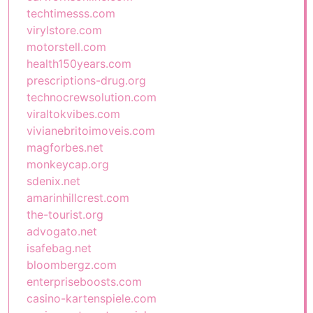
techtimesss.com
virylstore.com
motorstell.com
health150years.com
prescriptions-drug.org
technocrewsolution.com
viraltokvibes.com
vivianebritoimoveis.com
magforbes.net
monkeycap.org
sdenix.net
amarinhillcrest.com
the-tourist.org
advogato.net
isafebag.net
bloombergz.com
enterpriseboosts.com
casino-kartenspiele.com