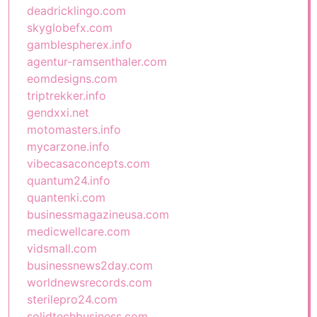
deadricklingo.com
skyglobefx.com
gamblespherex.info
agentur-ramsenthaler.com
eomdesigns.com
triptrekker.info
gendxxi.net
motomasters.info
mycarzone.info
vibecasaconcepts.com
quantum24.info
quantenki.com
businessmagazineusa.com
medicwellcare.com
vidsmall.com
businessnews2day.com
worldnewsrecords.com
sterilepro24.com
solidtechbusiness.com