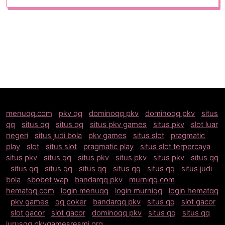
menuqq.com
|
pkv qq
|
dominoqq pkv
|
dominoqq pkv
|
situs
qq
|
situs qq
|
situs qq
|
situs pkv games
|
situs pkv
|
slot luar
negeri
|
situs judi bola
|
pkv games
|
situs slot
|
pragmatic
play
|
slot
|
situs slot
|
pragmatic play
|
situs slot terpercaya
|
situs pkv
|
situs qq
|
situs pkv
|
situs pkv
|
situs pkv
|
situs qq
|
situs qq
|
situs qq
|
situs qq
|
situs qq
|
situs qq
|
situs judi
bola
|
sbobet wap
|
bandarqq pkv
|
murniqq.com
|
hematqq.com
|
login menuqq
|
login murniqq
|
login hematqq
|
pkv games
|
qq poker
|
bandarqq pkv
|
situs qq
|
slot gacor
|
slot gacor
|
slot gacor
|
dominoqq pkv
|
situs qq
|
situs qq
|
jurusqq.pkvgamesresmi.org