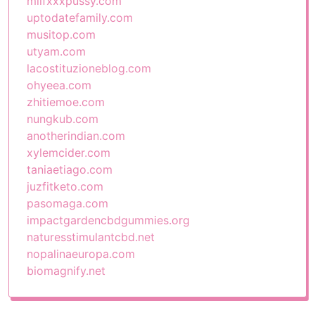
milfxxxpussy.com
uptodatefamily.com
musitop.com
utyam.com
lacostituzioneblog.com
ohyeea.com
zhitiemoe.com
nungkub.com
anotherindian.com
xylemcider.com
taniaetiago.com
juzfitketo.com
pasomaga.com
impactgardencbdgummies.org
naturesstimulantcbd.net
nopalinaeuropa.com
biomagnify.net