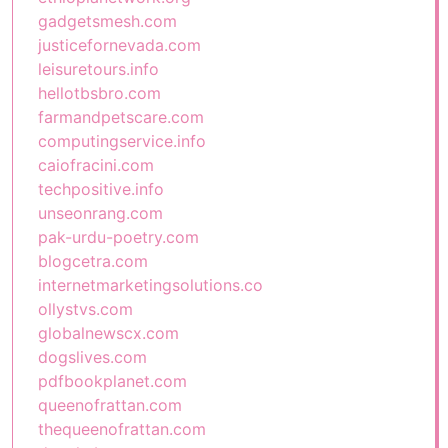
gadgetsmesh.com
justicefornevada.com
leisuretours.info
hellotbsbro.com
farmandpetscare.com
computingservice.info
caiofracini.com
techpositive.info
unseonrang.com
pak-urdu-poetry.com
blogcetra.com
internetmarketingsolutions.co
ollystvs.com
globalnewscx.com
dogslives.com
pdfbookplanet.com
queenofrattan.com
thequeenofrattan.com