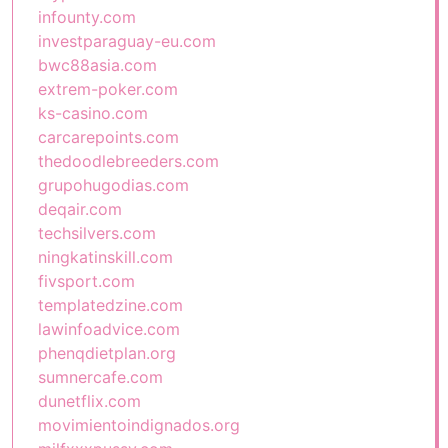
infounty.com
investparaguay-eu.com
bwc88asia.com
extrem-poker.com
ks-casino.com
carcarepoints.com
thedoodlebreeders.com
grupohugodias.com
deqair.com
techsilvers.com
ningkatinskill.com
fivsport.com
templatedzine.com
lawinfoadvice.com
phenqdietplan.org
sumnercafe.com
dunetflix.com
movimientoindignados.org