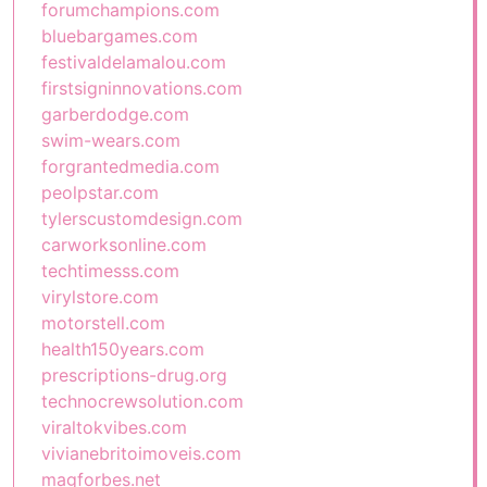
forumchampions.com
bluebargames.com
festivaldelamalou.com
firstsigninnovations.com
garberdodge.com
swim-wears.com
forgrantedmedia.com
peolpstar.com
tylerscustomdesign.com
carworksonline.com
techtimesss.com
virylstore.com
motorstell.com
health150years.com
prescriptions-drug.org
technocrewsolution.com
viraltokvibes.com
vivianebritoimoveis.com
magforbes.net