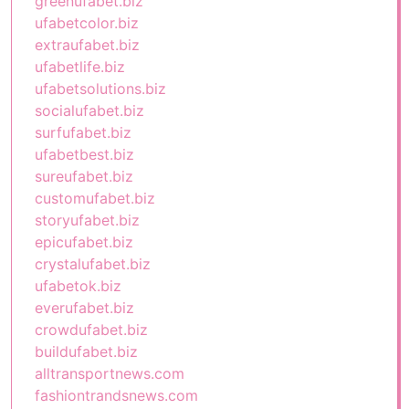
greenufabet.biz
ufabetcolor.biz
extraufabet.biz
ufabetlife.biz
ufabetsolutions.biz
socialufabet.biz
surfufabet.biz
ufabetbest.biz
sureufabet.biz
customufabet.biz
storyufabet.biz
epicufabet.biz
crystalufabet.biz
ufabetok.biz
everufabet.biz
crowdufabet.biz
buildufabet.biz
alltransportnews.com
fashiontrandsnews.com