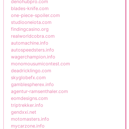
denohubpro.com
blades-knife.com
one-piece-spoiler.com
studiooneiota.com
findingcasino.org
realworldcobra.com
automachine.info
autospeedsters.info
wagerchampion.info
monomousumicontest.com
deadricklingo.com
skyglobefx.com
gamblespherex.info
agentur-ramsenthaler.com
eomdesigns.com
triptrekker.info
gendxxi.net
motomasters.info
mycarzone.info