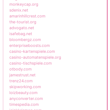
monkeycap.org
sdenix.net
amarinhillcrest.com
the-tourist.org
advogato.net
isafebag.net
bloombergz.com
enterpriseboosts.com
casino-kartenspiele.com
casino-automatenspiele.org
casino-tischspiele.com
otbody.com
jamestrust.net
trenz24.com
skipworking.com
loizbeauty.com
anyconverter.com
timespedia.com