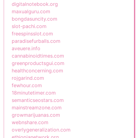
digitalnotebook.org
maxualguru.com
bongdasuncity.com
slot-pachi.com
freespinsslot.com
paradisefurballs.com
aveuere.info
cannabinoidtimes.com
greenproductsgui.com
healthconcerning.com
rojgarind.com
fewhour.com
18minutetimer.com
semanticseostars.com
mainstreamzone.com
growmarijuanas.com
webnshare.com
overlygeneralization.com
ethiopianetwork.org