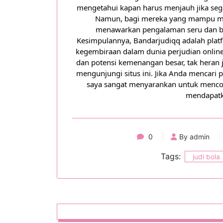
mengetahui kapan harus menjauh jika sega
Namun, bagi mereka yang mampu men
menawarkan pengalaman seru dan ber
Kesimpulannya, Bandarjudiqq adalah platf
kegembiraan dalam dunia perjudian onlin
dan potensi kemenangan besar, tak heran
mengunjungi situs ini. Jika Anda mencari
saya sangat menyarankan untuk mencob
mendapatk
0
By admin
Tags:
judi bola