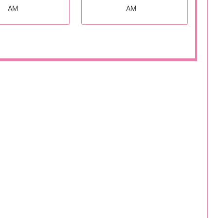
AM
AM