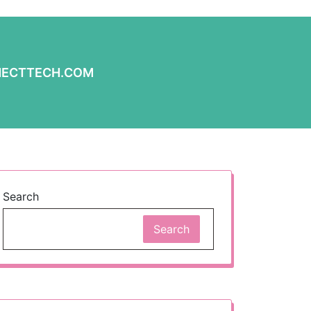
ECTTECH.COM
Search
Search