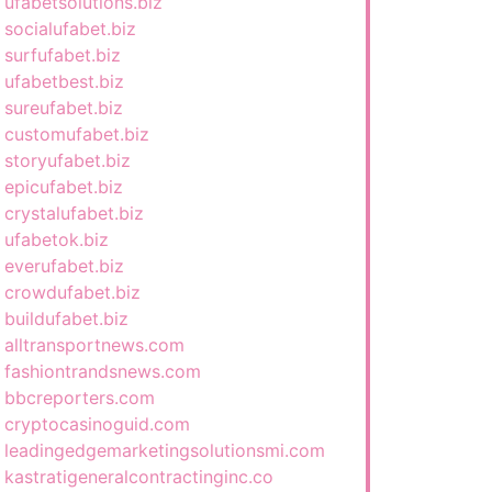
ufabetsolutions.biz
socialufabet.biz
surfufabet.biz
ufabetbest.biz
sureufabet.biz
customufabet.biz
storyufabet.biz
epicufabet.biz
crystalufabet.biz
ufabetok.biz
everufabet.biz
crowdufabet.biz
buildufabet.biz
alltransportnews.com
fashiontrandsnews.com
bbcreporters.com
cryptocasinoguid.com
leadingedgemarketingsolutionsmi.com
kastratigeneralcontractinginc.co