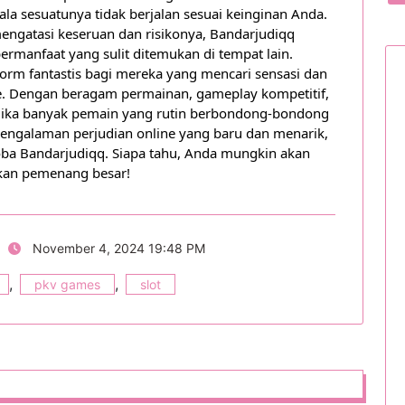
la sesuatunya tidak berjalan sesuai keinginan Anda.
gatasi keseruan dan risikonya, Bandarjudiqq
manfaat yang sulit ditemukan di tempat lain.
orm fantastis bagi mereka yang mencari sensasi dan
e. Dengan beragam permainan, gameplay kompetitif,
 jika banyak pemain yang rutin berbondong-bondong
 pengalaman perjudian online yang baru dan menarik,
a Bandarjudiqq. Siapa tahu, Anda mungkin akan
an pemenang besar!
November 4, 2024 19:48 PM
,
,
pkv games
slot