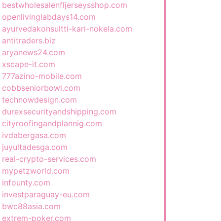
bestwholesalenfljerseysshop.com
openlivinglabdays14.com
ayurvedakonsultti-kari-nokela.com
antitraders.biz
aryanews24.com
xscape-it.com
777azino-mobile.com
cobbseniorbowl.com
technowdesign.com
durexsecurityandshipping.com
cityroofingandplannig.com
ivdabergasa.com
juyultadesga.com
real-crypto-services.com
mypetzworld.com
infounty.com
investparaguay-eu.com
bwc88asia.com
extrem-poker.com