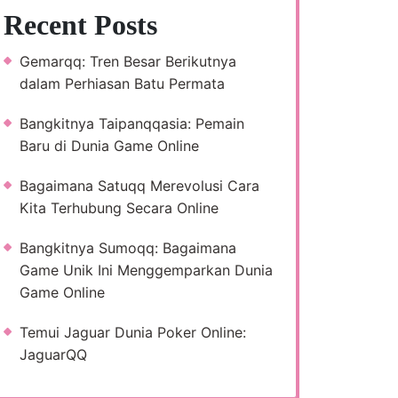
Recent Posts
Gemarqq: Tren Besar Berikutnya
dalam Perhiasan Batu Permata
Bangkitnya Taipanqqasia: Pemain
Baru di Dunia Game Online
Bagaimana Satuqq Merevolusi Cara
Kita Terhubung Secara Online
Bangkitnya Sumoqq: Bagaimana
Game Unik Ini Menggemparkan Dunia
Game Online
Temui Jaguar Dunia Poker Online:
JaguarQQ