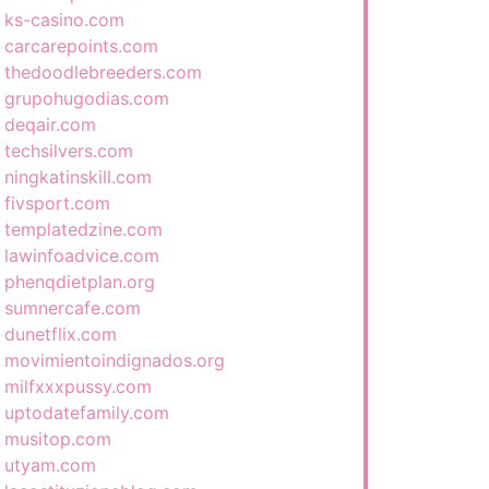
ks-casino.com
carcarepoints.com
thedoodlebreeders.com
grupohugodias.com
deqair.com
techsilvers.com
ningkatinskill.com
fivsport.com
templatedzine.com
lawinfoadvice.com
phenqdietplan.org
sumnercafe.com
dunetflix.com
movimientoindignados.org
milfxxxpussy.com
uptodatefamily.com
musitop.com
utyam.com