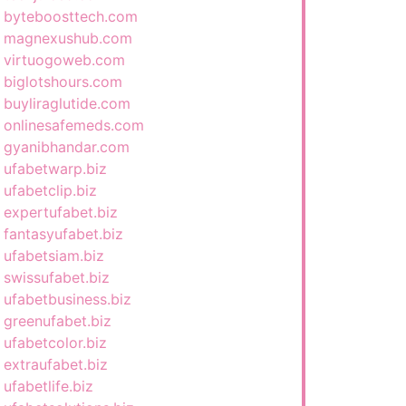
byteboosttech.com
magnexushub.com
virtuogoweb.com
biglotshours.com
buyliraglutide.com
onlinesafemeds.com
gyanibhandar.com
ufabetwarp.biz
ufabetclip.biz
expertufabet.biz
fantasyufabet.biz
ufabetsiam.biz
swissufabet.biz
ufabetbusiness.biz
greenufabet.biz
ufabetcolor.biz
extraufabet.biz
ufabetlife.biz