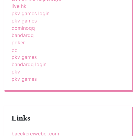
live hk
pkv games login
pkv games
dominoqq
bandarqq
poker
qq
pkv games
bandarqq login
pkv
pkv games
Links
baeckereiweber.com