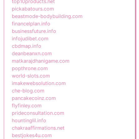
top10products.net
pickabatours.com
beastmode-bodybuilding.com
financelplan.info
businessfuture.info
infojudibet.com
cbdmap.info
deanbeanxn.com
matkarajdhanigame.com
popthrone.com
world-slots.com
imakewebsolution.com
che-blog.com
pancakecoinz.com
flyfinley.com
prideconsultation.com
hountinglil.info
chakraaffirmations.net
bestjokes4u.com