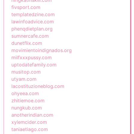
ningkatinskill.com
fivsport.com
templatedzine.com
lawinfoadvice.com
phenqdietplan.org
sumnercafe.com
dunetflix.com
movimientoindignados.org
milfxxxpussy.com
uptodatefamily.com
musitop.com
utyam.com
lacostituzioneblog.com
ohyeea.com
zhitiemoe.com
nungkub.com
anotherindian.com
xylemcider.com
taniaetiago.com