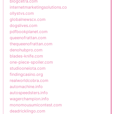
blogcetra.com
internetmarketingsolutions.co
ollystvs.com
globalnewscx.com
dogslives.com
pdfbookplanet.com
queenofrattan.com
thequeenofrattan.com
denohubpro.com
blades-knife.com
one-piece-spoiler.com
studiooneiota.com
findingcasino.org
realworldcobra.com
automachine.info
autospeedsters.info
wagerchampion.info
monomousumicontest.com
deadricklingo.com