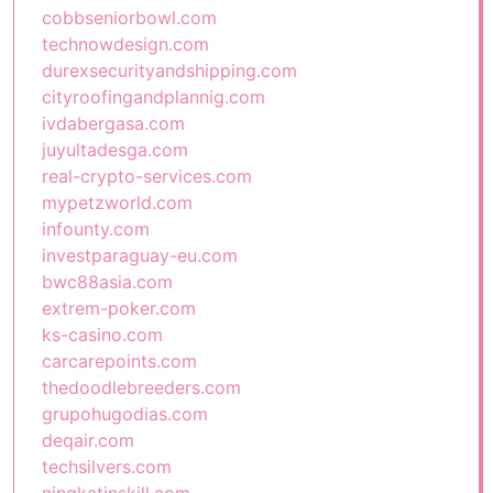
cobbseniorbowl.com
technowdesign.com
durexsecurityandshipping.com
cityroofingandplannig.com
ivdabergasa.com
juyultadesga.com
real-crypto-services.com
mypetzworld.com
infounty.com
investparaguay-eu.com
bwc88asia.com
extrem-poker.com
ks-casino.com
carcarepoints.com
thedoodlebreeders.com
grupohugodias.com
deqair.com
techsilvers.com