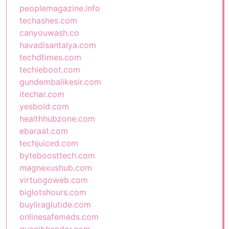
peoplemagazine.info
techashes.com
canyouwash.co
havadisantalya.com
techdtimes.com
techieboot.com
gundembalikesir.com
itechar.com
yesbold.com
healthhubzone.com
ebaraat.com
techjuiced.com
byteboosttech.com
magnexushub.com
virtuogoweb.com
biglotshours.com
buyliraglutide.com
onlinesafemeds.com