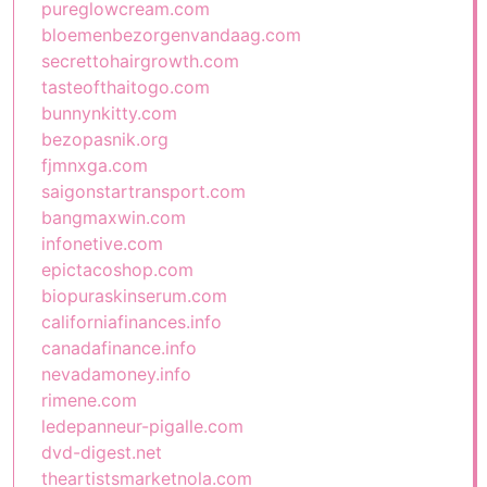
pureglowcream.com
bloemenbezorgenvandaag.com
secrettohairgrowth.com
tasteofthaitogo.com
bunnynkitty.com
bezopasnik.org
fjmnxga.com
saigonstartransport.com
bangmaxwin.com
infonetive.com
epictacoshop.com
biopuraskinserum.com
californiafinances.info
canadafinance.info
nevadamoney.info
rimene.com
ledepanneur-pigalle.com
dvd-digest.net
theartistsmarketnola.com