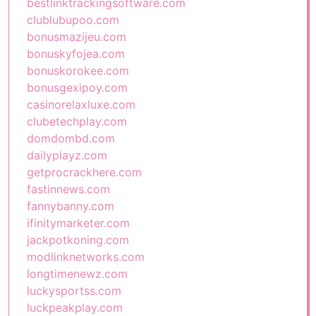
bestlinktrackingsoftware.com
clublubupoo.com
bonusmazijeu.com
bonuskyfojea.com
bonuskorokee.com
bonusgexipoy.com
casinorelaxluxe.com
clubetechplay.com
domdombd.com
dailyplayz.com
getprocrackhere.com
fastinnews.com
fannybanny.com
ifinitymarketer.com
jackpotkoning.com
modlinknetworks.com
longtimenewz.com
luckysportss.com
luckpeakplay.com