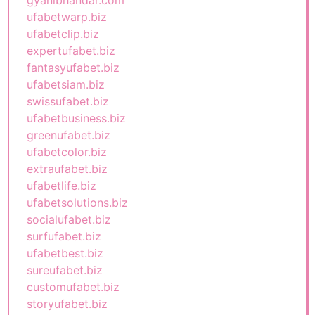
gyanibhandar.com
ufabetwarp.biz
ufabetclip.biz
expertufabet.biz
fantasyufabet.biz
ufabetsiam.biz
swissufabet.biz
ufabetbusiness.biz
greenufabet.biz
ufabetcolor.biz
extraufabet.biz
ufabetlife.biz
ufabetsolutions.biz
socialufabet.biz
surfufabet.biz
ufabetbest.biz
sureufabet.biz
customufabet.biz
storyufabet.biz