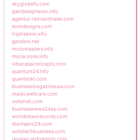
skyglobefx.com
gamblespherex.info
agentur-ramsenthaler.com
eomdesigns.com
triptrekker.info
gendxxi.net
motomasters.info
mycarzone.info
vibecasaconcepts.com
quantum24.info
quantenki.com
businessmagazineusa.com
medicwellcare.com
vidsmall.com
businessnews2day.com
worldnewsrecords.com
sterilepro24.com
solidtechbusiness.com
reviewcardgaming.com