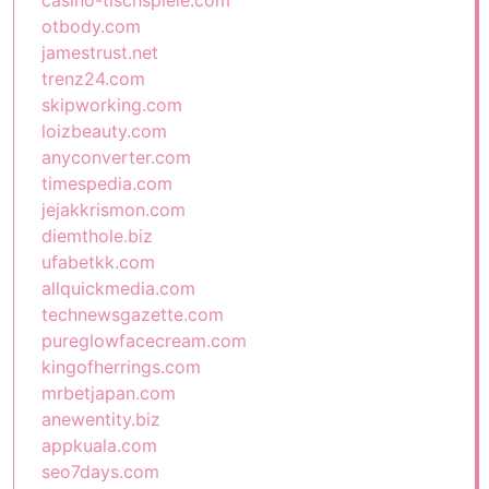
casino-tischspiele.com
otbody.com
jamestrust.net
trenz24.com
skipworking.com
loizbeauty.com
anyconverter.com
timespedia.com
jejakkrismon.com
diemthole.biz
ufabetkk.com
allquickmedia.com
technewsgazette.com
pureglowfacecream.com
kingofherrings.com
mrbetjapan.com
anewentity.biz
appkuala.com
seo7days.com