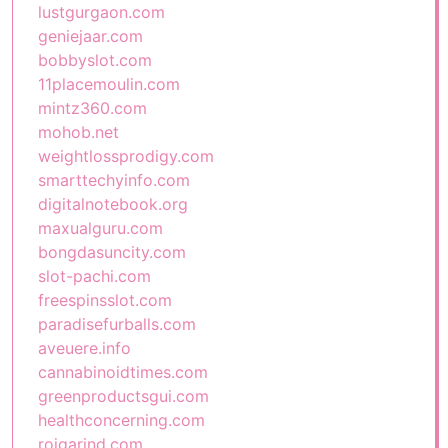
lustgurgaon.com
geniejaar.com
bobbyslot.com
11placemoulin.com
mintz360.com
mohob.net
weightlossprodigy.com
smarttechyinfo.com
digitalnotebook.org
maxualguru.com
bongdasuncity.com
slot-pachi.com
freespinsslot.com
paradisefurballs.com
aveuere.info
cannabinoidtimes.com
greenproductsgui.com
healthconcerning.com
rojgarind.com