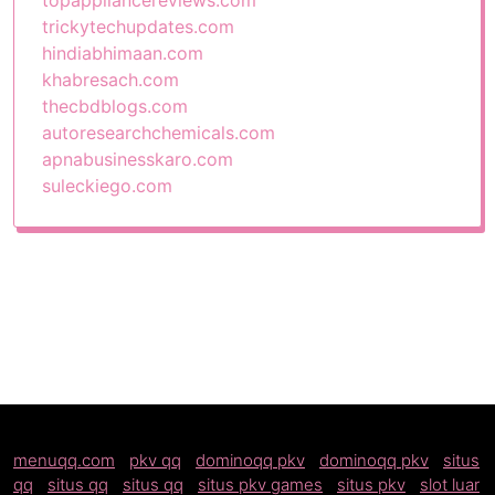
topappliancereviews.com
trickytechupdates.com
hindiabhimaan.com
khabresach.com
thecbdblogs.com
autoresearchchemicals.com
apnabusinesskaro.com
suleckiego.com
menuqq.com
|
pkv qq
|
dominoqq pkv
|
dominoqq pkv
|
situs
qq
|
situs qq
|
situs qq
|
situs pkv games
|
situs pkv
|
slot luar