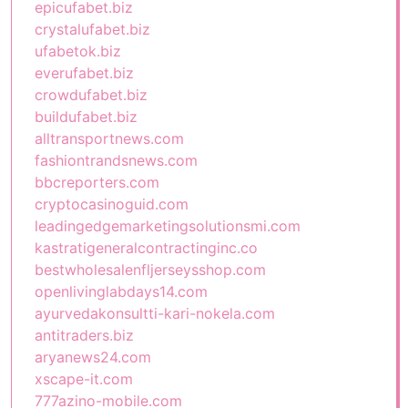
epicufabet.biz
crystalufabet.biz
ufabetok.biz
everufabet.biz
crowdufabet.biz
buildufabet.biz
alltransportnews.com
fashiontrandsnews.com
bbcreporters.com
cryptocasinoguid.com
leadingedgemarketingsolutionsmi.com
kastratigeneralcontractinginc.co
bestwholesalenfljerseysshop.com
openlivinglabdays14.com
ayurvedakonsultti-kari-nokela.com
antitraders.biz
aryanews24.com
xscape-it.com
777azino-mobile.com