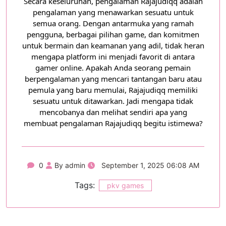
Secara keseluruhan, pengalaman Rajajudiqq adalah
pengalaman yang menawarkan sesuatu untuk
semua orang. Dengan antarmuka yang ramah
pengguna, berbagai pilihan game, dan komitmen
untuk bermain dan keamanan yang adil, tidak heran
mengapa platform ini menjadi favorit di antara
gamer online. Apakah Anda seorang pemain
berpengalaman yang mencari tantangan baru atau
pemula yang baru memulai, Rajajudiqq memiliki
sesuatu untuk ditawarkan. Jadi mengapa tidak
mencobanya dan melihat sendiri apa yang
membuat pengalaman Rajajudiqq begitu istimewa?
0
By admin
September 1, 2025 06:08 AM
Tags:
pkv games