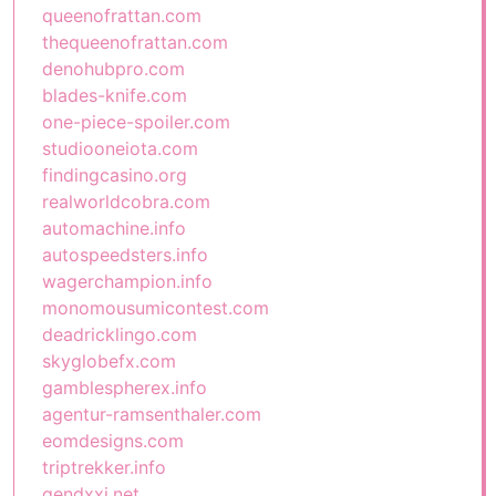
queenofrattan.com
thequeenofrattan.com
denohubpro.com
blades-knife.com
one-piece-spoiler.com
studiooneiota.com
findingcasino.org
realworldcobra.com
automachine.info
autospeedsters.info
wagerchampion.info
monomousumicontest.com
deadricklingo.com
skyglobefx.com
gamblespherex.info
agentur-ramsenthaler.com
eomdesigns.com
triptrekker.info
gendxxi.net