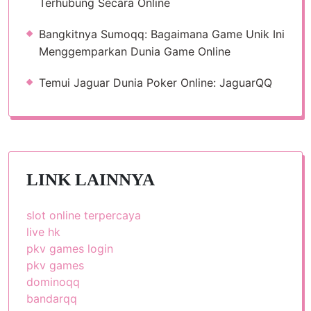
Terhubung Secara Online
Bangkitnya Sumoqq: Bagaimana Game Unik Ini
Menggemparkan Dunia Game Online
Temui Jaguar Dunia Poker Online: JaguarQQ
LINK LAINNYA
slot online terpercaya
live hk
pkv games login
pkv games
dominoqq
bandarqq