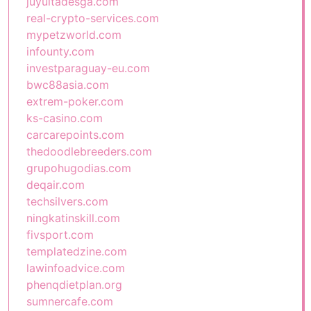
juyultadesga.com
real-crypto-services.com
mypetzworld.com
infounty.com
investparaguay-eu.com
bwc88asia.com
extrem-poker.com
ks-casino.com
carcarepoints.com
thedoodlebreeders.com
grupohugodias.com
deqair.com
techsilvers.com
ningkatinskill.com
fivsport.com
templatedzine.com
lawinfoadvice.com
phenqdietplan.org
sumnercafe.com