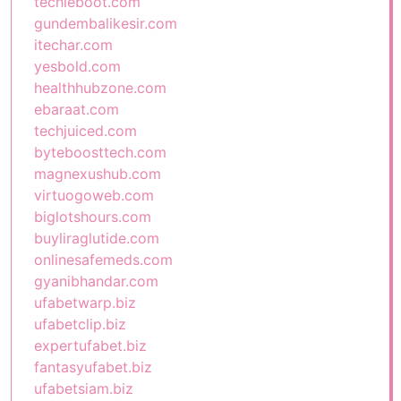
techieboot.com
gundembalikesir.com
itechar.com
yesbold.com
healthhubzone.com
ebaraat.com
techjuiced.com
byteboosttech.com
magnexushub.com
virtuogoweb.com
biglotshours.com
buyliraglutide.com
onlinesafemeds.com
gyanibhandar.com
ufabetwarp.biz
ufabetclip.biz
expertufabet.biz
fantasyufabet.biz
ufabetsiam.biz