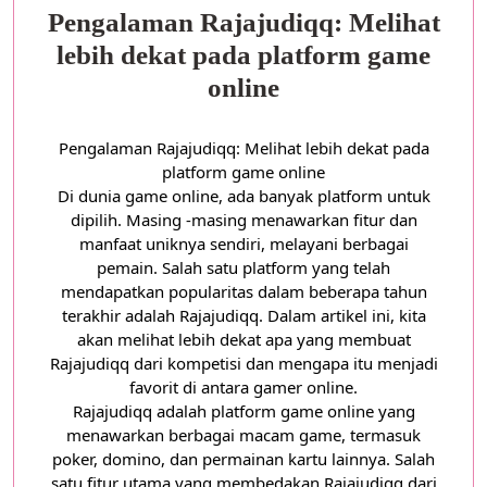
Pengalaman Rajajudiqq: Melihat
lebih dekat pada platform game
online
Pengalaman Rajajudiqq: Melihat lebih dekat pada
platform game online
Di dunia game online, ada banyak platform untuk
dipilih. Masing -masing menawarkan fitur dan
manfaat uniknya sendiri, melayani berbagai
pemain. Salah satu platform yang telah
mendapatkan popularitas dalam beberapa tahun
terakhir adalah Rajajudiqq. Dalam artikel ini, kita
akan melihat lebih dekat apa yang membuat
Rajajudiqq dari kompetisi dan mengapa itu menjadi
favorit di antara gamer online.
Rajajudiqq adalah platform game online yang
menawarkan berbagai macam game, termasuk
poker, domino, dan permainan kartu lainnya. Salah
satu fitur utama yang membedakan Rajajudiqq dari