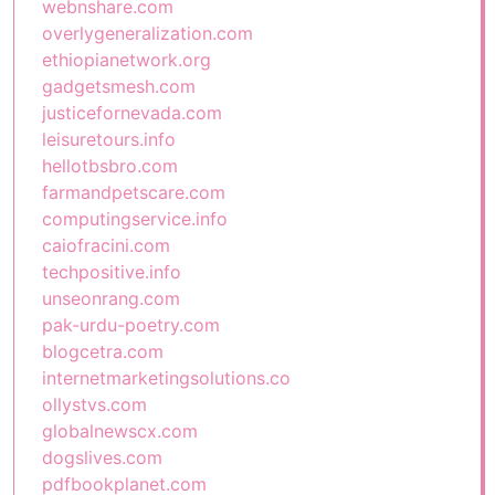
webnshare.com
overlygeneralization.com
ethiopianetwork.org
gadgetsmesh.com
justicefornevada.com
leisuretours.info
hellotbsbro.com
farmandpetscare.com
computingservice.info
caiofracini.com
techpositive.info
unseonrang.com
pak-urdu-poetry.com
blogcetra.com
internetmarketingsolutions.co
ollystvs.com
globalnewscx.com
dogslives.com
pdfbookplanet.com