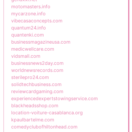
motomasters.info
mycarzone.info
vibecasaconcepts.com
quantum24.info
quantenki.com
businessmagazineusa.com
medicwellcare.com
vidsmall.com
businessnews2day.com
worldnewsrecords.com
sterilepro24.com
solidtechbusiness.com
reviewcardgaming.com
experiencedexpertstowingservice.com
blackheadsshop.com
location-voiture-casablanca.org
kpaulbartelme.com
comedyclubofhiltonhead.com