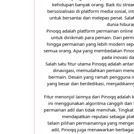
kehidupan banyak orang. Baik itu strea
bersosialisasi di platform media sosial, 
untuk bersantai dan melepas penat. Sal
dunia hibura
Pinoqq adalah platform permainan onlin
untuk dinikmati para pemain. Dari perma
hingga permainan yang lebih modern seper
semua orang. Apa yang membedakan Pinoqq
pada inovasi d
Salah satu fitur utama Pinoqq adalah an
dinavigasi, memudahkan pemain mene
bermain. Desain yang ramah pengguna i
yang besar dan berdedikasi, menjadikanny
Fitur menonjol lainnya dari Pinoqq adalah
ini menggunakan algoritma canggih dan
permainan adil dan tidak memihak. Tingkat 
mendapatkan reputasi sebagai pla
Selain pilihan permainannya yang meng
adil, Pinoqq juga menawarkan berbaga