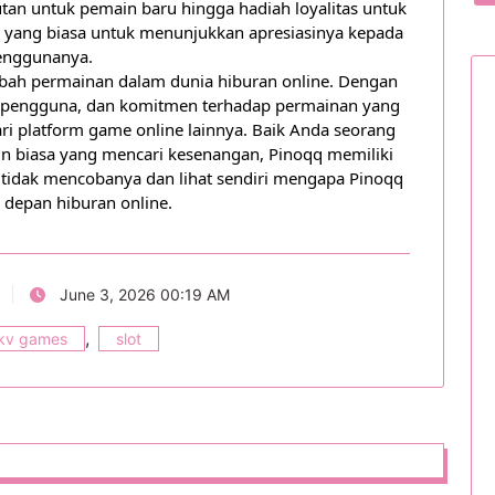
an untuk pemain baru hingga hadiah loyalitas untuk
i yang biasa untuk menunjukkan apresiasinya kepada
enggunanya.
ubah permainan dalam dunia hiburan online. Dengan
mah pengguna, dan komitmen terhadap permainan yang
ri platform game online lainnya. Baik Anda seorang
 biasa yang mencari kesenangan, Pinoqq memiliki
 tidak mencobanya dan lihat sendiri mengapa Pinoqq
 depan hiburan online.
June 3, 2026 00:19 AM
,
kv games
slot