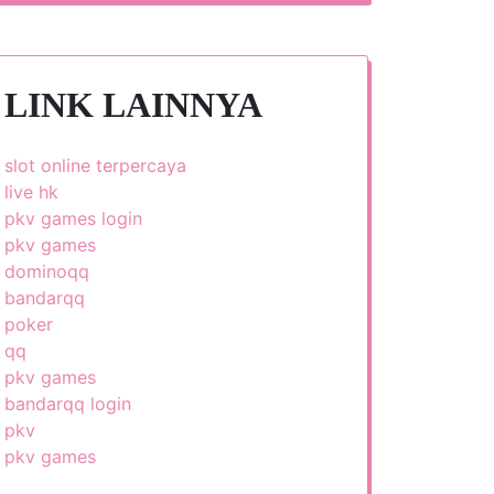
LINK LAINNYA
slot online terpercaya
live hk
pkv games login
pkv games
dominoqq
bandarqq
poker
qq
pkv games
bandarqq login
pkv
pkv games