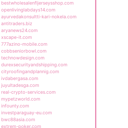
bestwholesalenfljerseysshop.com
openlivinglabdays14.com
ayurvedakonsultti-kari-nokela.com
antitraders.biz
aryanews24.com
xscape-it.com
777azino-mobile.com
cobbseniorbowl.com
technowdesign.com
durexsecurityandshipping.com
cityroofingandplannig.com
ivdabergasa.com
juyultadesga.com
real-crypto-services.com
mypetzworld.com
infounty.com
investparaguay-eu.com
bwc88asia.com
extrem-poker.com