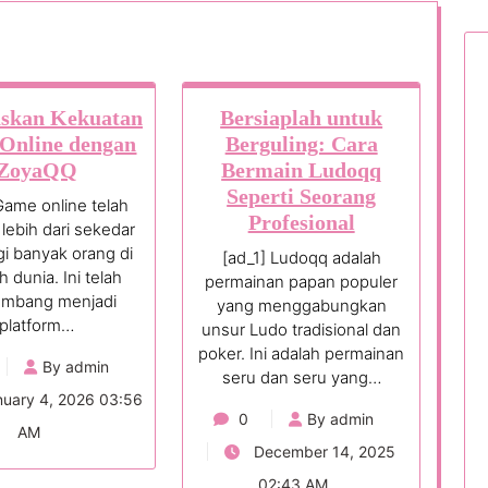
skan Kekuatan
Bersiaplah untuk
Online dengan
Berguling: Cara
ZoyaQQ
Bermain Ludoqq
Seperti Seorang
Game online telah
Profesional
lebih dari sekedar
gi banyak orang di
[ad_1] Ludoqq adalah
h dunia. Ini telah
permainan papan populer
embang menjadi
yang menggabungkan
platform…
unsur Ludo tradisional dan
poker. Ini adalah permainan
By admin
seru dan seru yang…
uary 4, 2026 03:56
0
By admin
AM
December 14, 2025
02:43 AM