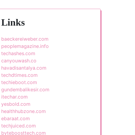
Links
baeckereiweber.com
peoplemagazine.info
techashes.com
canyouwash.co
havadisantalya.com
techdtimes.com
techieboot.com
gundembalikesir.com
itechar.com
yesbold.com
healthhubzone.com
ebaraat.com
techjuiced.com
byteboosttech.com