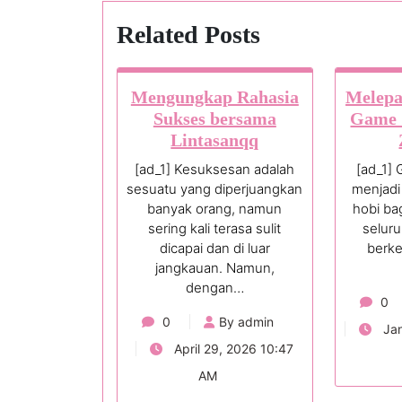
Related Posts
Mengungkap Rahasia
Melepa
Sukses bersama
Game 
Lintasanqq
[ad_1] Kesuksesan adalah
[ad_1] 
sesuatu yang diperjuangkan
menjadi 
banyak orang, namun
hobi ba
sering kali terasa sulit
seluru
dicapai dan di luar
berk
jangkauan. Namun,
dengan…
0
0
By admin
Jan
April 29, 2026 10:47
AM