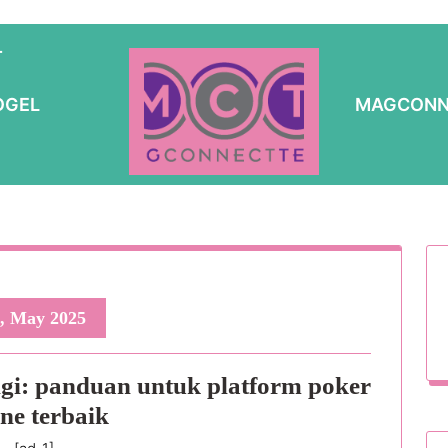
T
OGEL
MAGCONN
, May 2025
gi: panduan untuk platform poker
ine terbaik