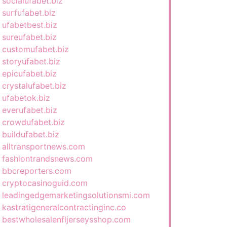
socialufabet.biz
surfufabet.biz
ufabetbest.biz
sureufabet.biz
customufabet.biz
storyufabet.biz
epicufabet.biz
crystalufabet.biz
ufabetok.biz
everufabet.biz
crowdufabet.biz
buildufabet.biz
alltransportnews.com
fashiontrandsnews.com
bbcreporters.com
cryptocasinoguid.com
leadingedgemarketingsolutionsmi.com
kastratigeneralcontractinginc.co
bestwholesalenfljerseysshop.com