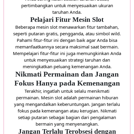
pertimbangkan untuk menyesuaikan ukuran
taruhan Anda.
Pelajari Fitur Mesin Slot
Beberapa mesin slot menawarkan fitur tambahan,
seperti putaran gratis, pengganda, atau simbol wild.
Pahami fitur-fitur ini dengan baik agar Anda bisa
memanfaatkannya secara maksimal saat bermain.
Mempelajari fitur-fitur ini juga memungkinkan Anda
untuk menyesuaikan strategi taruhan dan
meningkatkan peluang kemenangan Anda.
Nikmati Permainan dan Jangan
Fokus Hanya pada Kemenangan
Terakhir, ingatlah untuk selalu menikmati
permainan. Mesin slot adalah permainan hiburan
yang mengandalkan keberuntungan. Jangan terlalu
fokus pada kemenangan atau kerugian. Nikmati
setiap putaran sebagai bagian dari pengalaman
bermain yang menyenangkan.
Jangan Terlalu Terobsesi dengan