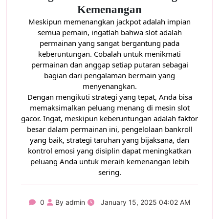
Kemenangan
Meskipun memenangkan jackpot adalah impian
semua pemain, ingatlah bahwa slot adalah
permainan yang sangat bergantung pada
keberuntungan. Cobalah untuk menikmati
permainan dan anggap setiap putaran sebagai
bagian dari pengalaman bermain yang
menyenangkan.
Dengan mengikuti strategi yang tepat, Anda bisa
memaksimalkan peluang menang di mesin slot
gacor. Ingat, meskipun keberuntungan adalah faktor
besar dalam permainan ini, pengelolaan bankroll
yang baik, strategi taruhan yang bijaksana, dan
kontrol emosi yang disiplin dapat meningkatkan
peluang Anda untuk meraih kemenangan lebih
sering.
0
By admin
January 15, 2025 04:02 AM