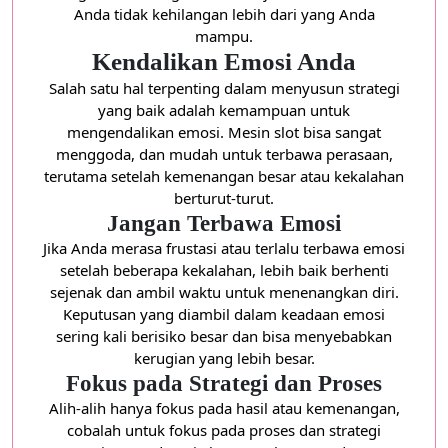
Anda tidak kehilangan lebih dari yang Anda
mampu.
Kendalikan Emosi Anda
Salah satu hal terpenting dalam menyusun strategi
yang baik adalah kemampuan untuk
mengendalikan emosi. Mesin slot bisa sangat
menggoda, dan mudah untuk terbawa perasaan,
terutama setelah kemenangan besar atau kekalahan
berturut-turut.
Jangan Terbawa Emosi
Jika Anda merasa frustasi atau terlalu terbawa emosi
setelah beberapa kekalahan, lebih baik berhenti
sejenak dan ambil waktu untuk menenangkan diri.
Keputusan yang diambil dalam keadaan emosi
sering kali berisiko besar dan bisa menyebabkan
kerugian yang lebih besar.
Fokus pada Strategi dan Proses
Alih-alih hanya fokus pada hasil atau kemenangan,
cobalah untuk fokus pada proses dan strategi