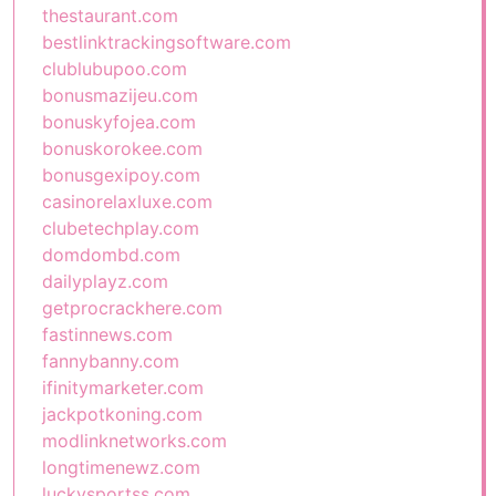
thestaurant.com
bestlinktrackingsoftware.com
clublubupoo.com
bonusmazijeu.com
bonuskyfojea.com
bonuskorokee.com
bonusgexipoy.com
casinorelaxluxe.com
clubetechplay.com
domdombd.com
dailyplayz.com
getprocrackhere.com
fastinnews.com
fannybanny.com
ifinitymarketer.com
jackpotkoning.com
modlinknetworks.com
longtimenewz.com
luckysportss.com