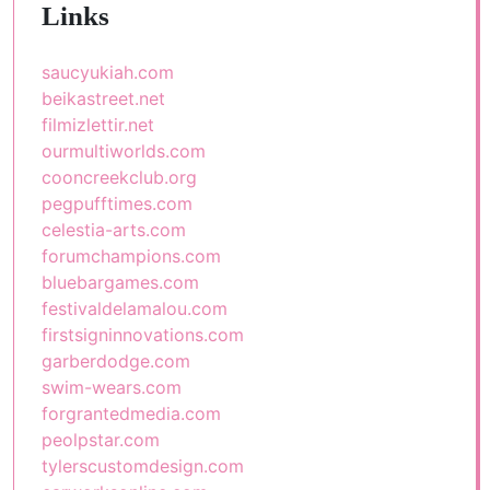
Links
saucyukiah.com
beikastreet.net
filmizlettir.net
ourmultiworlds.com
cooncreekclub.org
pegpufftimes.com
celestia-arts.com
forumchampions.com
bluebargames.com
festivaldelamalou.com
firstsigninnovations.com
garberdodge.com
swim-wears.com
forgrantedmedia.com
peolpstar.com
tylerscustomdesign.com