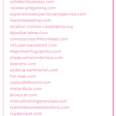
solidtechbusiness.com
reviewcardgaming.com
experiencedexpertstowingservice.com
blackheadsshop.com
location-voiture-casablanca.org
kpaulbartelme.com
comedyclubofhiltonhead.com
virtualartsassistant.com
theprimeinfographics.com
cheapvaliumordernow.com
beenime.com
sodecia-kemmerich.com
fun-mak.com
casino888world.com
misterdbnb.com
jkmezcal.com
intervaltrainingexercises.com
tyestylebusinesssolutions.com
royalpoipet.com