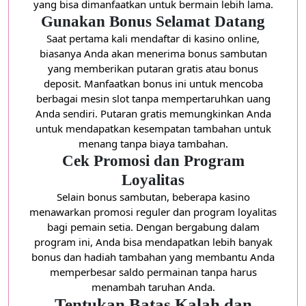
yang bisa dimanfaatkan untuk bermain lebih lama.
Gunakan Bonus Selamat Datang
Saat pertama kali mendaftar di kasino online,
biasanya Anda akan menerima bonus sambutan
yang memberikan putaran gratis atau bonus
deposit. Manfaatkan bonus ini untuk mencoba
berbagai mesin slot tanpa mempertaruhkan uang
Anda sendiri. Putaran gratis memungkinkan Anda
untuk mendapatkan kesempatan tambahan untuk
menang tanpa biaya tambahan.
Cek Promosi dan Program
Loyalitas
Selain bonus sambutan, beberapa kasino
menawarkan promosi reguler dan program loyalitas
bagi pemain setia. Dengan bergabung dalam
program ini, Anda bisa mendapatkan lebih banyak
bonus dan hadiah tambahan yang membantu Anda
memperbesar saldo permainan tanpa harus
menambah taruhan Anda.
Tentukan Batas Kalah dan