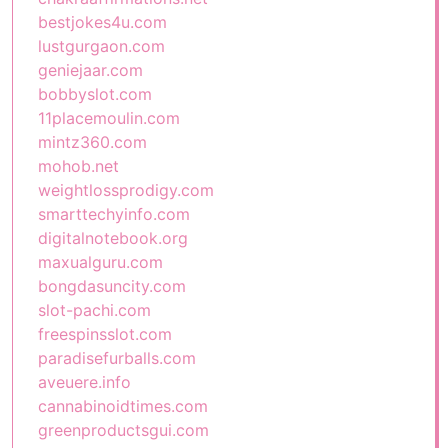
bestjokes4u.com
lustgurgaon.com
geniejaar.com
bobbyslot.com
11placemoulin.com
mintz360.com
mohob.net
weightlossprodigy.com
smarttechyinfo.com
digitalnotebook.org
maxualguru.com
bongdasuncity.com
slot-pachi.com
freespinsslot.com
paradisefurballs.com
aveuere.info
cannabinoidtimes.com
greenproductsgui.com