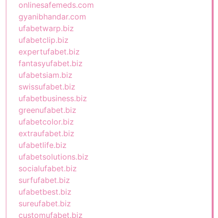
onlinesafemeds.com
gyanibhandar.com
ufabetwarp.biz
ufabetclip.biz
expertufabet.biz
fantasyufabet.biz
ufabetsiam.biz
swissufabet.biz
ufabetbusiness.biz
greenufabet.biz
ufabetcolor.biz
extraufabet.biz
ufabetlife.biz
ufabetsolutions.biz
socialufabet.biz
surfufabet.biz
ufabetbest.biz
sureufabet.biz
customufabet.biz