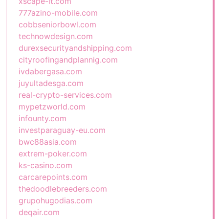
xscape-it.com
777azino-mobile.com
cobbseniorbowl.com
technowdesign.com
durexsecurityandshipping.com
cityroofingandplannig.com
ivdabergasa.com
juyultadesga.com
real-crypto-services.com
mypetzworld.com
infounty.com
investparaguay-eu.com
bwc88asia.com
extrem-poker.com
ks-casino.com
carcarepoints.com
thedoodlebreeders.com
grupohugodias.com
deqair.com