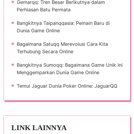
Gemarqq: Tren Besar Berikutnya dalam
Perhiasan Batu Permata
Bangkitnya Taipanqqasia: Pemain Baru di
Dunia Game Online
Bagaimana Satuqq Merevolusi Cara Kita
Terhubung Secara Online
Bangkitnya Sumoqq: Bagaimana Game Unik Ini
Menggemparkan Dunia Game Online
Temui Jaguar Dunia Poker Online: JaguarQQ
LINK LAINNYA