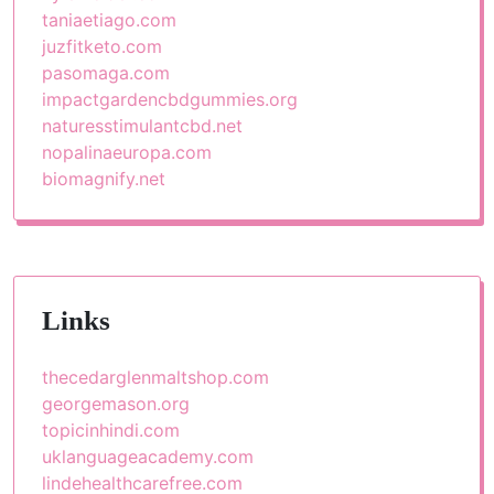
taniaetiago.com
juzfitketo.com
pasomaga.com
impactgardencbdgummies.org
naturesstimulantcbd.net
nopalinaeuropa.com
biomagnify.net
Links
thecedarglenmaltshop.com
georgemason.org
topicinhindi.com
uklanguageacademy.com
lindehealthcarefree.com