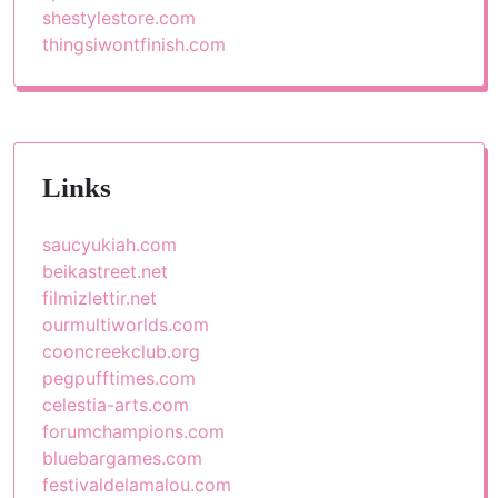
shestylestore.com
thingsiwontfinish.com
Links
saucyukiah.com
beikastreet.net
filmizlettir.net
ourmultiworlds.com
cooncreekclub.org
pegpufftimes.com
celestia-arts.com
forumchampions.com
bluebargames.com
festivaldelamalou.com