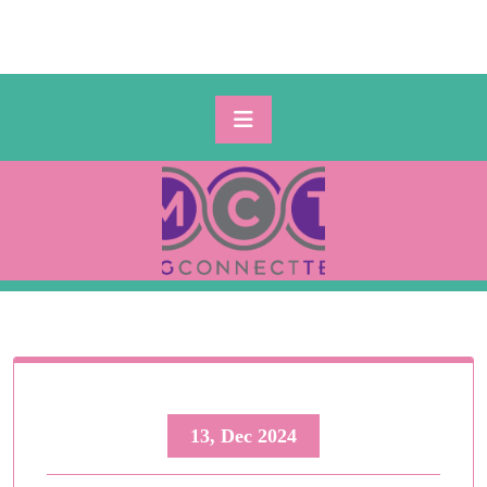
Skip
to
content
13, Dec 2024