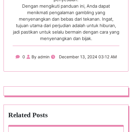
Dengan mengikuti panduan ini, Anda dapat
menikmati pengalaman gambling yang
menyenangkan dan bebas dari tekanan. Ingat,
tujuan utama dari perjudian adalah untuk hiburan,
jadi pastikan untuk selalu bermain dengan cara yang
menyenangkan dan bijak.
0
By admin
December 13, 2024 03:12 AM
Related Posts