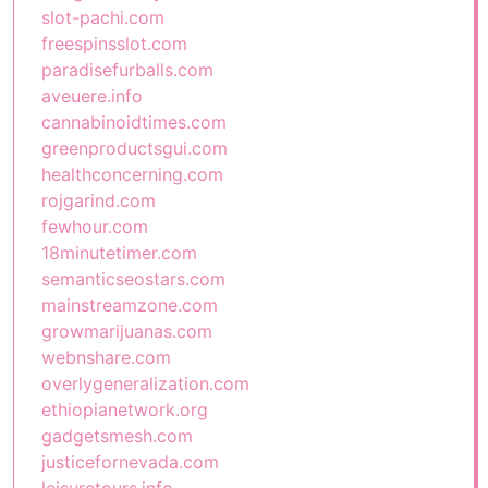
slot-pachi.com
freespinsslot.com
paradisefurballs.com
aveuere.info
cannabinoidtimes.com
greenproductsgui.com
healthconcerning.com
rojgarind.com
fewhour.com
18minutetimer.com
semanticseostars.com
mainstreamzone.com
growmarijuanas.com
webnshare.com
overlygeneralization.com
ethiopianetwork.org
gadgetsmesh.com
justicefornevada.com