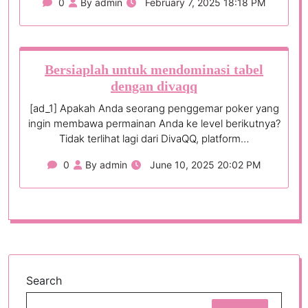
0
By admin
February 7, 2025 18:18 PM
Bersiaplah untuk mendominasi tabel
dengan divaqq
[ad_1] Apakah Anda seorang penggemar poker yang
ingin membawa permainan Anda ke level berikutnya?
Tidak terlihat lagi dari DivaQQ, platform…
0
By admin
June 10, 2025 20:02 PM
Search