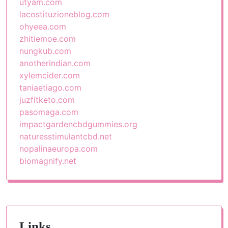
utyam.com
lacostituzioneblog.com
ohyeea.com
zhitiemoe.com
nungkub.com
anotherindian.com
xylemcider.com
taniaetiago.com
juzfitketo.com
pasomaga.com
impactgardencbdgummies.org
naturesstimulantcbd.net
nopalinaeuropa.com
biomagnify.net
Links