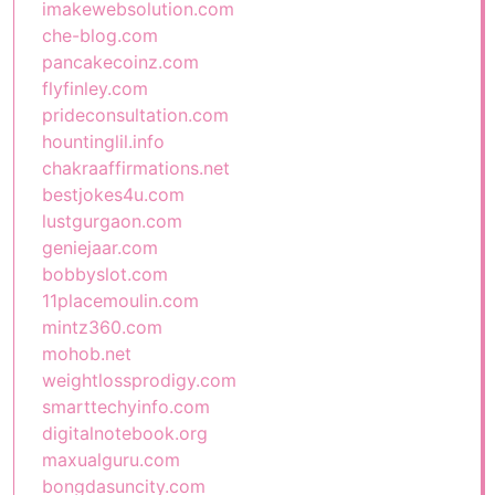
imakewebsolution.com
che-blog.com
pancakecoinz.com
flyfinley.com
prideconsultation.com
hountinglil.info
chakraaffirmations.net
bestjokes4u.com
lustgurgaon.com
geniejaar.com
bobbyslot.com
11placemoulin.com
mintz360.com
mohob.net
weightlossprodigy.com
smarttechyinfo.com
digitalnotebook.org
maxualguru.com
bongdasuncity.com