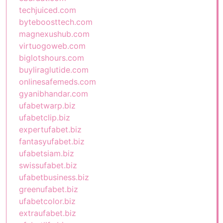
techjuiced.com
byteboosttech.com
magnexushub.com
virtuogoweb.com
biglotshours.com
buyliraglutide.com
onlinesafemeds.com
gyanibhandar.com
ufabetwarp.biz
ufabetclip.biz
expertufabet.biz
fantasyufabet.biz
ufabetsiam.biz
swissufabet.biz
ufabetbusiness.biz
greenufabet.biz
ufabetcolor.biz
extraufabet.biz