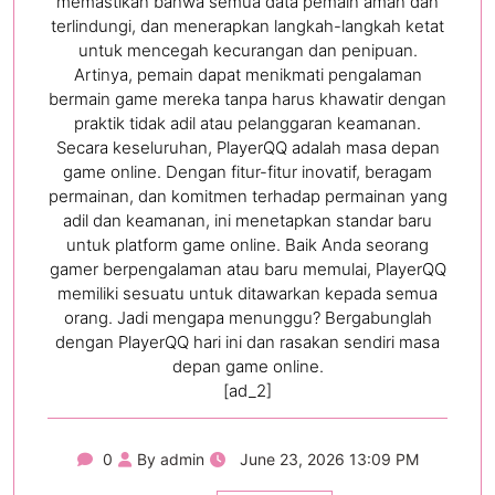
memastikan bahwa semua data pemain aman dan
terlindungi, dan menerapkan langkah-langkah ketat
untuk mencegah kecurangan dan penipuan.
Artinya, pemain dapat menikmati pengalaman
bermain game mereka tanpa harus khawatir dengan
praktik tidak adil atau pelanggaran keamanan.
Secara keseluruhan, PlayerQQ adalah masa depan
game online. Dengan fitur-fitur inovatif, beragam
permainan, dan komitmen terhadap permainan yang
adil dan keamanan, ini menetapkan standar baru
untuk platform game online. Baik Anda seorang
gamer berpengalaman atau baru memulai, PlayerQQ
memiliki sesuatu untuk ditawarkan kepada semua
orang. Jadi mengapa menunggu? Bergabunglah
dengan PlayerQQ hari ini dan rasakan sendiri masa
depan game online.
[ad_2]
0
By admin
June 23, 2026 13:09 PM