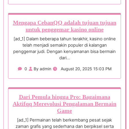
Mengapa CebanQQ adalah tujuan tujuan
untuk penggemar kasino online
[ad_1] Dalam beberapa tahun terakhir, kasino online
telah menjadi semakin populer di kalangan
penggemar judi. Dengan kenyamanan bisa bermain
dari…
0
By admin
August 20, 2025 15:03 PM
Dari Pemula hingga Pro: Bagaimana
Aktifqq Merevolusi Pengalaman Bermain
Game
[ad_1] Permainan telah berkembang pesat sejak
zaman grafis yang sederhana dan berpiksel serta