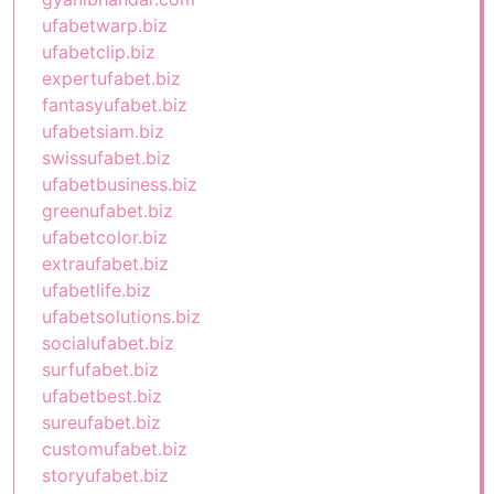
ufabetwarp.biz
ufabetclip.biz
expertufabet.biz
fantasyufabet.biz
ufabetsiam.biz
swissufabet.biz
ufabetbusiness.biz
greenufabet.biz
ufabetcolor.biz
extraufabet.biz
ufabetlife.biz
ufabetsolutions.biz
socialufabet.biz
surfufabet.biz
ufabetbest.biz
sureufabet.biz
customufabet.biz
storyufabet.biz