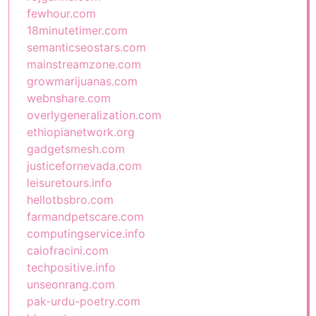
fewhour.com
18minutetimer.com
semanticseostars.com
mainstreamzone.com
growmarijuanas.com
webnshare.com
overlygeneralization.com
ethiopianetwork.org
gadgetsmesh.com
justicefornevada.com
leisuretours.info
hellotbsbro.com
farmandpetscare.com
computingservice.info
caiofracini.com
techpositive.info
unseonrang.com
pak-urdu-poetry.com