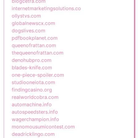
blogcetra.com
internetmarketingsolutions.co
ollystvs.com
globalnewscx.com
dogslives.com
pdfbookplanet.com
queenofrattan.com
thequeenofrattan.com
denohubpro.com
blades-knife.com
one-piece-spoiler.com
studiooneiota.com
findingcasino.org
realworldcobra.com
automachine.info
autospeedsters.info
wagerchampion.info
monomousumicontest.com
deadricklingo.com