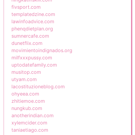
fivsport.com
templatedzine.com
lawinfoadvice.com
phenqdietplan.org
sumnercafe.com
dunetflix.com
movimientoindignados.org
milfxxxpussy.com
uptodatefamily.com
musitop.com
utyam.com
lacostituzioneblog.com
ohyeea.com
zhitiemoe.com
nungkub.com
anotherindian.com
xylemcider.com
taniaetiago.com