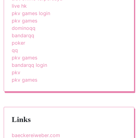
live hk
pkv games login
pkv games
dominoqq
bandarqq
poker
qq
pkv games
bandarqq login
pkv
pkv games
Links
baeckereiweber.com