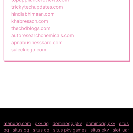
trickytechupdates.com
hindiabhimaan.com
khabresach.com
thecbdblogs.com
autoresearchchemicals.com
apnabusinesskaro.com
suleckiego.com
menuqq.com
|
pkv qq
|
dominoqq pkv
|
dominoqq pkv
|
situs
qq
|
situs qq
|
situs qq
|
situs pkv games
|
situs pkv
|
slot luar