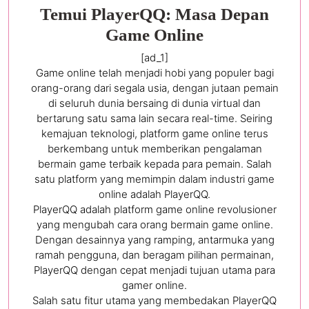
Temui PlayerQQ: Masa Depan
Game Online
[ad_1]
Game online telah menjadi hobi yang populer bagi
orang-orang dari segala usia, dengan jutaan pemain
di seluruh dunia bersaing di dunia virtual dan
bertarung satu sama lain secara real-time. Seiring
kemajuan teknologi, platform game online terus
berkembang untuk memberikan pengalaman
bermain game terbaik kepada para pemain. Salah
satu platform yang memimpin dalam industri game
online adalah PlayerQQ.
PlayerQQ adalah platform game online revolusioner
yang mengubah cara orang bermain game online.
Dengan desainnya yang ramping, antarmuka yang
ramah pengguna, dan beragam pilihan permainan,
PlayerQQ dengan cepat menjadi tujuan utama para
gamer online.
Salah satu fitur utama yang membedakan PlayerQQ