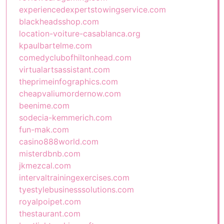
experiencedexpertstowingservice.com
blackheadsshop.com
location-voiture-casablanca.org
kpaulbartelme.com
comedyclubofhiltonhead.com
virtualartsassistant.com
theprimeinfographics.com
cheapvaliumordernow.com
beenime.com
sodecia-kemmerich.com
fun-mak.com
casino888world.com
misterdbnb.com
jkmezcal.com
intervaltrainingexercises.com
tyestylebusinesssolutions.com
royalpoipet.com
thestaurant.com