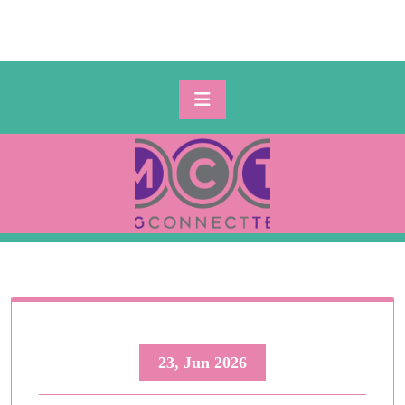
Skip
to
content
23, Jun 2026