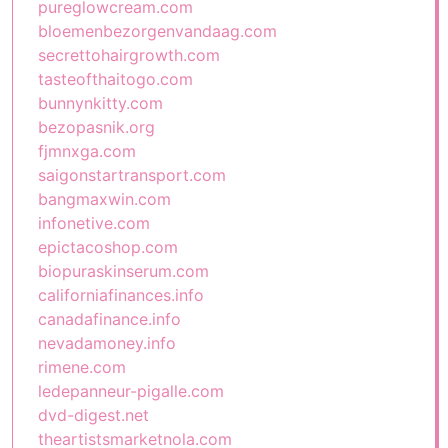
pureglowcream.com
bloemenbezorgenvandaag.com
secrettohairgrowth.com
tasteofthaitogo.com
bunnynkitty.com
bezopasnik.org
fjmnxga.com
saigonstartransport.com
bangmaxwin.com
infonetive.com
epictacoshop.com
biopuraskinserum.com
californiafinances.info
canadafinance.info
nevadamoney.info
rimene.com
ledepanneur-pigalle.com
dvd-digest.net
theartistsmarketnola.com