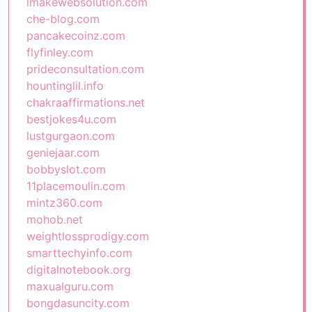
imakewebsolution.com
che-blog.com
pancakecoinz.com
flyfinley.com
prideconsultation.com
hountinglil.info
chakraaffirmations.net
bestjokes4u.com
lustgurgaon.com
geniejaar.com
bobbyslot.com
11placemoulin.com
mintz360.com
mohob.net
weightlossprodigy.com
smarttechyinfo.com
digitalnotebook.org
maxualguru.com
bongdasuncity.com