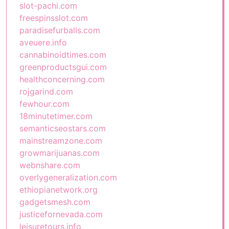
slot-pachi.com
freespinsslot.com
paradisefurballs.com
aveuere.info
cannabinoidtimes.com
greenproductsgui.com
healthconcerning.com
rojgarind.com
fewhour.com
18minutetimer.com
semanticseostars.com
mainstreamzone.com
growmarijuanas.com
webnshare.com
overlygeneralization.com
ethiopianetwork.org
gadgetsmesh.com
justicefornevada.com
leisuretours.info