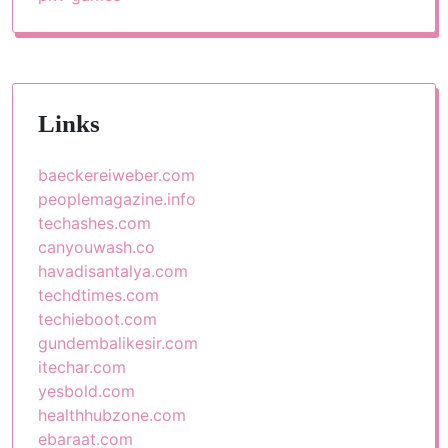
Links
baeckereiweber.com
peoplemagazine.info
techashes.com
canyouwash.co
havadisantalya.com
techdtimes.com
techieboot.com
gundembalikesir.com
itechar.com
yesbold.com
healthhubzone.com
ebaraat.com