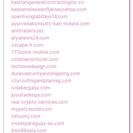
kastratigeneralcontractinginc.co
bestwholesalenfljerseysshop.com
openlivinglabdays14.com
ayurvedakonsultti-kari-nokela.com
antitraders.biz
aryanews24.com
xscape-it.com
777azino-mobile.com
cobbseniorbowl.com
technowdesign.com
durexsecurityandshipping.com
cityroofingandplannig.com
ivdabergasa.com
juyultadesga.com
real-crypto-services.com
mypetzworld.com
infounty.com
investparaguay-eu.com
bwc88asia.com