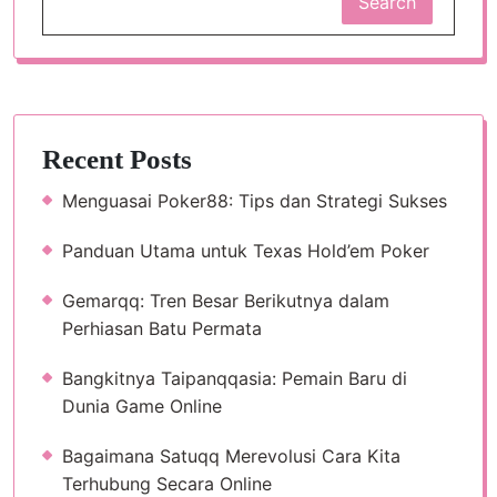
Search
Recent Posts
Menguasai Poker88: Tips dan Strategi Sukses
Panduan Utama untuk Texas Hold’em Poker
Gemarqq: Tren Besar Berikutnya dalam
Perhiasan Batu Permata
Bangkitnya Taipanqqasia: Pemain Baru di
Dunia Game Online
Bagaimana Satuqq Merevolusi Cara Kita
Terhubung Secara Online