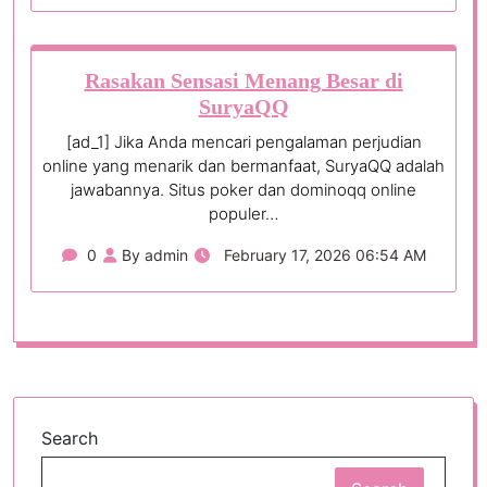
Rasakan Sensasi Menang Besar di
SuryaQQ
[ad_1] Jika Anda mencari pengalaman perjudian
online yang menarik dan bermanfaat, SuryaQQ adalah
jawabannya. Situs poker dan dominoqq online
populer…
0
By admin
February 17, 2026 06:54 AM
Search