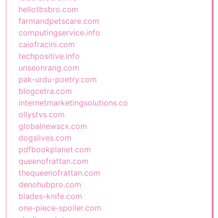
hellotbsbro.com
farmandpetscare.com
computingservice.info
caiofracini.com
techpositive.info
unseonrang.com
pak-urdu-poetry.com
blogcetra.com
internetmarketingsolutions.co
ollystvs.com
globalnewscx.com
dogslives.com
pdfbookplanet.com
queenofrattan.com
thequeenofrattan.com
denohubpro.com
blades-knife.com
one-piece-spoiler.com