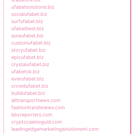
ufabetsolutions.biz
socialufabet.biz
surfufabet.biz
ufabetbest.biz
sureufabet.biz
customufabet.biz
storyufabet.biz
epicufabet.biz
crystalufabet.biz
ufabetok.biz
everufabet.biz
crowdufabet.biz
buildufabet.biz
alltransportnews.com
fashiontrandsnews.com
bbcreporters.com
cryptocasinoguid.com
leadingedgemarketingsolutionsmi.com