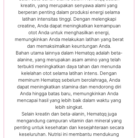
kreatin, yang merupakan senyawa alami yang
berperan penting dalam produksi energi selama
latihan intensitas tinggi. Dengan melengkapi
creatine, Anda dapat meningkatkan kemampuan
otot Anda untuk menghasilkan energi,
memungkinkan Anda melakukan latihan yang berat
dan memaksimalkan keuntungan Anda.
Bahan utama lainnya dalam Hematqq adalah beta-
alanine, yang merupakan asam amino yang telah
terbukti meningkatkan daya tahan dan menunda
kelelahan otot selama latihan intens. Dengan
meminum Hematqq sebelum berolahraga, Anda
dapat meningkatkan stamina dan mendorong diri
Anda hingga batas baru, memungkinkan Anda
mencapai hasil yang lebih baik dalam waktu yang
lebih singkat.
Selain kreatin dan beta-alanin, Hematqq juga
mengandung campuran vitamin dan mineral yang
penting untuk kesehatan dan kesejahteraan secara
keseluruhan. Nutrisi ini membantu mendukung