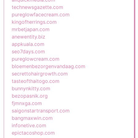
technewsgazette.com
pureglowfacecream.com
kingofherrings.com
mrbetjapan.com
anewentity.biz
appkuala.com
seo7days.com
pureglowcream.com
bloemenbezorgenvandaag.com
secrettohairgrowth.com
tasteofthaitogo.com
bunnynkitty.com
bezopasnik.org
fjmnxga.com
saigonstartransport.com
bangmaxwin.com
infonetive.com
epictacoshop.com