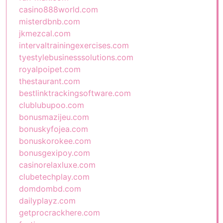
casino888world.com
misterdbnb.com
jkmezcal.com
intervaltrainingexercises.com
tyestylebusinesssolutions.com
royalpoipet.com
thestaurant.com
bestlinktrackingsoftware.com
clublubupoo.com
bonusmazijeu.com
bonuskyfojea.com
bonuskorokee.com
bonusgexipoy.com
casinorelaxluxe.com
clubetechplay.com
domdombd.com
dailyplayz.com
getprocrackhere.com