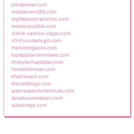
pitrepower.com
mediatown360.com
digitaleyestrainclinic.com
missionposible.com
online-casinos-vegas.com
xfinityrouterlogin.com
marketingjacks.com
topappliancereviews.com
trickytechupdates.com
hindiabhimaan.com
khabresach.com
thecbdblogs.com
autoresearchchemicals.com
apnabusinesskaro.com
suleckiego.com