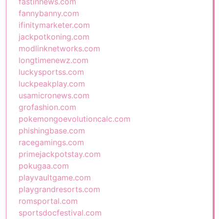
fastinnews.com
fannybanny.com
ifinitymarketer.com
jackpotkoning.com
modlinknetworks.com
longtimenewz.com
luckysportss.com
luckpeakplay.com
usamicronews.com
grofashion.com
pokemongoevolutioncalc.com
phishingbase.com
racegamings.com
primejackpotstay.com
pokugaa.com
playvaultgame.com
playgrandresorts.com
romsportal.com
sportsdocfestival.com