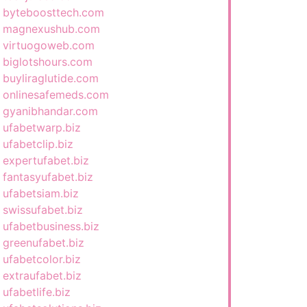
byteboosttech.com
magnexushub.com
virtuogoweb.com
biglotshours.com
buyliraglutide.com
onlinesafemeds.com
gyanibhandar.com
ufabetwarp.biz
ufabetclip.biz
expertufabet.biz
fantasyufabet.biz
ufabetsiam.biz
swissufabet.biz
ufabetbusiness.biz
greenufabet.biz
ufabetcolor.biz
extraufabet.biz
ufabetlife.biz