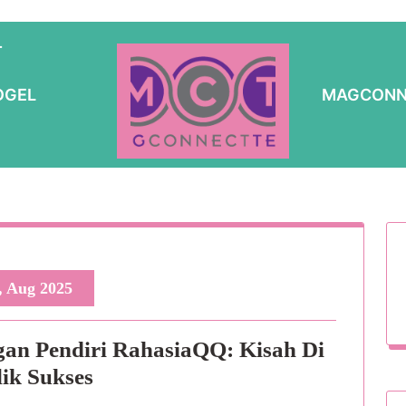
T
OGEL
MAGCONN
, Aug 2025
an Pendiri RahasiaQQ: Kisah Di
ik Sukses