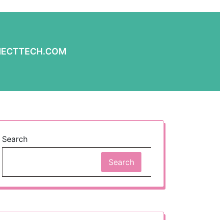
ECTTECH.COM
Search
Search