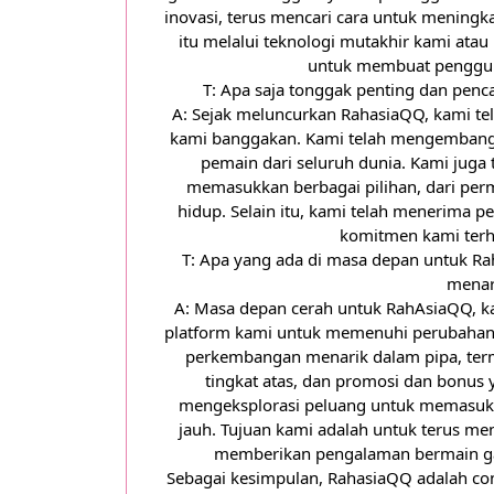
inovasi, terus mencari cara untuk menin
itu melalui teknologi mutakhir kami ata
untuk membuat pengguna 
T: Apa saja tonggak penting dan penc
A: Sejak meluncurkan RahasiaQQ, kami te
kami banggakan. Kami telah mengembangk
pemain dari seluruh dunia. Kami juga
memasukkan berbagai pilihan, dari per
hidup. Selain itu, kami telah menerima p
komitmen kami terh
T: Apa yang ada di masa depan untuk R
menar
A: Masa depan cerah untuk RahAsiaQQ, 
platform kami untuk memenuhi perubahan
perkembangan menarik dalam pipa, term
tingkat atas, dan promosi dan bonus
mengeksplorasi peluang untuk memasuki
jauh. Tujuan kami adalah untuk terus me
memberikan pengalaman bermain gam
Sebagai kesimpulan, RahasiaQQ adalah cont