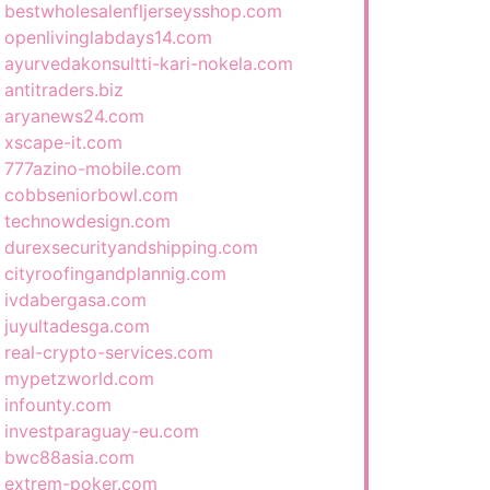
bestwholesalenfljerseysshop.com
openlivinglabdays14.com
ayurvedakonsultti-kari-nokela.com
antitraders.biz
aryanews24.com
xscape-it.com
777azino-mobile.com
cobbseniorbowl.com
technowdesign.com
durexsecurityandshipping.com
cityroofingandplannig.com
ivdabergasa.com
juyultadesga.com
real-crypto-services.com
mypetzworld.com
infounty.com
investparaguay-eu.com
bwc88asia.com
extrem-poker.com