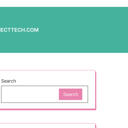
ECTTECH.COM
Search
Search