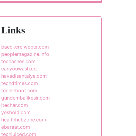
Links
baeckereiweber.com
peoplemagazine.info
techashes.com
canyouwash.co
havadisantalya.com
techdtimes.com
techieboot.com
gundembalikesir.com
itechar.com
yesbold.com
healthhubzone.com
ebaraat.com
techjuiced.com