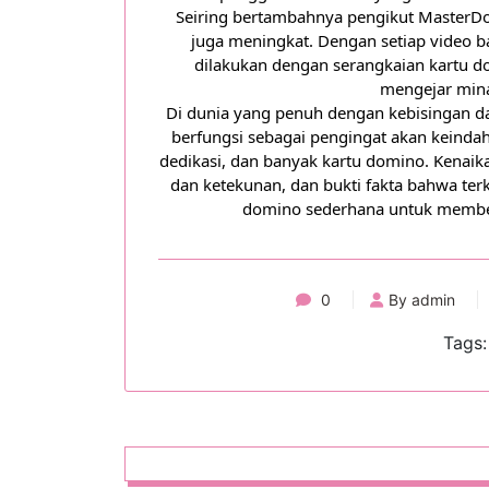
Seiring bertambahnya pengikut MasterD
juga meningkat. Dengan setiap video 
dilakukan dengan serangkaian kartu d
mengejar minat
Di dunia yang penuh dengan kebisingan 
berfungsi sebagai pengingat akan keindah
dedikasi, dan banyak kartu domino. Kenai
dan ketekunan, dan bukti fakta bahwa ter
domino sederhana untuk member
0
By admin
Tags