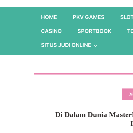
Skip
to
HOME
PKV GAMES
SLO
content
CASINO
SPORTBOOK
T
SITUS JUDI ONLINE
2
Di Dalam Dunia Master