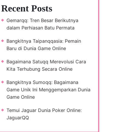
Recent Posts
Gemarqq: Tren Besar Berikutnya
dalam Perhiasan Batu Permata
Bangkitnya Taipanqqasia: Pemain
Baru di Dunia Game Online
Bagaimana Satuqq Merevolusi Cara
Kita Terhubung Secara Online
Bangkitnya Sumoqq: Bagaimana
Game Unik Ini Menggemparkan Dunia
Game Online
Temui Jaguar Dunia Poker Online:
JaguarQQ