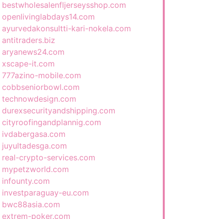
bestwholesalenfljerseysshop.com
openlivinglabdays14.com
ayurvedakonsultti-kari-nokela.com
antitraders.biz
aryanews24.com
xscape-it.com
777azino-mobile.com
cobbseniorbowl.com
technowdesign.com
durexsecurityandshipping.com
cityroofingandplannig.com
ivdabergasa.com
juyultadesga.com
real-crypto-services.com
mypetzworld.com
infounty.com
investparaguay-eu.com
bwc88asia.com
extrem-poker.com