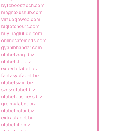
byteboosttech.com
magnexushub.com
virtuogoweb.com
biglotshours.com
buyliraglutide.com
onlinesafemeds.com
gyanibhandar.com
ufabetwarp.biz
ufabetclip.biz
expertufabet.biz
fantasyufabet.biz
ufabetsiam.biz
swissufabet.biz
ufabetbusiness.biz
greenufabet.biz
ufabetcolor.biz
extraufabet.biz
ufabetlife.biz