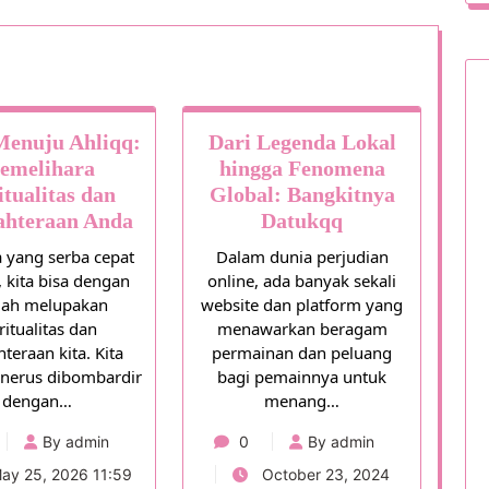
Menuju Ahliqq:
Dari Legenda Lokal
emelihara
hingga Fenomena
itualitas dan
Global: Bangkitnya
ahteraan Anda
Datukqq
a yang serba cepat
Dalam dunia perjudian
i, kita bisa dengan
online, ada banyak sekali
ah melupakan
website dan platform yang
ritualitas dan
menawarkan beragam
hteraan kita. Kita
permainan dan peluang
nerus dibombardir
bagi pemainnya untuk
dengan…
menang…
By admin
0
By admin
ay 25, 2026 11:59
October 23, 2024