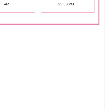
AM
23:53 PM