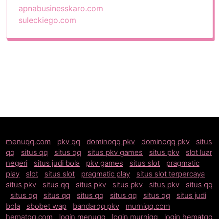
apnabusinesskaro.com
suleckiego.com
menuqq.com
|
pkv qq
|
dominoqq pkv
|
dominoqq pkv
|
situs
qq
|
situs qq
|
situs qq
|
situs pkv games
|
situs pkv
|
slot luar
negeri
|
situs judi bola
|
pkv games
|
situs slot
|
pragmatic
play
|
slot
|
situs slot
|
pragmatic play
|
situs slot terpercaya
|
situs pkv
|
situs qq
|
situs pkv
|
situs pkv
|
situs pkv
|
situs qq
|
situs qq
|
situs qq
|
situs qq
|
situs qq
|
situs qq
|
situs judi
bola
|
sbobet wap
|
bandarqq pkv
|
murniqq.com
|
hematqq.com
|
login menuqq
|
login murniqq
|
login hematqq