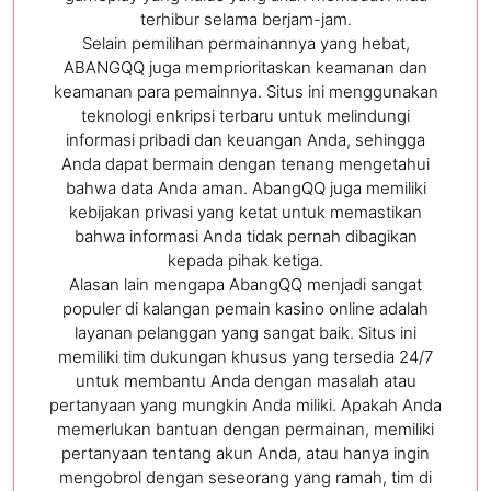
terhibur selama berjam-jam.
Selain pemilihan permainannya yang hebat,
ABANGQQ juga memprioritaskan keamanan dan
keamanan para pemainnya. Situs ini menggunakan
teknologi enkripsi terbaru untuk melindungi
informasi pribadi dan keuangan Anda, sehingga
Anda dapat bermain dengan tenang mengetahui
bahwa data Anda aman. AbangQQ juga memiliki
kebijakan privasi yang ketat untuk memastikan
bahwa informasi Anda tidak pernah dibagikan
kepada pihak ketiga.
Alasan lain mengapa AbangQQ menjadi sangat
populer di kalangan pemain kasino online adalah
layanan pelanggan yang sangat baik. Situs ini
memiliki tim dukungan khusus yang tersedia 24/7
untuk membantu Anda dengan masalah atau
pertanyaan yang mungkin Anda miliki. Apakah Anda
memerlukan bantuan dengan permainan, memiliki
pertanyaan tentang akun Anda, atau hanya ingin
mengobrol dengan seseorang yang ramah, tim di