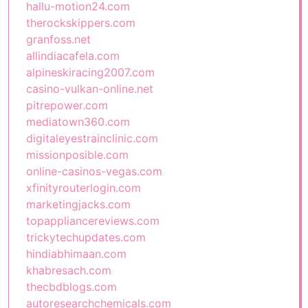
hallu-motion24.com
therockskippers.com
granfoss.net
allindiacafela.com
alpineskiracing2007.com
casino-vulkan-online.net
pitrepower.com
mediatown360.com
digitaleyestrainclinic.com
missionposible.com
online-casinos-vegas.com
xfinityrouterlogin.com
marketingjacks.com
topappliancereviews.com
trickytechupdates.com
hindiabhimaan.com
khabresach.com
thecbdblogs.com
autoresearchchemicals.com