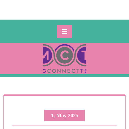
Skip
to
content
1, May 2025