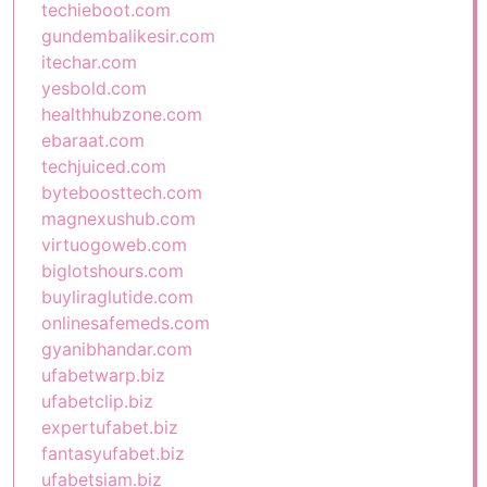
techieboot.com
gundembalikesir.com
itechar.com
yesbold.com
healthhubzone.com
ebaraat.com
techjuiced.com
byteboosttech.com
magnexushub.com
virtuogoweb.com
biglotshours.com
buyliraglutide.com
onlinesafemeds.com
gyanibhandar.com
ufabetwarp.biz
ufabetclip.biz
expertufabet.biz
fantasyufabet.biz
ufabetsiam.biz