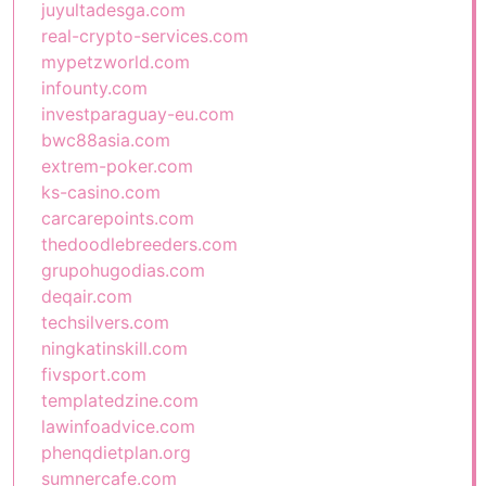
juyultadesga.com
real-crypto-services.com
mypetzworld.com
infounty.com
investparaguay-eu.com
bwc88asia.com
extrem-poker.com
ks-casino.com
carcarepoints.com
thedoodlebreeders.com
grupohugodias.com
deqair.com
techsilvers.com
ningkatinskill.com
fivsport.com
templatedzine.com
lawinfoadvice.com
phenqdietplan.org
sumnercafe.com