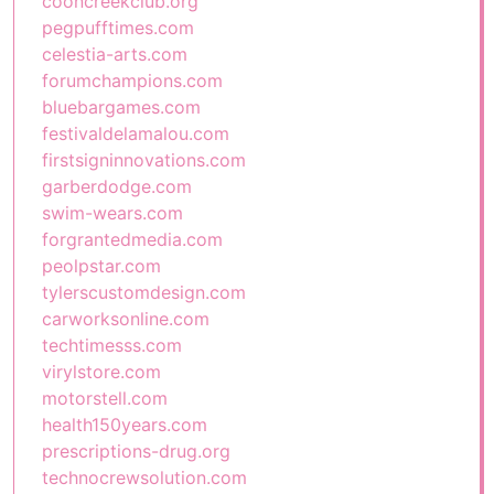
cooncreekclub.org
pegpufftimes.com
celestia-arts.com
forumchampions.com
bluebargames.com
festivaldelamalou.com
firstsigninnovations.com
garberdodge.com
swim-wears.com
forgrantedmedia.com
peolpstar.com
tylerscustomdesign.com
carworksonline.com
techtimesss.com
virylstore.com
motorstell.com
health150years.com
prescriptions-drug.org
technocrewsolution.com