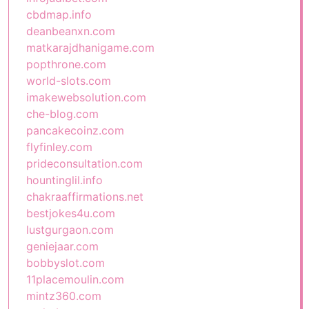
cbdmap.info
deanbeanxn.com
matkarajdhanigame.com
popthrone.com
world-slots.com
imakewebsolution.com
che-blog.com
pancakecoinz.com
flyfinley.com
prideconsultation.com
hountinglil.info
chakraaffirmations.net
bestjokes4u.com
lustgurgaon.com
geniejaar.com
bobbyslot.com
11placemoulin.com
mintz360.com