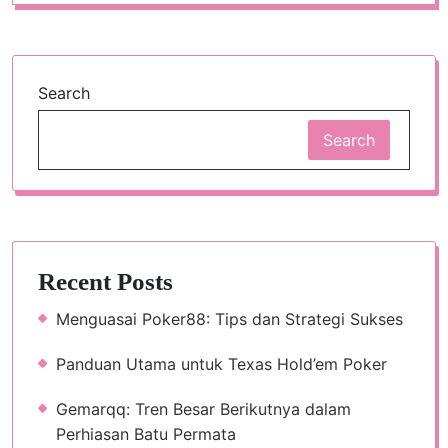
Search
Search
Recent Posts
Menguasai Poker88: Tips dan Strategi Sukses
Panduan Utama untuk Texas Hold’em Poker
Gemarqq: Tren Besar Berikutnya dalam
Perhiasan Batu Permata