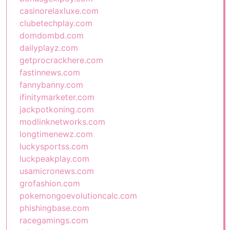
casinorelaxluxe.com
clubetechplay.com
domdombd.com
dailyplayz.com
getprocrackhere.com
fastinnews.com
fannybanny.com
ifinitymarketer.com
jackpotkoning.com
modlinknetworks.com
longtimenewz.com
luckysportss.com
luckpeakplay.com
usamicronews.com
grofashion.com
pokemongoevolutioncalc.com
phishingbase.com
racegamings.com