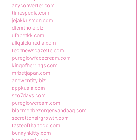
anyconverter.com
timespedia.com
jejakkrismon.com
diemthole.biz
ufabetkk.com
allquickmedia.com
technewsgazette.com
pureglowfacecream.com
kingofherrings.com
mrbetjapan.com
anewentity.biz
appkuala.com
seo7days.com
pureglowcream.com
bloemenbezorgenvandaag.com
secrettohairgrowth.com
tasteofthaitogo.com
bunnynkitty.com