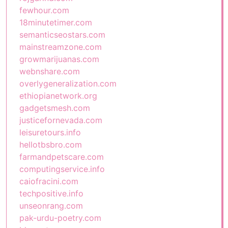
fewhour.com
18minutetimer.com
semanticseostars.com
mainstreamzone.com
growmarijuanas.com
webnshare.com
overlygeneralization.com
ethiopianetwork.org
gadgetsmesh.com
justicefornevada.com
leisuretours.info
hellotbsbro.com
farmandpetscare.com
computingservice.info
caiofracini.com
techpositive.info
unseonrang.com
pak-urdu-poetry.com