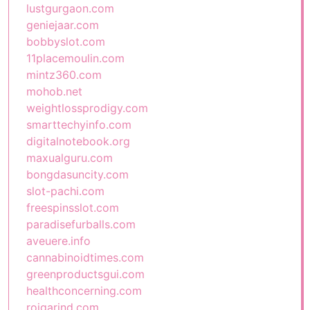
lustgurgaon.com
geniejaar.com
bobbyslot.com
11placemoulin.com
mintz360.com
mohob.net
weightlossprodigy.com
smarttechyinfo.com
digitalnotebook.org
maxualguru.com
bongdasuncity.com
slot-pachi.com
freespinsslot.com
paradisefurballs.com
aveuere.info
cannabinoidtimes.com
greenproductsgui.com
healthconcerning.com
rojgarind.com