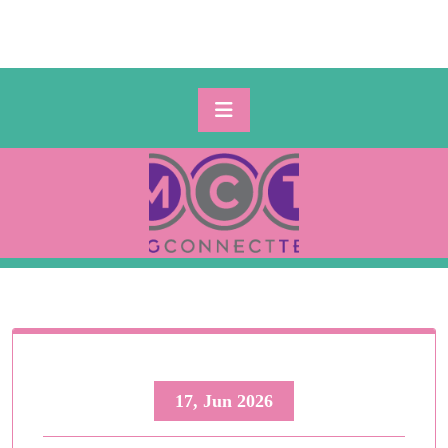
Skip
to
content
17, Jun 2026