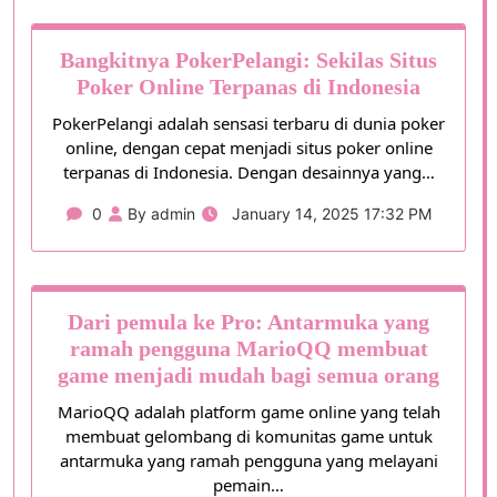
Bangkitnya PokerPelangi: Sekilas Situs
Poker Online Terpanas di Indonesia
PokerPelangi adalah sensasi terbaru di dunia poker
online, dengan cepat menjadi situs poker online
terpanas di Indonesia. Dengan desainnya yang…
0
By admin
January 14, 2025 17:32 PM
Dari pemula ke Pro: Antarmuka yang
ramah pengguna MarioQQ membuat
game menjadi mudah bagi semua orang
MarioQQ adalah platform game online yang telah
membuat gelombang di komunitas game untuk
antarmuka yang ramah pengguna yang melayani
pemain…