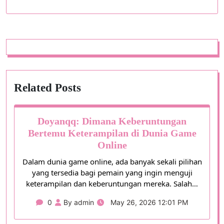
Related Posts
Doyanqq: Dimana Keberuntungan
Bertemu Keterampilan di Dunia Game
Online
Dalam dunia game online, ada banyak sekali pilihan
yang tersedia bagi pemain yang ingin menguji
keterampilan dan keberuntungan mereka. Salah…
0
By admin
May 26, 2026 12:01 PM