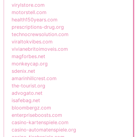
virylstore.com
motorstell.com
health150years.com
prescriptions-drug.org
technocrewsolution.com
viraltokvibes.com
vivianebritoimoveis.com
magforbes.net
monkeycap.org
sdenix.net
amarinhillcrest.com
the-tourist.org
advogato.net
isafebag.net
bloombergz.com
enterpriseboosts.com
casino-kartenspiele.com
casino-automatenspiele.org