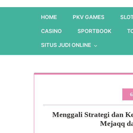
Skip
to
HOME
PKV GAMES
SLO
content
CASINO
SPORTBOOK
T
SITUS JUDI ONLINE
6
Menggali Strategi dan K
Mejaqq da