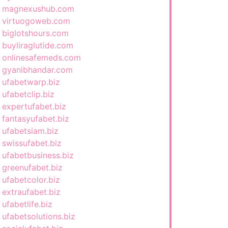
magnexushub.com
virtuogoweb.com
biglotshours.com
buyliraglutide.com
onlinesafemeds.com
gyanibhandar.com
ufabetwarp.biz
ufabetclip.biz
expertufabet.biz
fantasyufabet.biz
ufabetsiam.biz
swissufabet.biz
ufabetbusiness.biz
greenufabet.biz
ufabetcolor.biz
extraufabet.biz
ufabetlife.biz
ufabetsolutions.biz