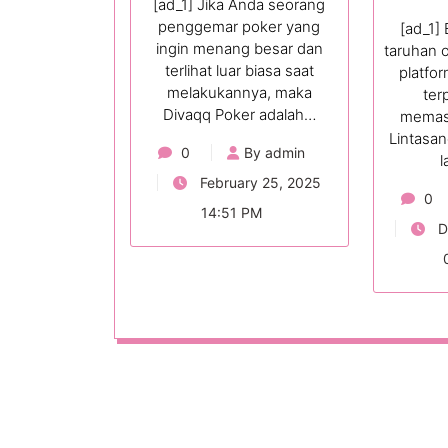
[ad_1] Jika Anda seorang
penggemar poker yang
[ad_1]
ingin menang besar dan
taruhan 
terlihat luar biasa saat
platfo
melakukannya, maka
ter
Divaqq Poker adalah…
memas
Lintasan
0
By admin
l
February 25, 2025
0
14:51 PM
D