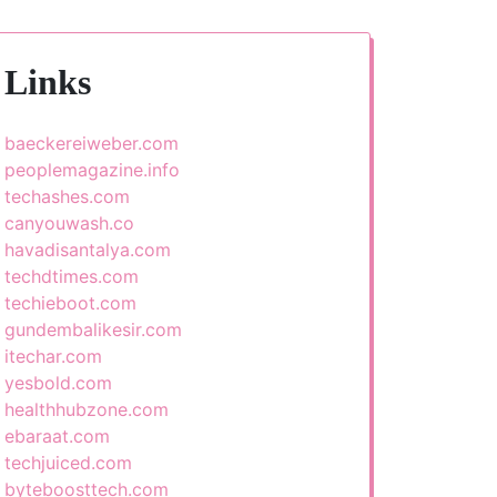
Links
baeckereiweber.com
peoplemagazine.info
techashes.com
canyouwash.co
havadisantalya.com
techdtimes.com
techieboot.com
gundembalikesir.com
itechar.com
yesbold.com
healthhubzone.com
ebaraat.com
techjuiced.com
byteboosttech.com