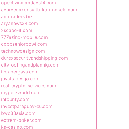
openlivinglabdays14.com
ayurvedakonsultti-kari-nokela.com
antitraders.biz
aryanews24.com
xscape-it.com
777azino-mobile.com
cobbseniorbowl.com
technowdesign.com
durexsecurityandshipping.com
cityroofingandplannig.com
ivdabergasa.com
juyultadesga.com
real-crypto-services.com
mypetzworld.com
infounty.com
investparaguay-eu.com
bwc88asia.com
extrem-poker.com
ks-casino.com