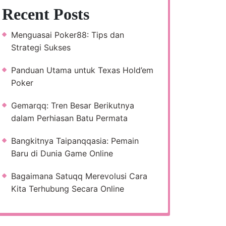
Recent Posts
Menguasai Poker88: Tips dan
Strategi Sukses
Panduan Utama untuk Texas Hold’em
Poker
Gemarqq: Tren Besar Berikutnya
dalam Perhiasan Batu Permata
Bangkitnya Taipanqqasia: Pemain
Baru di Dunia Game Online
Bagaimana Satuqq Merevolusi Cara
Kita Terhubung Secara Online